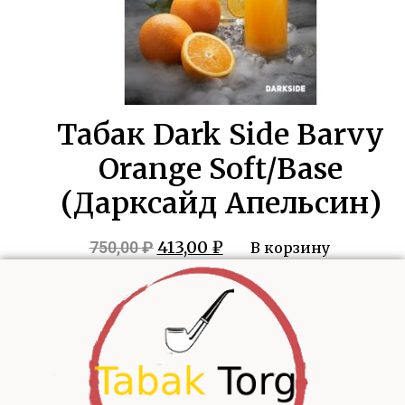
Табак Dark Side Barvy
Orange Soft/Base
(Дарксайд Апельсин)
Первоначальная
Текущая
413,00
₽
750,00
₽
В корзину
цена
цена:
составляла
413,00 ₽.
750,00 ₽.