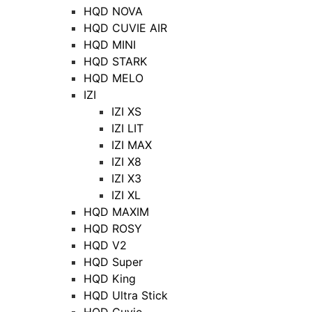
HQD NOVA
HQD CUVIE AIR
HQD MINI
HQD STARK
HQD MELO
IZI
IZI XS
IZI LIT
IZI MAX
IZI X8
IZI X3
IZI XL
HQD MAXIM
HQD ROSY
HQD V2
HQD Super
HQD King
HQD Ultra Stick
HQD Cuvie