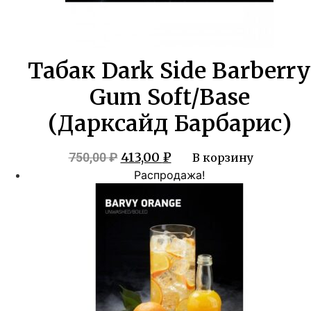
Табак Dark Side Barberry
Gum Soft/Base
(Дарксайд Барбарис)
Первоначальная
Текущая
413,00
₽
750,00
₽
В корзину
цена
цена:
Распродажа!
составляла
413,00 ₽.
750,00 ₽.