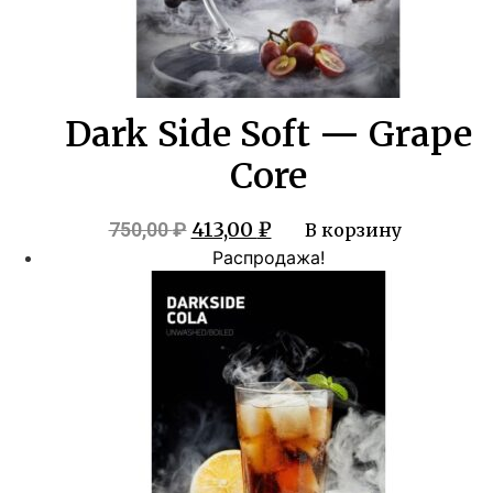
Dark Side Soft — Grape
Core
Первоначальная
Текущая
413,00
₽
750,00
₽
В корзину
цена
цена:
Распродажа!
составляла
413,00 ₽.
750,00 ₽.