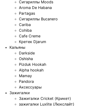
Сигариллы Moods
Aroma De Habana
Partagas
Сигариллы Bucanero
Cariba
Cohiba
Cafe Creme
Кретек Djarum
Кальяны
Darkside
Oshisha
Pizduk Hookah
Alpha hookah
Mamay
Pandora
Аксессуары
Зажигалки
Зажигалки Cricket (Крикет)
зажигалки Luxlite (Люкслайт)