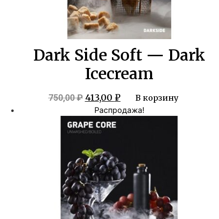
Dark Side Soft — Dark
Icecream
Первоначальная
Текущая
413,00
₽
750,00
₽
В корзину
цена
цена:
Распродажа!
составляла
413,00 ₽.
750,00 ₽.