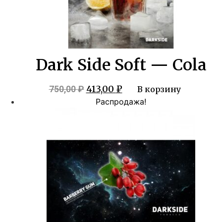
Dark Side Soft — Cola
Первоначальная
Текущая
413,00
₽
750,00
₽
В корзину
цена
цена:
Распродажа!
составляла
413,00 ₽.
750,00 ₽.