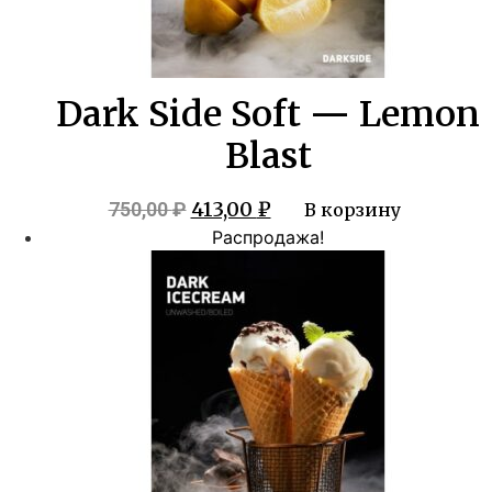
Dark Side Soft — Lemon
Blast
Первоначальная
Текущая
413,00
₽
750,00
₽
В корзину
цена
цена:
Распродажа!
составляла
413,00 ₽.
750,00 ₽.