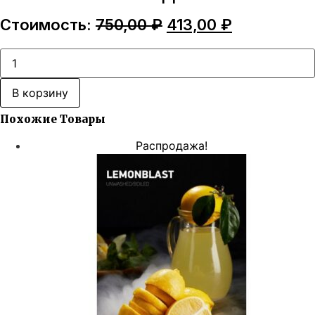
Первоначальная
Текущая
Стоимость:
750,00
₽
413,00
₽
цена
цена:
составляла
413,00 ₽.
Количество
товара
750,00 ₽.
Dark
Side
В корзину
Soft
-
Похожие Товары
Pepperblast
Распродажа!