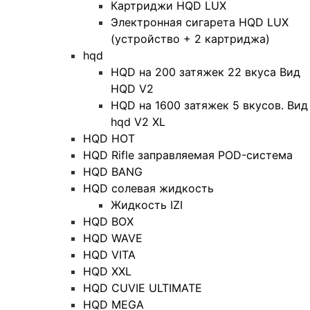
Картриджи HQD LUX
Электронная сигарета HQD LUX
(устройство + 2 картриджа)
hqd
HQD на 200 затяжек 22 вкуса Вид
HQD V2
HQD на 1600 затяжек 5 вкусов. Вид
hqd V2 XL
HQD HOT
HQD Rifle заправляемая POD-система
HQD BANG
HQD солевая жидкость
Жидкость IZI
HQD BOX
HQD WAVE
HQD VITA
HQD XXL
HQD CUVIE ULTIMATE
HQD MEGA