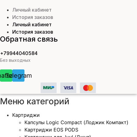
Личный кабинет
История заказов
Личный кабинет
История заказов
Обратная связь
+79944040584
Без выходных
atsapp
Telegram
Меню категорий
Картриджи
Капсулы Logic Compact (Лоджик Компакт)
Картриджи EOS PODS
Картриджи для Juul (Джул)