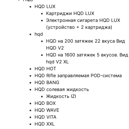
HQD LUX
Картриджи HQD LUX
Электронная сигарета HQD LUX
(устройство + 2 картриджа)
hqd
HQD на 200 затяжек 22 вкуса Вид
HQD V2
HQD на 1600 затяжек 5 вкусов. Вид
hqd V2 XL
HQD HOT
HQD Rifle заправляемая POD-система
HQD BANG
HQD солевая жидкость
Жидкость IZI
HQD BOX
HQD WAVE
HQD VITA
HQD XXL