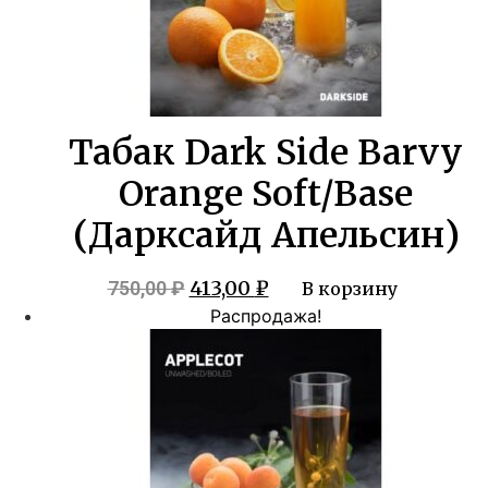
Табак Dark Side Barvy
Orange Soft/Base
(Дарксайд Апельсин)
Первоначальная
Текущая
413,00
₽
750,00
₽
В корзину
цена
цена:
Распродажа!
составляла
413,00 ₽.
750,00 ₽.