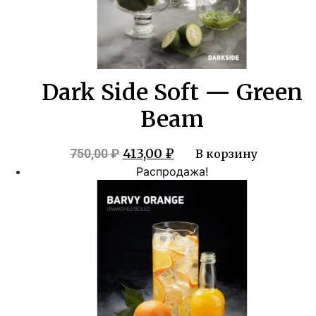
Dark Side Soft — Green
Beam
Первоначальная
Текущая
413,00
₽
750,00
₽
В корзину
цена
цена:
Распродажа!
составляла
413,00 ₽.
750,00 ₽.