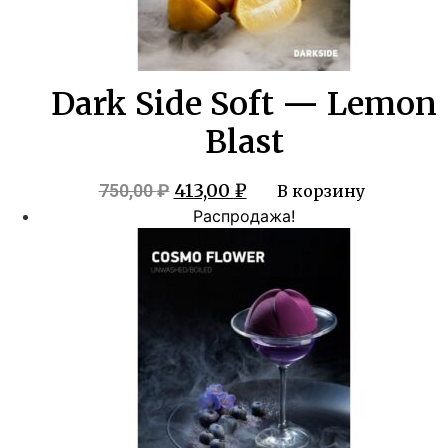
Dark Side Soft — Lemon
Blast
Первоначальная
Текущая
413,00
₽
750,00
₽
В корзину
цена
цена:
Распродажа!
составляла
413,00 ₽.
750,00 ₽.