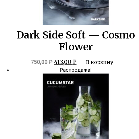
Dark Side Soft — Cosmo
Flower
Первоначальная
Текущая
413,00
₽
750,00
₽
В корзину
цена
цена:
Распродажа!
составляла
413,00 ₽.
750,00 ₽.