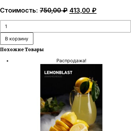
Первоначальная
Текущая
Стоимость:
750,00
₽
413,00
₽
цена
цена:
составляла
413,00 ₽.
Количество
товара
750,00 ₽.
Dark
Side
В корзину
Soft
-
Похожие Товары
Dark
Icecream
Распродажа!