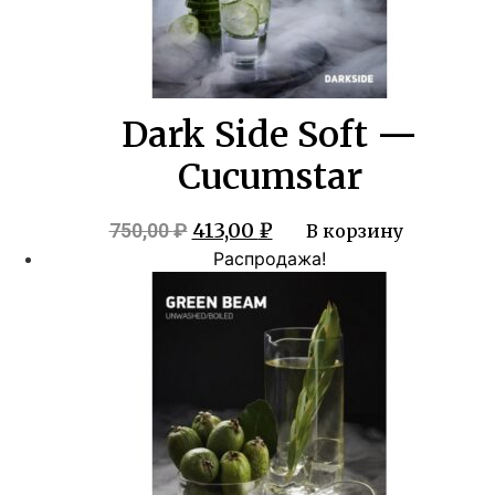
Dark Side Soft —
Cucumstar
Первоначальная
Текущая
413,00
₽
750,00
₽
В корзину
цена
цена:
Распродажа!
составляла
413,00 ₽.
750,00 ₽.