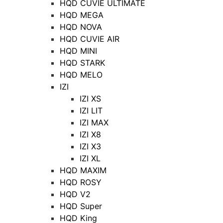
HQD CUVIE ULTIMATE
HQD MEGA
HQD NOVA
HQD CUVIE AIR
HQD MINI
HQD STARK
HQD MELO
IZI
IZI XS
IZI LIT
IZI MAX
IZI X8
IZI X3
IZI XL
HQD MAXIM
HQD ROSY
HQD V2
HQD Super
HQD King