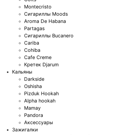
Montecristo
Сигариллы Moods
Aroma De Habana
Partagas
Сигариллы Bucanero
Cariba
Cohiba
Cafe Creme
Кретек Djarum
Кальяны
Darkside
Oshisha
Pizduk Hookah
Alpha hookah
Mamay
Pandora
Аксессуары
Зажигалки