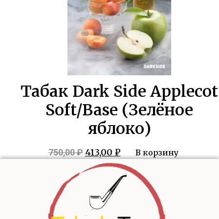
Табак Dark Side Applecot
Soft/Base (Зелёное
яблоко)
Первоначальная
Текущая
413,00
₽
750,00
₽
В корзину
цена
цена:
составляла
413,00 ₽.
750,00 ₽.