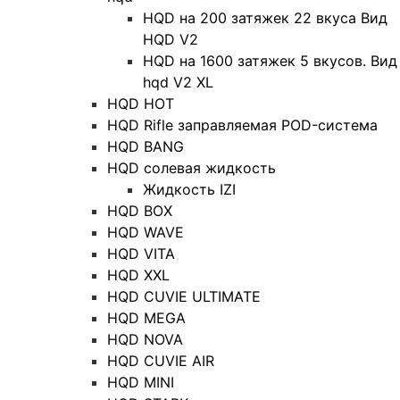
HQD на 200 затяжек 22 вкуса Вид
HQD V2
HQD на 1600 затяжек 5 вкусов. Вид
hqd V2 XL
HQD HOT
HQD Rifle заправляемая POD-система
HQD BANG
HQD солевая жидкость
Жидкость IZI
HQD BOX
HQD WAVE
HQD VITA
HQD XXL
HQD CUVIE ULTIMATE
HQD MEGA
HQD NOVA
HQD CUVIE AIR
HQD MINI