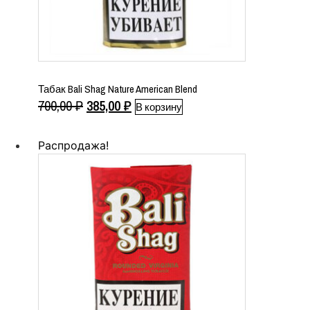
Табак Bali Shag Nature American Blend
Первоначальная
Текущая
700,00
₽
385,00
₽
В корзину
цена
цена:
составляла
385,00 ₽.
Распродажа!
700,00 ₽.