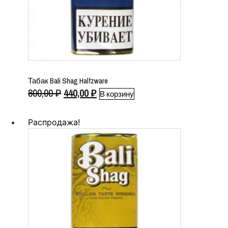
Табак Bali Shag Halfzware
Первоначальная
Текущая
800,00
₽
440,00
₽
В корзину
цена
цена:
составляла
440,00 ₽.
Распродажа!
800,00 ₽.