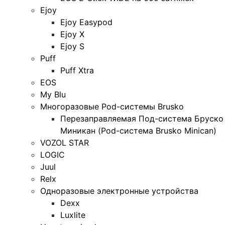
Ejoy
Ejoy Easypod
Ejoy X
Ejoy S
Puff
Puff Xtra
EOS
My Blu
Многоразовые Pod-системы Brusko
Перезаправляемая Под-система Бруско
Миникан (Pod-система Brusko Minican)
VOZOL STAR
LOGIC
Juul
Relx
Одноразовые электронные устройства
Dexx
Luxlite