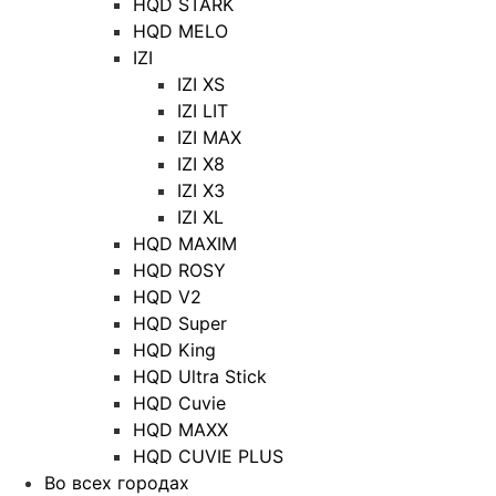
HQD STARK
HQD MELO
IZI
IZI XS
IZI LIT
IZI MAX
IZI X8
IZI X3
IZI XL
HQD MAXIM
HQD ROSY
HQD V2
HQD Super
HQD King
HQD Ultra Stick
HQD Cuvie
HQD MAXX
HQD CUVIE PLUS
Во всех городах