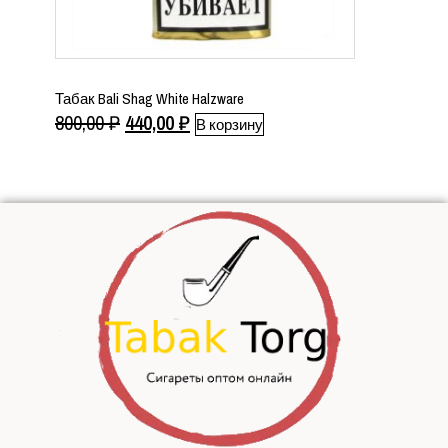
Табак Bali Shag White Halzware
Первоначальная
Текущая
800,00
₽
440,00
₽
В корзину
цена
цена:
составляла
440,00 ₽.
800,00 ₽.