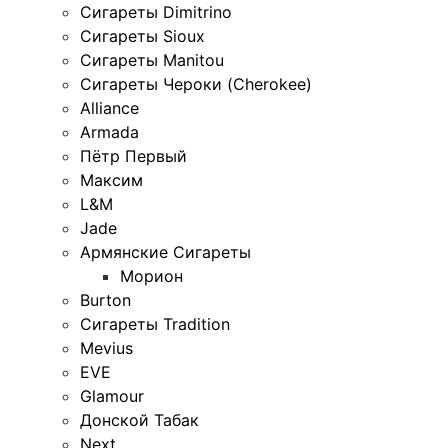
Сигареты Dimitrino
Сигареты Sioux
Сигареты Manitou
Сигареты Чероки (Cherokee)
Alliance
Armada
Пётр Первый
Максим
L&M
Jade
Армянские Сигареты
Морион
Burton
Сигареты Tradition
Mevius
EVE
Glamour
Донской Табак
Next