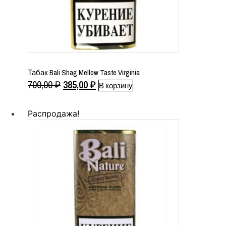
Табак Bali Shag Mellow Taste Virginia
Первоначальная
Текущая
700,00
₽
385,00
₽
В корзину
цена
цена:
составляла
385,00 ₽.
Распродажа!
700,00 ₽.