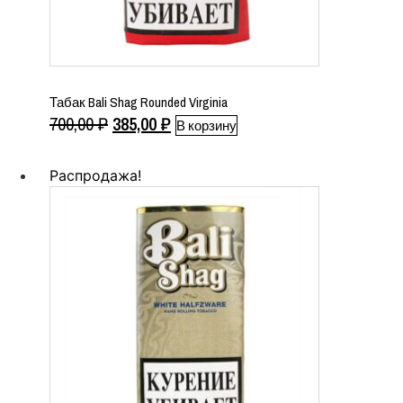
Табак Bali Shag Rounded Virginia
Первоначальная
Текущая
700,00
₽
385,00
₽
В корзину
цена
цена:
составляла
385,00 ₽.
Распродажа!
700,00 ₽.