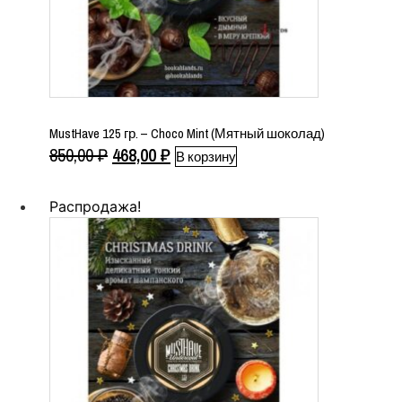
MustHave 125 гр. – Choco Mint (Мятный шоколад)
Первоначальная
Текущая
850,00
₽
468,00
₽
В корзину
цена
цена:
составляла
468,00 ₽.
Распродажа!
850,00 ₽.