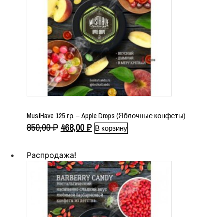
MustHave 125 гр. – Apple Drops (Яблочные конфеты)
Первоначальная
Текущая
850,00
₽
468,00
₽
В корзину
цена
цена:
составляла
468,00 ₽.
Распродажа!
850,00 ₽.