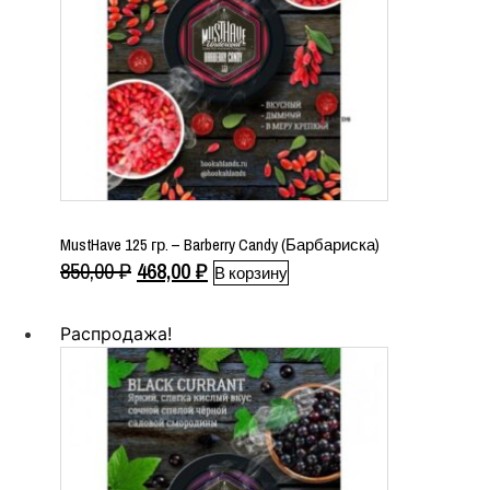
MustHave 125 гр. – Barberry Candy (Барбариска)
Первоначальная
Текущая
850,00
₽
468,00
₽
В корзину
цена
цена:
составляла
468,00 ₽.
Распродажа!
850,00 ₽.