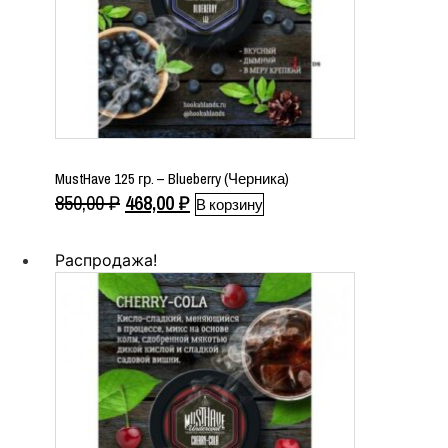
MustHave 125 гр. – Blueberry (Черника)
Первоначальная
Текущая
850,00
₽
468,00
₽
В корзину
цена
цена:
составляла
468,00 ₽.
Распродажа!
850,00 ₽.