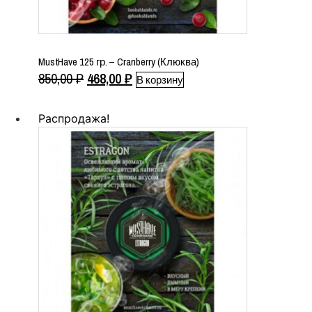
MustHave 125 гр. – Cranberry (Клюква)
Первоначальная
Текущая
850,00
₽
468,00
₽
В корзину
цена
цена:
составляла
468,00 ₽.
Распродажа!
850,00 ₽.