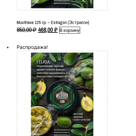
MustHave 125 гр. – Estragon (Эстрагон)
Первоначальная
Текущая
850,00
₽
468,00
₽
В корзину
цена
цена:
составляла
468,00 ₽.
Распродажа!
850,00 ₽.