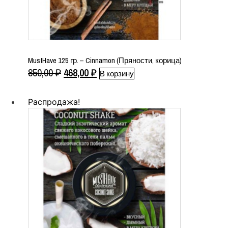
MustHave 125 гр. – Cinnamon (Пряности, корица)
Первоначальная
Текущая
850,00
₽
468,00
₽
В корзину
цена
цена:
составляла
468,00 ₽.
Распродажа!
850,00 ₽.