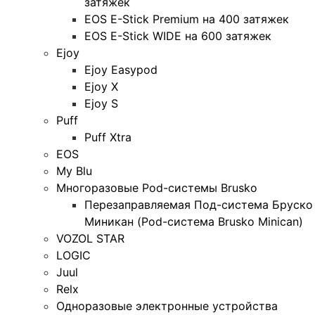
затяжек
EOS E-Stick Premium на 400 затяжек
EOS E-Stick WIDE на 600 затяжек
Ejoy
Ejoy Easypod
Ejoy X
Ejoy S
Puff
Puff Xtra
EOS
My Blu
Многоразовые Pod-системы Brusko
Перезаправляемая Под-система Бруско
Миникан (Pod-система Brusko Minican)
VOZOL STAR
LOGIC
Juul
Relx
Одноразовые электронные устройства