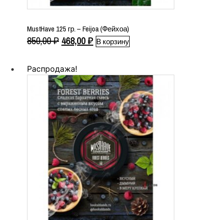
MustHave 125 гр. – Feijoa (Фейхоа)
Первоначальная
Текущая
850,00
₽
468,00
₽
В корзину
цена
цена:
составляла
468,00 ₽.
Распродажа!
850,00 ₽.