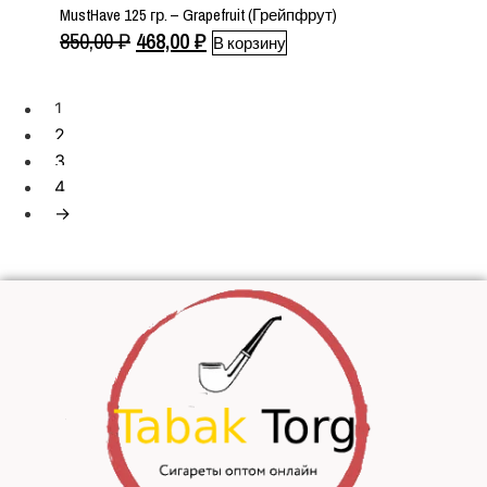
MustHave 125 гр. – Grapefruit (Грейпфрут)
Первоначальная
Текущая
850,00
₽
468,00
₽
В корзину
цена
цена:
составляла
468,00 ₽.
1
850,00 ₽.
2
3
4
→