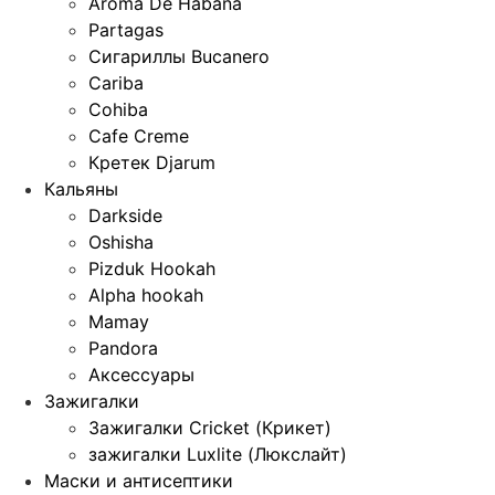
Aroma De Habana
Partagas
Сигариллы Bucanero
Cariba
Cohiba
Cafe Creme
Кретек Djarum
Кальяны
Darkside
Oshisha
Pizduk Hookah
Alpha hookah
Mamay
Pandora
Аксессуары
Зажигалки
Зажигалки Cricket (Крикет)
зажигалки Luxlite (Люкслайт)
Маски и антисептики