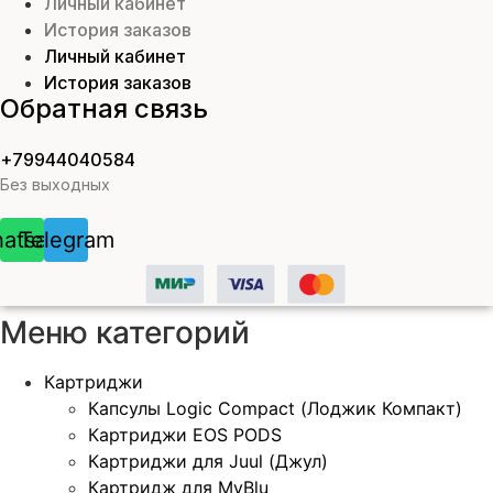
Личный кабинет
История заказов
Личный кабинет
История заказов
Обратная связь
+79944040584
Без выходных
atsapp
Telegram
Меню категорий
Картриджи
Капсулы Logic Compact (Лоджик Компакт)
Картриджи EOS PODS
Картриджи для Juul (Джул)
Картридж для MyBlu