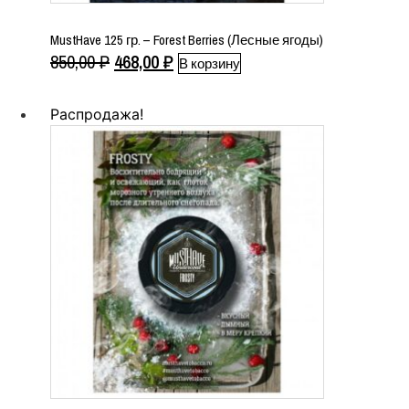
MustHave 125 гр. – Forest Berries (Лесные ягоды)
Первоначальная
Текущая
850,00
₽
468,00
₽
В корзину
цена
цена:
составляла
468,00 ₽.
Распродажа!
850,00 ₽.