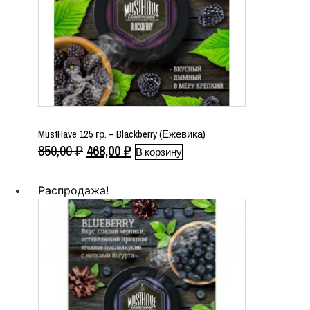
MustHave 125 гр. – Blackberry (Ежевика)
Первоначальная
Текущая
850,00
₽
468,00
₽
В корзину
цена
цена:
составляла
468,00 ₽.
Распродажа!
850,00 ₽.