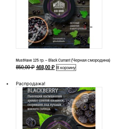
MustHave 125 гр. – Black Currant (Черная смородина)
Первоначальная
Текущая
850,00
₽
468,00
₽
В корзину
цена
цена:
составляла
468,00 ₽.
Распродажа!
850,00 ₽.