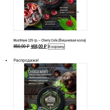
MustHave 125 гр. – Cherry Cola (Вишневая кола)
Первоначальная
Текущая
850,00
₽
468,00
₽
В корзину
цена
цена:
составляла
468,00 ₽.
Распродажа!
850,00 ₽.