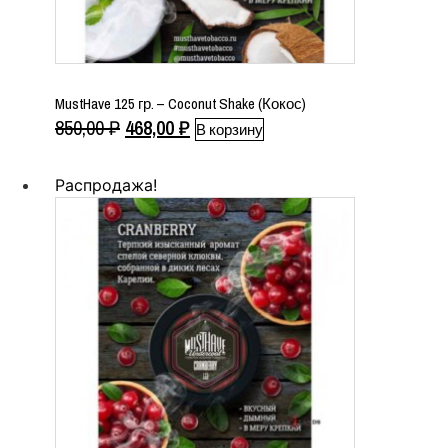
MustHave 125 гр. – Coconut Shake (Кокос)
Первоначальная
Текущая
850,00
₽
468,00
₽
В корзину
цена
цена:
составляла
468,00 ₽.
Распродажа!
850,00 ₽.