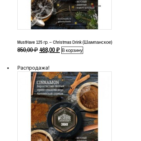
MustHave 125 гр. – Christmas Drink (Шампанское)
Первоначальная
Текущая
850,00
₽
468,00
₽
В корзину
цена
цена:
составляла
468,00 ₽.
Распродажа!
850,00 ₽.