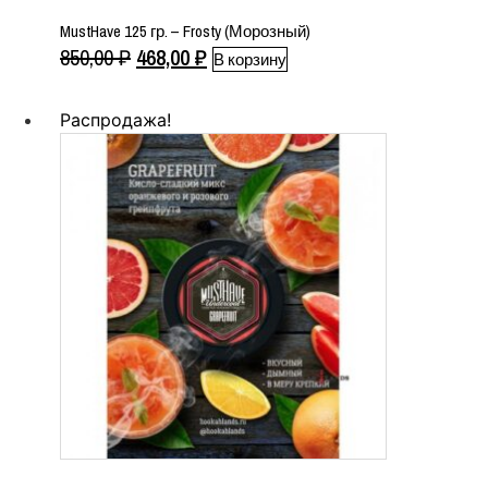
MustHave 125 гр. – Frosty (Морозный)
Первоначальная
Текущая
850,00
₽
468,00
₽
В корзину
цена
цена:
составляла
468,00 ₽.
Распродажа!
850,00 ₽.