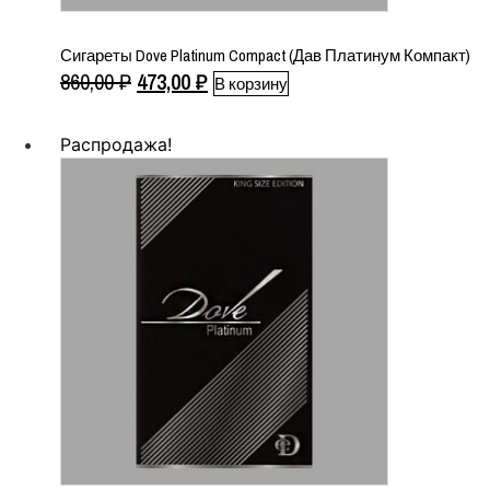
Сигареты Dove Platinum Compact (Дав Платинум Компакт)
Первоначальная
Текущая
860,00
₽
473,00
₽
В корзину
цена
цена:
составляла
473,00 ₽.
Распродажа!
860,00 ₽.