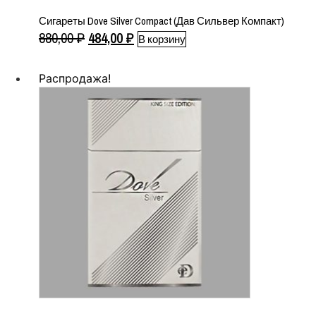
Сигареты Dove Silver Compact (Дав Сильвер Компакт)
Первоначальная
Текущая
880,00
₽
484,00
₽
В корзину
цена
цена:
составляла
484,00 ₽.
Распродажа!
880,00 ₽.