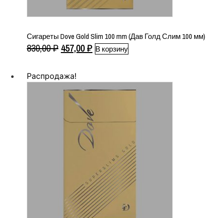
Сигареты Dove Gold Slim 100 mm (Дав Голд Слим 100 мм)
Первоначальная
Текущая
830,00
₽
457,00
₽
В корзину
цена
цена:
составляла
457,00 ₽.
Распродажа!
830,00 ₽.