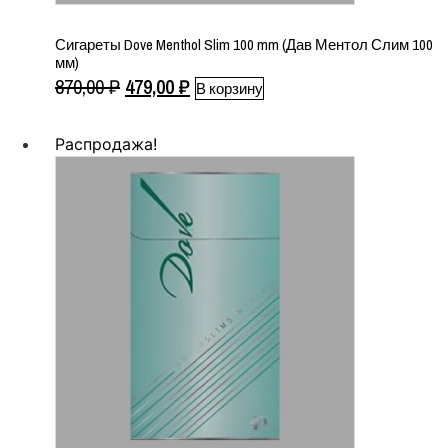
Сигареты Dove Menthol Slim 100 mm (Дав Ментол Слим 100
мм)
Первоначальная
Текущая
870,00
₽
479,00
₽
В корзину
цена
цена:
составляла
479,00 ₽.
Распродажа!
870,00 ₽.