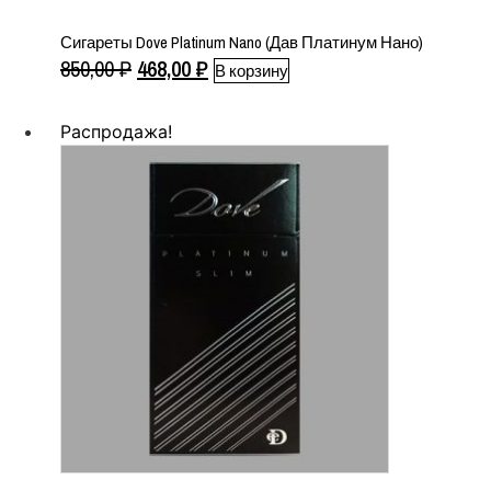
Сигареты Dove Platinum Nano (Дав Платинум Нано)
Первоначальная
Текущая
850,00
₽
468,00
₽
В корзину
цена
цена:
составляла
468,00 ₽.
Распродажа!
850,00 ₽.