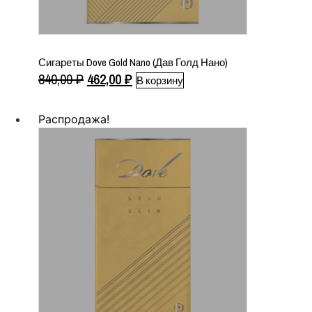
Сигареты Dove Gold Nano (Дав Голд Нано)
Первоначальная
Текущая
840,00
₽
462,00
₽
В корзину
цена
цена:
составляла
462,00 ₽.
Распродажа!
840,00 ₽.