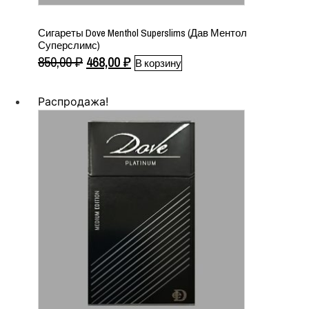
Сигареты Dove Menthol Superslims (Дав Ментол
Суперслимс)
Первоначальная
Текущая
850,00
₽
468,00
₽
В корзину
цена
цена:
составляла
468,00 ₽.
Распродажа!
850,00 ₽.