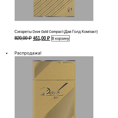
Сигареты Dove Gold Compact (Дав Голд Компакт)
Первоначальная
Текущая
820,00
₽
451,00
₽
В корзину
цена
цена:
составляла
451,00 ₽.
Распродажа!
820,00 ₽.