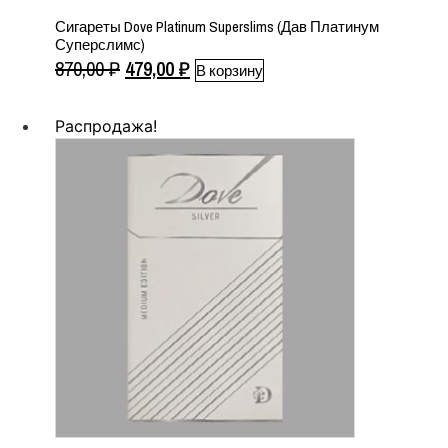
Сигареты Dove Platinum Superslims (Дав Платинум
Суперслимс)
Первоначальная
Текущая
870,00
₽
479,00
₽
В корзину
цена
цена:
составляла
479,00 ₽.
Распродажа!
870,00 ₽.