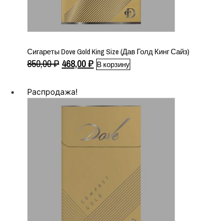
Сигареты Dove Gold King Size (Дав Голд Кинг Сайз)
Первоначальная
Текущая
850,00
₽
468,00
₽
В корзину
цена
цена:
составляла
468,00 ₽.
Распродажа!
850,00 ₽.