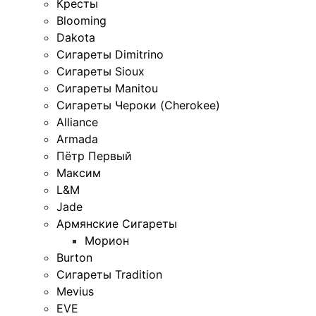
Кресты
Blooming
Dakota
Сигареты Dimitrino
Сигареты Sioux
Сигареты Manitou
Сигареты Чероки (Cherokee)
Alliance
Armada
Пётр Первый
Максим
L&M
Jade
Армянские Сигареты
Морион
Burton
Сигареты Tradition
Mevius
EVE