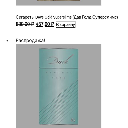
Сигареты Dove Gold Superslims (Дав Голд Суперслимс)
Первоначальная
Текущая
830,00
₽
457,00
₽
В корзину
цена
цена:
составляла
457,00 ₽.
Распродажа!
830,00 ₽.