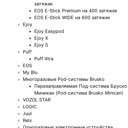
затяжек
EOS E-Stick Premium на 400 затяжек
EOS E-Stick WIDE на 600 затяжек
Ejoy
Ejoy Easypod
Ejoy X
Ejoy S
Puff
Puff Xtra
EOS
My Blu
Многоразовые Pod-системы Brusko
Перезаправляемая Под-система Бруско
Миникан (Pod-система Brusko Minican)
VOZOL STAR
LOGIC
Juul
Relx
Одноразовые электронные устройства