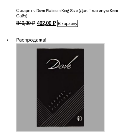
Сигареты Dove Platinum King Size (Дав Платинум Кинг
Сайз)
Первоначальная
Текущая
840,00
₽
462,00
₽
В корзину
цена
цена:
составляла
462,00 ₽.
Распродажа!
840,00 ₽.