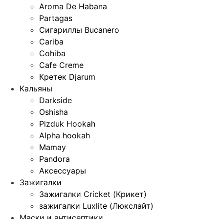
Aroma De Habana
Partagas
Сигариллы Bucanero
Cariba
Cohiba
Cafe Creme
Кретек Djarum
Кальяны
Darkside
Oshisha
Pizduk Hookah
Alpha hookah
Mamay
Pandora
Аксессуары
Зажигалки
Зажигалки Cricket (Крикет)
зажигалки Luxlite (Люкслайт)
Маски и антисептики