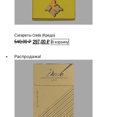
Сигареты Credo (Кредо)
Первоначальная
Текущая
540,00
₽
297,00
₽
В корзину
цена
цена:
составляла
297,00 ₽.
Распродажа!
540,00 ₽.