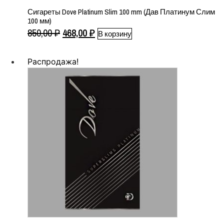
Сигареты Dove Platinum Slim 100 mm (Дав Платинум Слим
100 мм)
Первоначальная
Текущая
850,00
₽
468,00
₽
В корзину
цена
цена:
составляла
468,00 ₽.
Распродажа!
850,00 ₽.