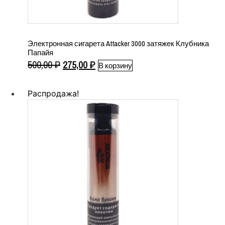
Электронная сигарета Attacker 3000 затяжек Клубника
Папайя
Первоначальная
Текущая
500,00
₽
275,00
₽
В корзину
цена
цена:
составляла
275,00 ₽.
Распродажа!
500,00 ₽.