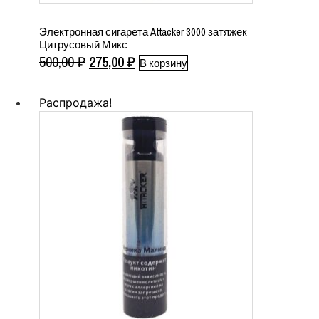
Электронная сигарета Attacker 3000 затяжек
Цитрусовый Микс
Первоначальная
Текущая
500,00
₽
275,00
₽
В корзину
цена
цена:
составляла
275,00 ₽.
Распродажа!
500,00 ₽.