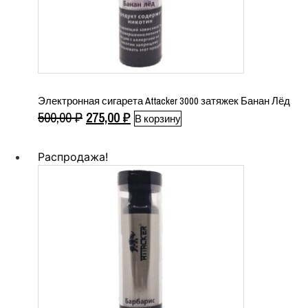
Электронная сигарета Attacker 3000 затяжек Банан Лёд
Первоначальная
Текущая
500,00
₽
275,00
₽
В корзину
цена
цена:
составляла
275,00 ₽.
Распродажа!
500,00 ₽.