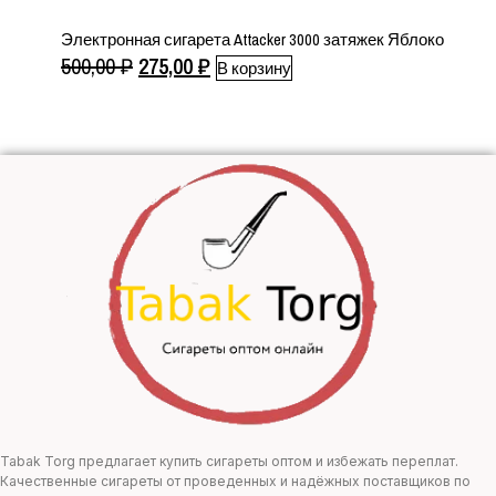
Электронная сигарета Attacker 3000 затяжек Яблоко
Первоначальная
Текущая
500,00
₽
275,00
₽
В корзину
цена
цена:
составляла
275,00 ₽.
500,00 ₽.
Tabak Torg предлагает купить сигареты оптом и избежать переплат.
Качественные сигареты от проведенных и надёжных поставщиков по