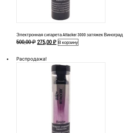
Электронная сигарета Attacker 3000 затяжек Виноград
Первоначальная
Текущая
500,00
₽
275,00
₽
В корзину
цена
цена:
составляла
275,00 ₽.
Распродажа!
500,00 ₽.