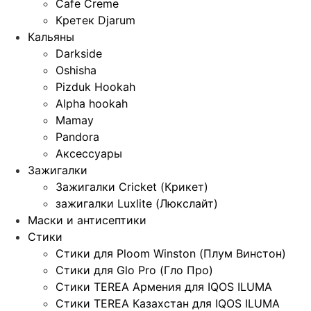
Cafe Creme
Кретек Djarum
Кальяны
Darkside
Oshisha
Pizduk Hookah
Alpha hookah
Mamay
Pandora
Аксессуары
Зажигалки
Зажигалки Cricket (Крикет)
зажигалки Luxlite (Люкслайт)
Маски и антисептики
Стики
Стики для Ploom Winston (Плум Винстон)
Стики для Glo Pro (Гло Про)
Стики TEREA Армения для IQOS ILUMA
Стики TEREA Казахстан для IQOS ILUMA