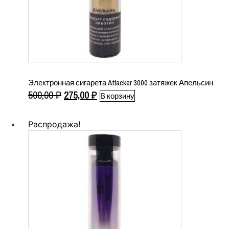
Электронная сигарета Attacker 3000 затяжек Апельсин
Первоначальная
Текущая
500,00
₽
275,00
₽
В корзину
цена
цена:
составляла
275,00 ₽.
Распродажа!
500,00 ₽.