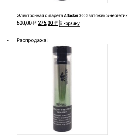
Электронная сигарета Attacker 3000 затяжек Энергетик
Первоначальная
Текущая
500,00
₽
275,00
₽
В корзину
цена
цена:
составляла
275,00 ₽.
Распродажа!
500,00 ₽.