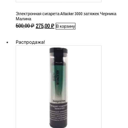
Электронная сигарета Attacker 3000 затяжек Черника
Малина
Первоначальная
Текущая
500,00
₽
275,00
₽
В корзину
цена
цена:
составляла
275,00 ₽.
Распродажа!
500,00 ₽.