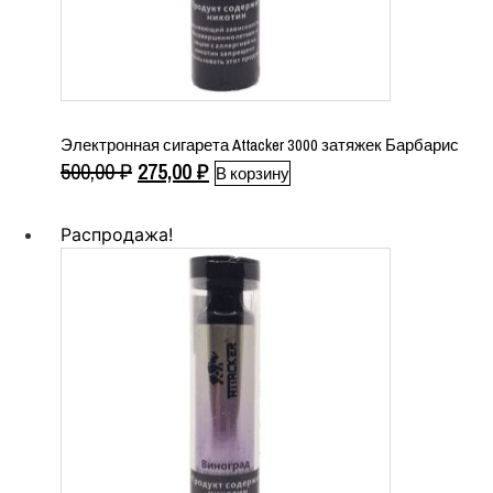
Электронная сигарета Attacker 3000 затяжек Барбарис
Первоначальная
Текущая
500,00
₽
275,00
₽
В корзину
цена
цена:
составляла
275,00 ₽.
Распродажа!
500,00 ₽.