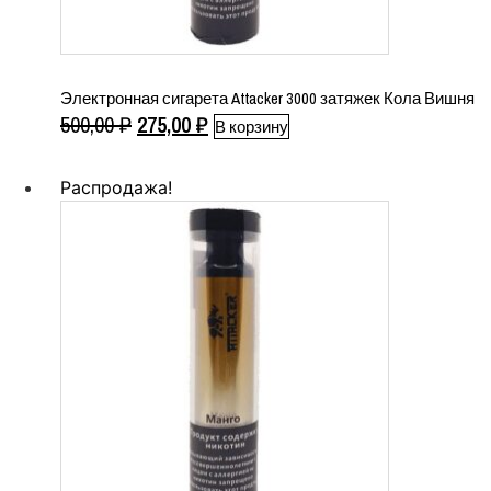
Электронная сигарета Attacker 3000 затяжек Кола Вишня
Первоначальная
Текущая
500,00
₽
275,00
₽
В корзину
цена
цена:
составляла
275,00 ₽.
Распродажа!
500,00 ₽.