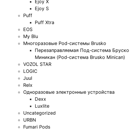
Ejoy X
Ejoy S
Puff
Puff Xtra
EOS
My Blu
Многоразовые Pod-системы Brusko
Перезаправляемая Под-система Бруско
Миникан (Pod-система Brusko Minican)
VOZOL STAR
LOGIC
Juul
Relx
Одноразовые электронные устройства
Dexx
Luxlite
Uncategorized
URBN
Fumari Pods