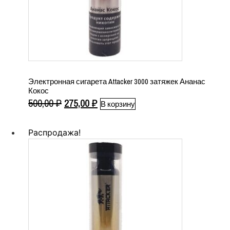
Электронная сигарета Attacker 3000 затяжек Ананас
Кокос
Первоначальная
Текущая
500,00
₽
275,00
₽
В корзину
цена
цена:
составляла
275,00 ₽.
Распродажа!
500,00 ₽.