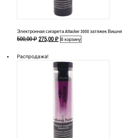
Электронная сигарета Attacker 3000 затяжек Вишня
Первоначальная
Текущая
500,00
₽
275,00
₽
В корзину
цена
цена:
составляла
275,00 ₽.
Распродажа!
500,00 ₽.