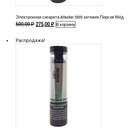
Электронная сигарета Attacker 3000 затяжек Персик Мёд
Первоначальная
Текущая
500,00
₽
275,00
₽
В корзину
цена
цена:
составляла
275,00 ₽.
Распродажа!
500,00 ₽.