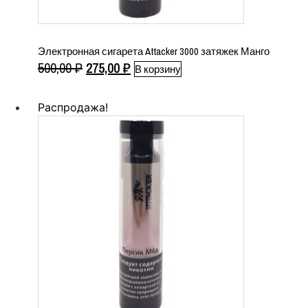
Электронная сигарета Attacker 3000 затяжек Манго
Первоначальная
Текущая
500,00
₽
275,00
₽
В корзину
цена
цена:
составляла
275,00 ₽.
Распродажа!
500,00 ₽.