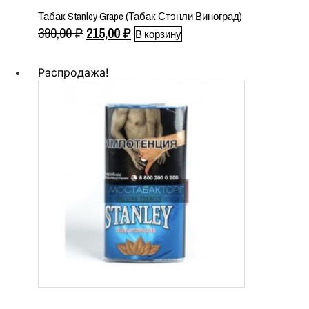
Табак Stanley Grape (Табак Стэнли Виноград)
Первоначальная
Текущая
390,00
₽
215,00
₽
В корзину
цена
цена:
составляла
215,00 ₽.
Распродажа!
390,00 ₽.