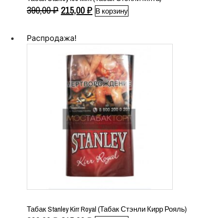
Первоначальная
Текущая
390,00
₽
215,00
₽
В корзину
цена
цена:
составляла
215,00 ₽.
Распродажа!
390,00 ₽.
Табак Stanley Kirr Royal (Табак Стэнли Кирр Рояль)