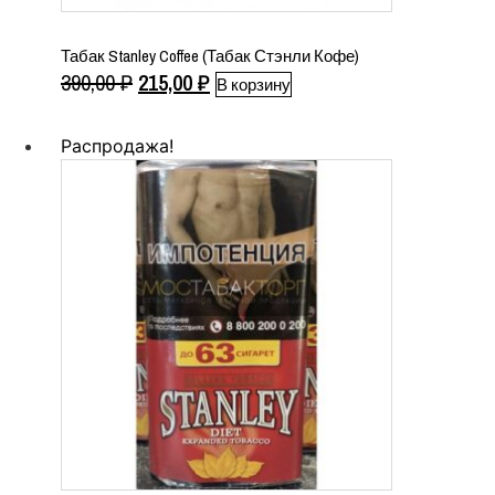
Табак Stanley Coffee (Табак Стэнли Кофе)
Первоначальная
Текущая
390,00
₽
215,00
₽
В корзину
цена
цена:
составляла
215,00 ₽.
Распродажа!
390,00 ₽.