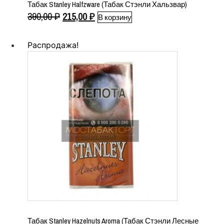
Табак Stanley Halfzware (Табак Стэнли Хальзвар)
Первоначальная
Текущая
390,00
₽
215,00
₽
В корзину
цена
цена:
составляла
215,00 ₽.
Распродажа!
390,00 ₽.
Табак Stanley Hazelnuts Aroma (Табак Стэнли Лесные