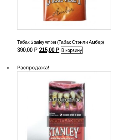
Табак Stanley Amber (Табак Стэнли Амбер)
Первоначальная
Текущая
390,00
₽
215,00
₽
В корзину
цена
цена:
составляла
215,00 ₽.
Распродажа!
390,00 ₽.