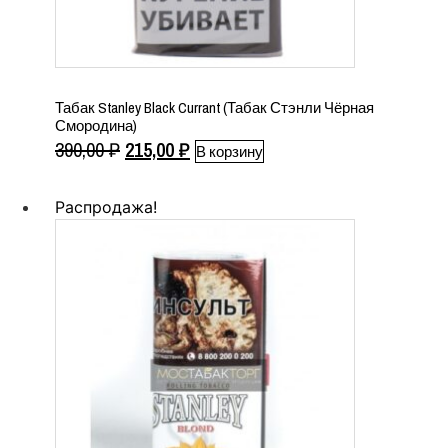
Табак Stanley Black Currant (Табак Стэнли Чёрная
Смородина)
Первоначальная
Текущая
390,00
₽
215,00
₽
В корзину
цена
цена:
составляла
215,00 ₽.
Распродажа!
390,00 ₽.