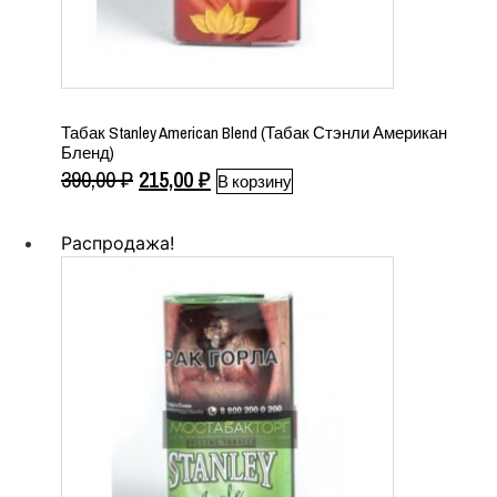
Табак Stanley American Blend (Табак Стэнли Американ
Бленд)
Первоначальная
Текущая
390,00
₽
215,00
₽
В корзину
цена
цена:
составляла
215,00 ₽.
Распродажа!
390,00 ₽.