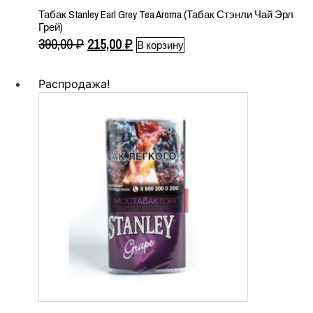
Табак Stanley Earl Grey Tea Aroma (Табак Стэнли Чай Эрл
Грей)
Первоначальная
Текущая
390,00
₽
215,00
₽
В корзину
цена
цена:
составляла
215,00 ₽.
Распродажа!
390,00 ₽.