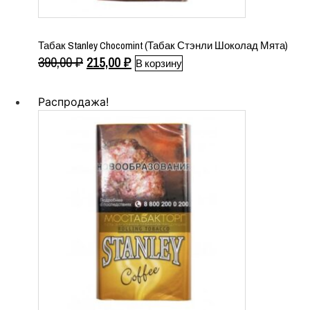
Табак Stanley Chocomint (Табак Стэнли Шоколад Мята)
Первоначальная
Текущая
390,00
₽
215,00
₽
В корзину
цена
цена:
составляла
215,00 ₽.
Распродажа!
390,00 ₽.