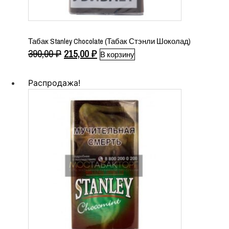
Табак Stanley Chocolate (Табак Стэнли Шоколад)
Первоначальная
Текущая
390,00
₽
215,00
₽
В корзину
цена
цена:
составляла
215,00 ₽.
Распродажа!
390,00 ₽.