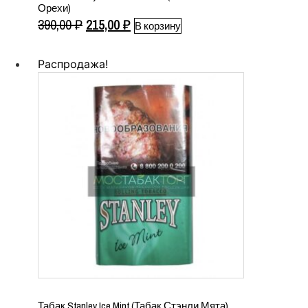
Орехи)
Первоначальная
Текущая
390,00
₽
215,00
₽
В корзину
цена
цена:
составляла
215,00 ₽.
Распродажа!
390,00 ₽.
Табак Stanley Ice Mint (Табак Стэнли Мята)