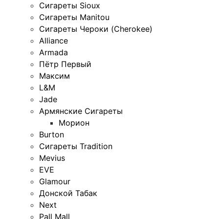
Сигареты Sioux
Сигареты Manitou
Сигареты Чероки (Cherokee)
Alliance
Armada
Пётр Первый
Максим
L&M
Jade
Армянские Сигареты
Морион
Burton
Сигареты Tradition
Mevius
EVE
Glamour
Донской Табак
Next
Pall Mall