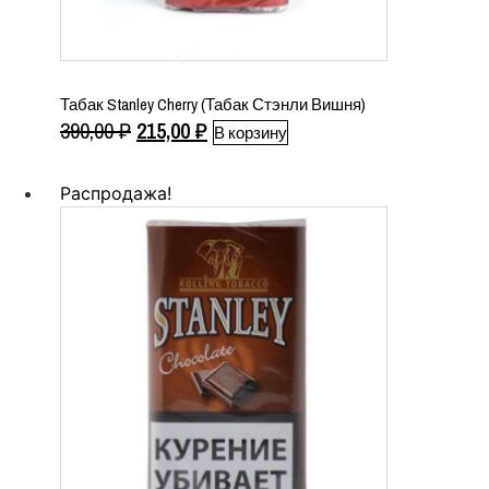
Табак Stanley Cherry (Табак Стэнли Вишня)
Первоначальная
Текущая
390,00
₽
215,00
₽
В корзину
цена
цена:
составляла
215,00 ₽.
Распродажа!
390,00 ₽.