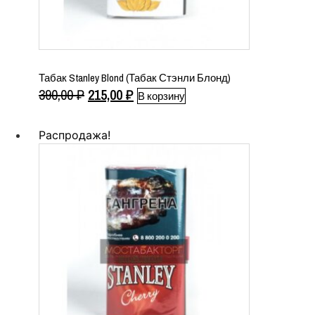
Табак Stanley Blond (Табак Стэнли Блонд)
Первоначальная
Текущая
390,00
₽
215,00
₽
В корзину
цена
цена:
составляла
215,00 ₽.
Распродажа!
390,00 ₽.