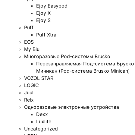
Ejoy Easypod
Ejoy X
Ejoy S
Puff
Puff Xtra
EOS
My Blu
Многоразовые Pod-системы Brusko
Перезаправляемая Под-система Бруско
Миникан (Pod-система Brusko Minican)
VOZOL STAR
LOGIC
Juul
Relx
Одноразовые электронные устройства
Dexx
Luxlite
Uncategorized