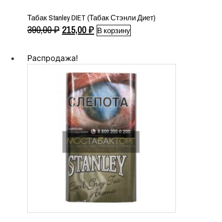
Табак Stanley DIET (Табак Стэнли Диет)
Первоначальная
Текущая
390,00
₽
215,00
₽
В корзину
цена
цена:
составляла
215,00 ₽.
Распродажа!
390,00 ₽.