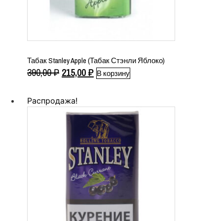
Табак Stanley Apple (Табак Стэнли Яблоко)
Первоначальная
Текущая
390,00
₽
215,00
₽
В корзину
цена
цена:
составляла
215,00 ₽.
Распродажа!
390,00 ₽.