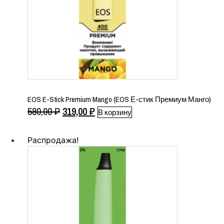
EOS E-Stick Premium Mango (EOS Е-стик Премиум Манго)
Первоначальная
Текущая
580,00
₽
319,00
₽
В корзину
цена
цена:
составляла
319,00 ₽.
Распродажа!
580,00 ₽.