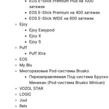
EOS E-Stick Premium Plus на 1000
затяжек
EOS E-Stick Premium на 400 затяжек
EOS E-Stick WIDE на 600 затяжек
Ejoy
Ejoy Easypod
Ejoy X
Ejoy S
Puff
Puff Xtra
EOS
My Blu
Многоразовые Pod-системы Brusko
Перезаправляемая Под-система Бруско
Миникан (Pod-система Brusko Minican)
VOZOL STAR
LOGIC
Juul
Relx