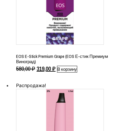
EOS E-Stick Premium Grape (EOS Е-стик Премиум
Виноград)
Первоначальная
Текущая
580,00
₽
319,00
₽
В корзину
цена
цена:
составляла
319,00 ₽.
Распродажа!
580,00 ₽.