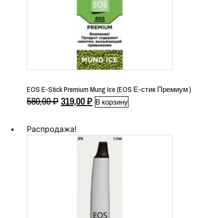
EOS E-Stick Premium Mung Ice (EOS Е-стик Премиум )
Первоначальная
Текущая
580,00
₽
319,00
₽
В корзину
цена
цена:
составляла
319,00 ₽.
Распродажа!
580,00 ₽.