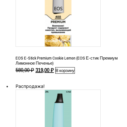
EOS E-Stick Premium Cookie Lemon (EOS Е-стик Премиум
Лимонное Печенье)
Первоначальная
Текущая
580,00
₽
319,00
₽
В корзину
цена
цена:
составляла
319,00 ₽.
Распродажа!
580,00 ₽.