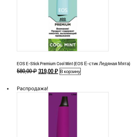
EOS E-Stick Premium Cool Mint (EOS Е-стик Ледяная Мята)
Первоначальная
Текущая
580,00
₽
319,00
₽
В корзину
цена
цена:
составляла
319,00 ₽.
Распродажа!
580,00 ₽.