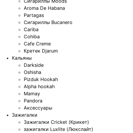
Сигариллы Moods
Aroma De Habana
Partagas
Сигариллы Bucanero
Cariba
Cohiba
Cafe Creme
Кретек Djarum
Кальяны
Darkside
Oshisha
Pizduk Hookah
Alpha hookah
Mamay
Pandora
Аксессуары
Зажигалки
Зажигалки Cricket (Крикет)
зажигалки Luxlite (Люкслайт)