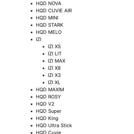
HQD NOVA
HQD CUVIE AIR
HQD MINI
HQD STARK
HQD MELO
IZI
IZI XS
IZI LIT
IZI MAX
IZI X8
IZI X3
IZI XL
HQD MAXIM
HQD ROSY
HQD V2
HQD Super
HQD King
HQD Ultra Stick
HQD Cuvie