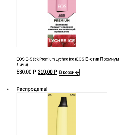
EOS E-Stick Premium Lychee Ice (EOS Е-стик Премиум
Личи)
Первоначальная
Текущая
580,00
₽
319,00
₽
В корзину
цена
цена:
составляла
319,00 ₽.
Распродажа!
580,00 ₽.