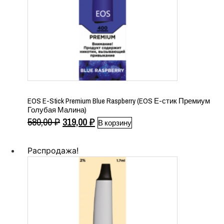
EOS E-Stick Premium Blue Raspberry (EOS Е-стик Премиум
Голубая Малина)
Первоначальная
Текущая
580,00
₽
319,00
₽
В корзину
цена
цена:
составляла
319,00 ₽.
Распродажа!
580,00 ₽.