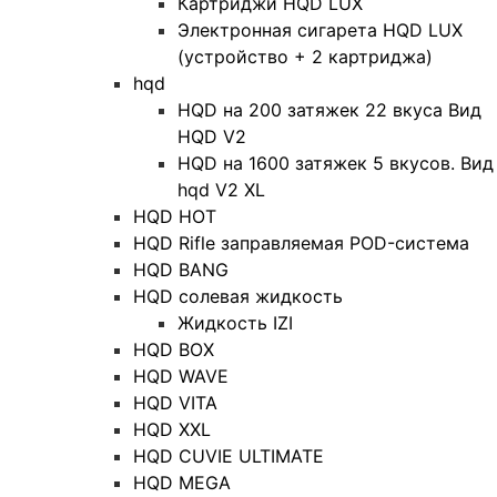
Картриджи HQD LUX
Электронная сигарета HQD LUX
(устройство + 2 картриджа)
hqd
HQD на 200 затяжек 22 вкуса Вид
HQD V2
HQD на 1600 затяжек 5 вкусов. Вид
hqd V2 XL
HQD HOT
HQD Rifle заправляемая POD-система
HQD BANG
HQD солевая жидкость
Жидкость IZI
HQD BOX
HQD WAVE
HQD VITA
HQD XXL
HQD CUVIE ULTIMATE
HQD MEGA