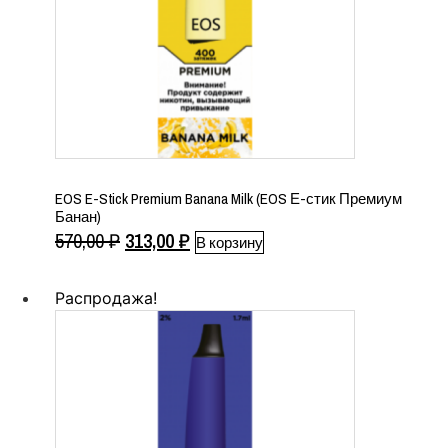
EOS E-Stick Premium Banana Milk (EOS Е-стик Премиум
Банан)
Первоначальная
Текущая
570,00
₽
313,00
₽
В корзину
цена
цена:
составляла
313,00 ₽.
Распродажа!
570,00 ₽.