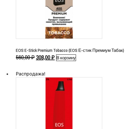
EOS E-Stick Premium Tobacco (EOS Е-стик Премиум Табак)
Первоначальная
Текущая
560,00
₽
308,00
₽
В корзину
цена
цена:
составляла
308,00 ₽.
Распродажа!
560,00 ₽.