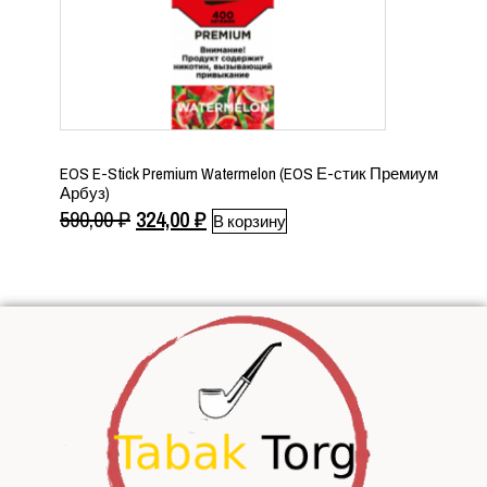
EOS E-Stick Premium Watermelon (EOS Е-стик Премиум
Арбуз)
Первоначальная
Текущая
590,00
₽
324,00
₽
В корзину
цена
цена:
составляла
324,00 ₽.
590,00 ₽.