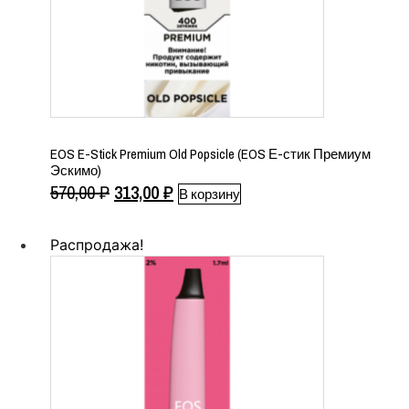
EOS E-Stick Premium Old Popsicle (EOS Е-стик Премиум
Эскимо)
Первоначальная
Текущая
570,00
₽
313,00
₽
В корзину
цена
цена:
составляла
313,00 ₽.
Распродажа!
570,00 ₽.