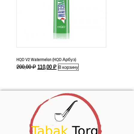
HQD V2 Watermelon (HQD Арбуз)
Первоначальная
Текущая
200,00
₽
110,00
₽
В корзину
цена
цена:
составляла
110,00 ₽.
200,00 ₽.