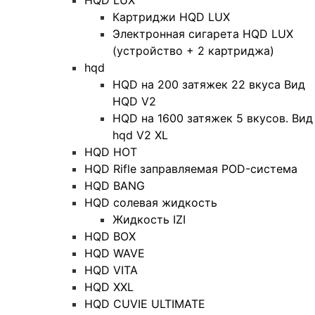
Картриджи HQD LUX
Электронная сигарета HQD LUX
(устройство + 2 картриджа)
hqd
HQD на 200 затяжек 22 вкуса Вид
HQD V2
HQD на 1600 затяжек 5 вкусов. Вид
hqd V2 XL
HQD HOT
HQD Rifle заправляемая POD-система
HQD BANG
HQD солевая жидкость
Жидкость IZI
HQD BOX
HQD WAVE
HQD VITA
HQD XXL
HQD CUVIE ULTIMATE