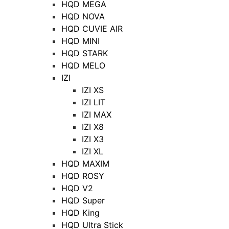
HQD MEGA
HQD NOVA
HQD CUVIE AIR
HQD MINI
HQD STARK
HQD MELO
IZI
IZI XS
IZI LIT
IZI MAX
IZI X8
IZI X3
IZI XL
HQD MAXIM
HQD ROSY
HQD V2
HQD Super
HQD King
HQD Ultra Stick