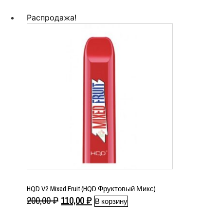
цена
цена:
составляла
110,00 ₽.
Распродажа!
200,00 ₽.
HQD V2 Mixed Fruit (HQD Фруктовый Микс)
Первоначальная
Текущая
200,00
₽
110,00
₽
В корзину
цена
цена: