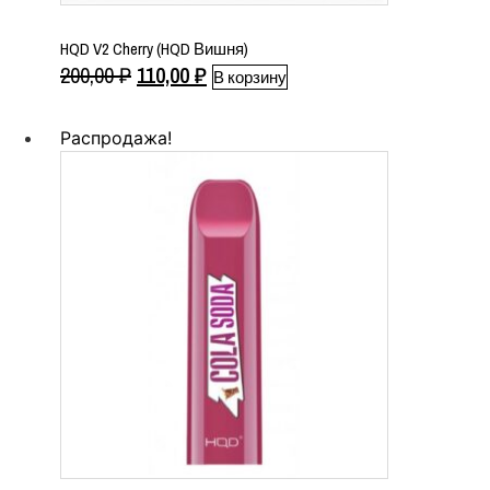
HQD V2 Cherry (HQD Вишня)
Первоначальная
Текущая
200,00
₽
110,00
₽
В корзину
цена
цена:
составляла
110,00 ₽.
Распродажа!
200,00 ₽.