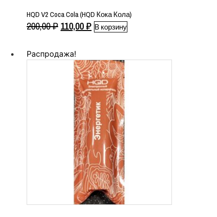
HQD V2 Coca Cola (HQD Кока Кола)
Первоначальная
Текущая
200,00
₽
110,00
₽
В корзину
цена
цена:
составляла
110,00 ₽.
Распродажа!
200,00 ₽.