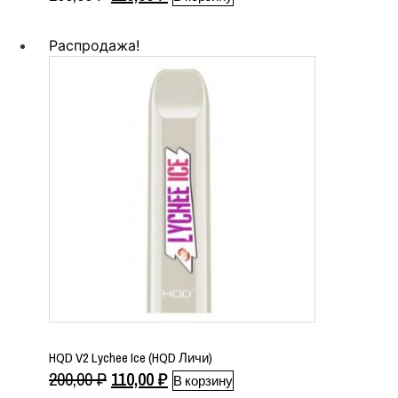
цена
цена:
составляла
110,00 ₽.
Распродажа!
200,00 ₽.
HQD V2 Lychee Ice (HQD Личи)
Первоначальная
Текущая
200,00
₽
110,00
₽
В корзину