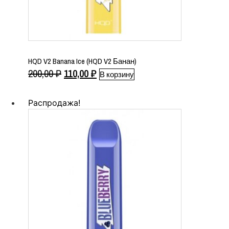
HQD V2 Banana Ice (HQD V2 Банан)
Первоначальная
Текущая
200,00
₽
110,00
₽
В корзину
цена
цена:
составляла
110,00 ₽.
Распродажа!
200,00 ₽.