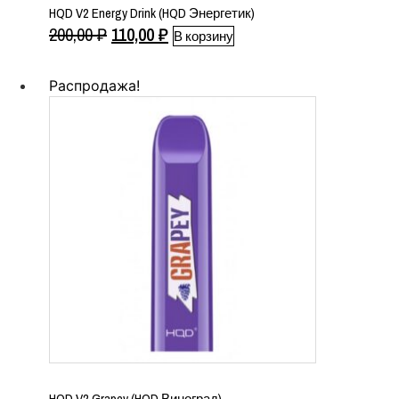
HQD V2 Energy Drink (HQD Энергетик)
Первоначальная
Текущая
200,00
₽
110,00
₽
В корзину
цена
цена:
составляла
110,00 ₽.
Распродажа!
200,00 ₽.
HQD V2 Grapey (HQD Виноград)