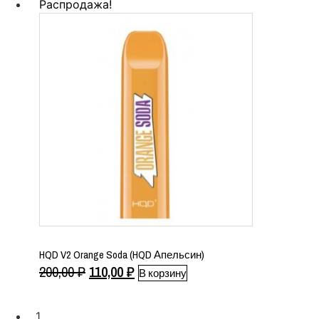
составляла
110,00 ₽.
Распродажа!
200,00 ₽.
HQD V2 Orange Soda (HQD Апельсин)
Первоначальная
Текущая
200,00
₽
110,00
₽
В корзину
цена
цена:
составляла
110,00 ₽.
1