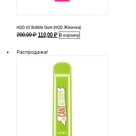
HQD V2 Bubble Gum (HQD Жвачка)
Первоначальная
Текущая
200,00
₽
110,00
₽
В корзину
цена
цена:
составляла
110,00 ₽.
Распродажа!
200,00 ₽.