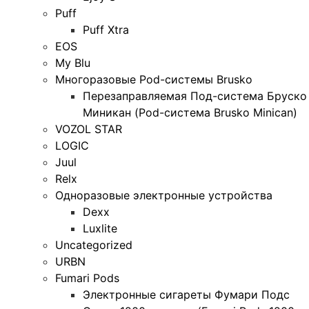
Puff
Puff Xtra
EOS
My Blu
Многоразовые Pod-системы Brusko
Перезаправляемая Под-система Бруско
Миникан (Pod-система Brusko Minican)
VOZOL STAR
LOGIC
Juul
Relx
Одноразовые электронные устройства
Dexx
Luxlite
Uncategorized
URBN
Fumari Pods
Электронные сигареты Фумари Подс