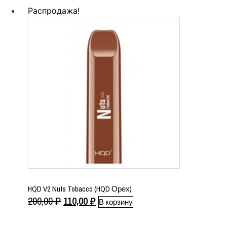
составляла
110,00 ₽.
Распродажа!
200,00 ₽.
HQD V2 Nuts Tobacco (HQD Орех)
Первоначальная
Текущая
200,00
₽
110,00
₽
В корзину
цена
цена: