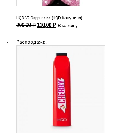
HQD V2 Cappuccino (HQD Капучино)
Первоначальная
Текущая
200,00
₽
110,00
₽
В корзину
цена
цена:
составляла
110,00 ₽.
Распродажа!
200,00 ₽.