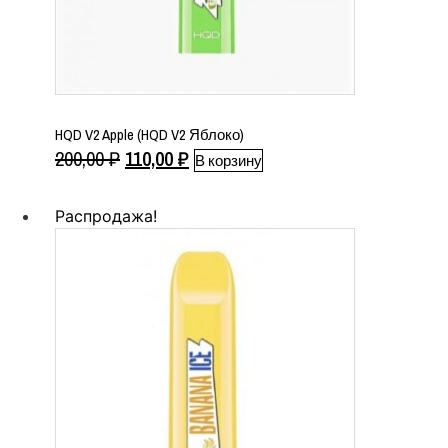
HQD V2 Apple (HQD V2 Яблоко)
Первоначальная
Текущая
200,00
₽
110,00
₽
В корзину
цена
цена:
составляла
110,00 ₽.
Распродажа!
200,00 ₽.