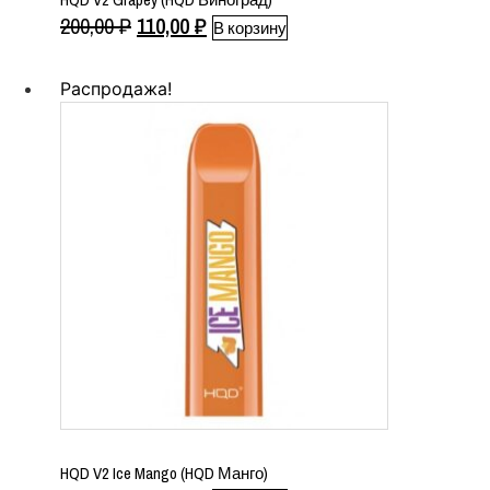
Первоначальная
Текущая
200,00
₽
110,00
₽
В корзину
цена
цена:
составляла
110,00 ₽.
Распродажа!
200,00 ₽.
HQD V2 Ice Mango (HQD Манго)