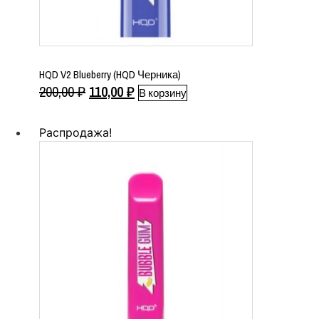
HQD V2 Blueberry (HQD Черника)
Первоначальная
Текущая
200,00
₽
110,00
₽
В корзину
цена
цена:
составляла
110,00 ₽.
Распродажа!
200,00 ₽.