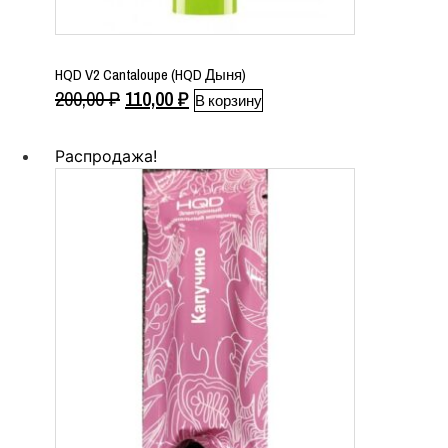
HQD V2 Cantaloupe (HQD Дыня)
Первоначальная
Текущая
200,00
₽
110,00
₽
В корзину
цена
цена:
составляла
110,00 ₽.
Распродажа!
200,00 ₽.