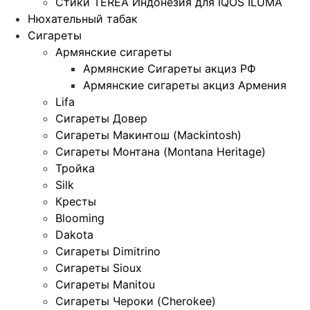
Стики TEREA Индонезия для IQOS ILUMA
Нюхательный табак
Сигареты
Армянские сигареты
Армянские Сигареты акциз РФ
Армянские сигареты акциз Армения
Lifa
Сигареты Довер
Сигареты Макинтош (Mackintosh)
Сигареты Монтана (Montana Heritage)
Тройка
Silk
Кресты
Blooming
Dakota
Сигареты Dimitrino
Сигареты Sioux
Сигареты Manitou
Сигареты Чероки (Cherokee)