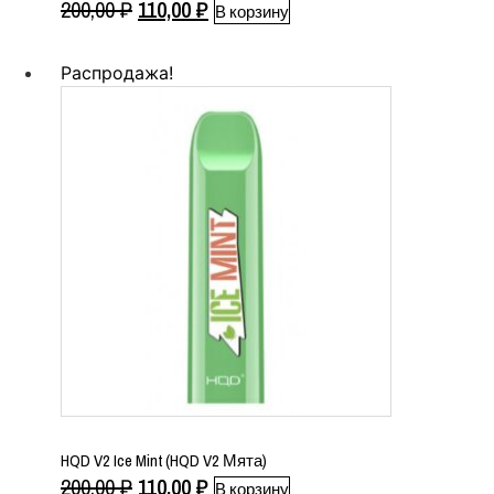
Первоначальная
Текущая
200,00
₽
110,00
₽
В корзину
цена
цена:
составляла
110,00 ₽.
Распродажа!
200,00 ₽.
HQD V2 Ice Mint (HQD V2 Мята)
Первоначальная
Текущая
200,00
₽
110,00
₽
В корзину