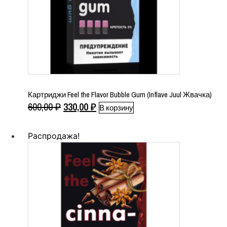
Картриджи Feel the Flavor Bubble Gum (Inflave Juul Жвачка)
Первоначальная
Текущая
600,00
₽
330,00
₽
В корзину
цена
цена:
составляла
330,00 ₽.
Распродажа!
600,00 ₽.