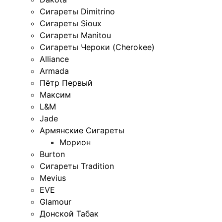
Сигареты Dimitrino
Сигареты Sioux
Сигареты Manitou
Сигареты Чероки (Cherokee)
Alliance
Armada
Пётр Первый
Максим
L&M
Jade
Армянские Сигареты
Морион
Burton
Сигареты Tradition
Mevius
EVE
Glamour
Донской Табак