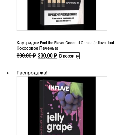
Картриджи Feel the Flavor Coconut Cookie (Inflave Juul
Кокосовое Печенье)
Первоначальная
Текущая
600,00
₽
330,00
₽
В корзину
цена
цена:
составляла
330,00 ₽.
Распродажа!
600,00 ₽.