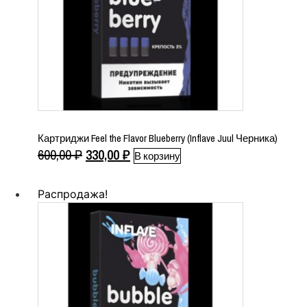
Картриджи Feel the Flavor Blueberry (Inflave Juul Черника)
Первоначальная
Текущая
600,00
₽
330,00
₽
В корзину
цена
цена:
составляла
330,00 ₽.
Распродажа!
600,00 ₽.