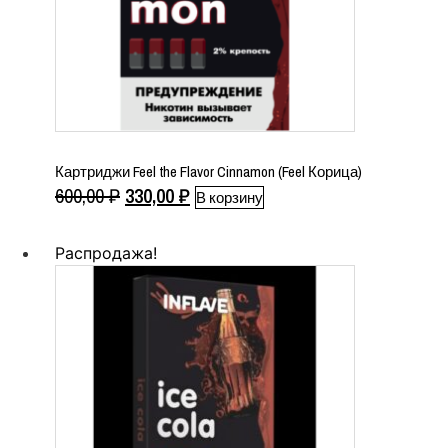
Картриджи Feel the Flavor Cinnamon (Feel Корица)
Первоначальная
Текущая
600,00
₽
330,00
₽
В корзину
цена
цена:
составляла
330,00 ₽.
Распродажа!
600,00 ₽.