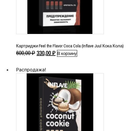
Картриджи Feel the Flavor Coca Cola (Inflave Juul Кока Кола)
Первоначальная
Текущая
600,00
₽
330,00
₽
В корзину
цена
цена:
составляла
330,00 ₽.
Распродажа!
600,00 ₽.