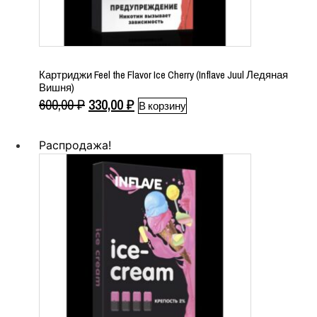
Картриджи Feel the Flavor Ice Cherry (Inflave Juul Ледяная
Вишня)
Первоначальная
Текущая
600,00
₽
330,00
₽
В корзину
цена
цена:
составляла
330,00 ₽.
Распродажа!
600,00 ₽.