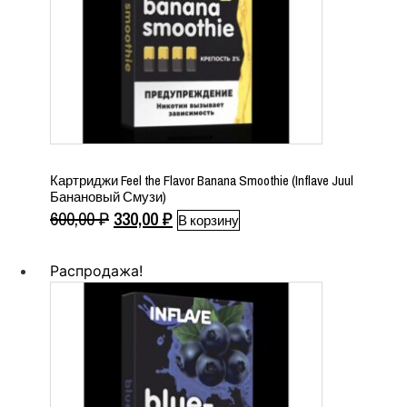
Картриджи Feel the Flavor Banana Smoothie (Inflave Juul
Банановый Смузи)
Первоначальная
Текущая
600,00
₽
330,00
₽
В корзину
цена
цена:
составляла
330,00 ₽.
Распродажа!
600,00 ₽.