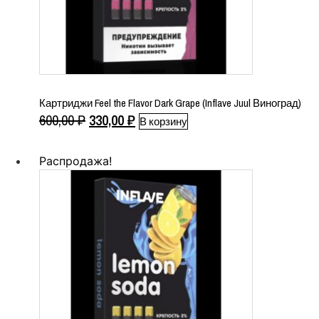
Картриджи Feel the Flavor Dark Grape (Inflave Juul Виноград)
Первоначальная
Текущая
600,00
₽
330,00
₽
В корзину
цена
цена:
составляла
330,00 ₽.
Распродажа!
600,00 ₽.