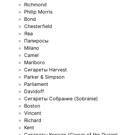
Richmond
Philip Morris
Bond
Chesterfield
Ява
Папиросы
Milano
Camel
Marlboro
Сигареты Harvest
Parker & Simpson
Parliament
Davidoff
Сигареты Собрание (Sobranie)
Boston
Vincent
Richard
Kent
Сигареты Корсар (Corsar of the Queen)