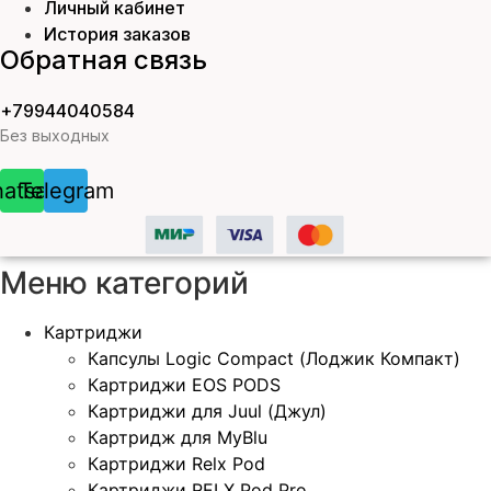
Личный кабинет
История заказов
Обратная связь
+79944040584
Без выходных
atsapp
Telegram
Меню категорий
Картриджи
Капсулы Logic Compact (Лоджик Компакт)
Картриджи EOS PODS
Картриджи для Juul (Джул)
Картридж для MyBlu
Картриджи Relx Pod
Картриджи RELX Pod Pro