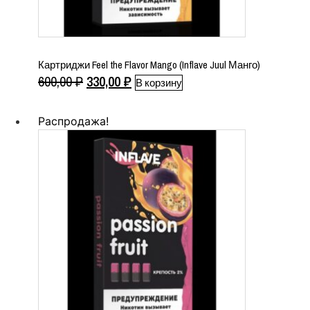
Картриджи Feel the Flavor Mango (Inflave Juul Манго)
Первоначальная
Текущая
600,00
₽
330,00
₽
В корзину
цена
цена:
составляла
330,00 ₽.
Распродажа!
600,00 ₽.