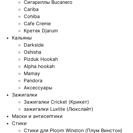
Сигариллы Bucanero
Cariba
Cohiba
Cafe Creme
Кретек Djarum
Кальяны
Darkside
Oshisha
Pizduk Hookah
Alpha hookah
Mamay
Pandora
Аксессуары
Зажигалки
Зажигалки Cricket (Крикет)
зажигалки Luxlite (Люкслайт)
Маски и антисептики
Стики
Стики для Ploom Winston (Плум Винстон)