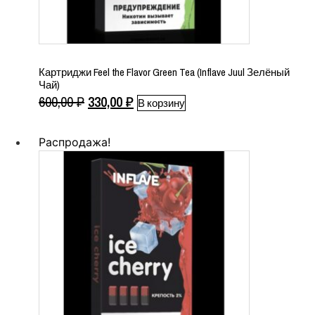
Картриджи Feel the Flavor Green Tea (Inflave Juul Зелёный
Чай)
Первоначальная
Текущая
600,00
₽
330,00
₽
В корзину
цена
цена:
составляла
330,00 ₽.
Распродажа!
600,00 ₽.