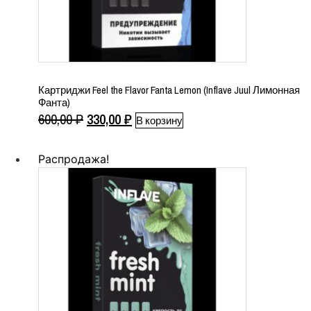
Картриджи Feel the Flavor Fanta Lemon (Inflave Juul Лимонная
Фанта)
Первоначальная
Текущая
600,00
₽
330,00
₽
В корзину
цена
цена:
составляла
330,00 ₽.
Распродажа!
600,00 ₽.