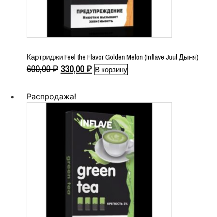
Картриджи Feel the Flavor Golden Melon (Inflave Juul Дыня)
Первоначальная
Текущая
600,00
₽
330,00
₽
В корзину
цена
цена:
составляла
330,00 ₽.
Распродажа!
600,00 ₽.