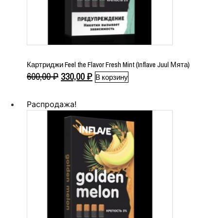
Картриджи Feel the Flavor Fresh Mint (Inflave Juul Мята)
Первоначальная
Текущая
600,00
₽
330,00
₽
В корзину
цена
цена:
составляла
330,00 ₽.
Распродажа!
600,00 ₽.