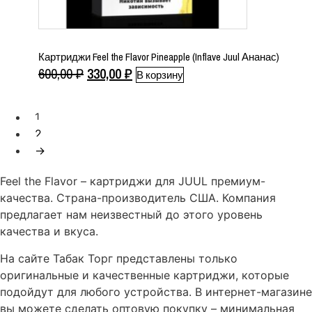
Картриджи Feel the Flavor Pineapple (Inflave Juul Ананас)
Первоначальная
Текущая
600,00
₽
330,00
₽
В корзину
цена
цена:
составляла
330,00 ₽.
1
600,00 ₽.
2
→
Feel the Flavor – картриджи для JUUL премиум-
качества. Страна-производитель США. Компания
предлагает нам неизвестный до этого уровень
качества и вкуса.
На сайте Табак Торг представлены только
оригинальные и качественные картриджи, которые
подойдут для любого устройства. В интернет-магазине
вы можете сделать оптовую покупку – минимальная