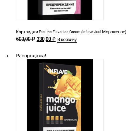
Картриджи Feel the Flavor Ice Cream (Inflave Juul Мороженое)
Первоначальная
Текущая
600,00
₽
330,00
₽
В корзину
цена
цена:
составляла
330,00 ₽.
Распродажа!
600,00 ₽.