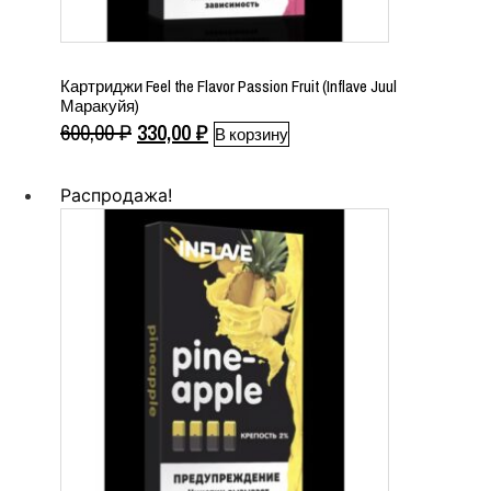
Картриджи Feel the Flavor Passion Fruit (Inflave Juul
Маракуйя)
Первоначальная
Текущая
600,00
₽
330,00
₽
В корзину
цена
цена:
составляла
330,00 ₽.
Распродажа!
600,00 ₽.