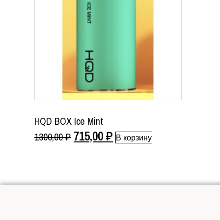
HQD BOX Ice Mint
Первоначальная
Текущая
715,00
₽
1300,00
₽
В корзину
цена
цена:
составляла
715,00 ₽.
1300,00 ₽.