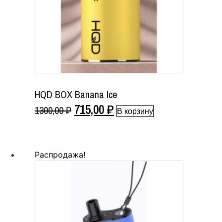
HQD BOX Banana Ice
Первоначальная
Текущая
715,00
₽
1300,00
₽
В корзину
цена
цена:
составляла
715,00 ₽.
Распродажа!
1300,00 ₽.