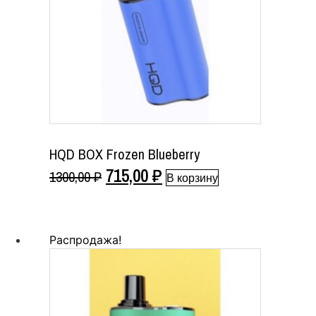
HQD BOX Frozen Blueberry
Первоначальная
Текущая
715,00
₽
1300,00
₽
В корзину
цена
цена:
составляла
715,00 ₽.
Распродажа!
1300,00 ₽.