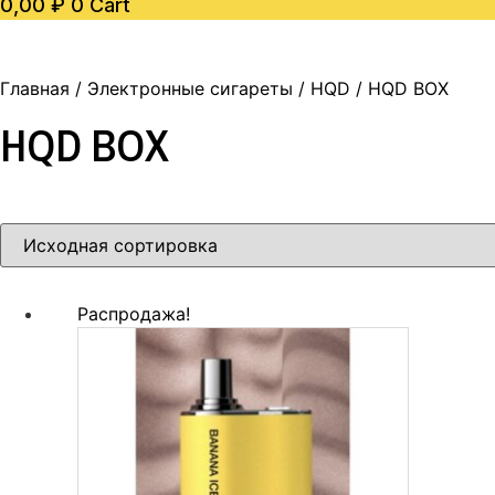
0,00
₽
0
Cart
Главная
/
Электронные сигареты
/
HQD
/ HQD BOX
HQD BOX
Распродажа!