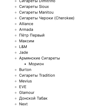
Сигареты Dimitrino
Сигареты Sioux
Сигареты Manitou
Сигареты Чероки (Cherokee)
Alliance
Armada
Пётр Первый
Максим
L&M
Jade
Армянские Сигареты
Морион
Burton
Сигареты Tradition
Mevius
EVE
Glamour
Донской Табак
Next