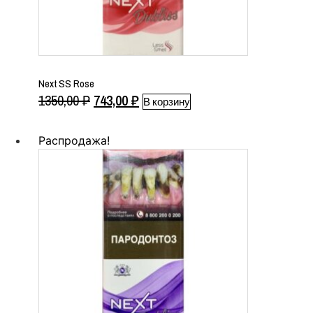
Next SS Rose
Первоначальная
Текущая
1350,00
₽
743,00
₽
В корзину
цена
цена:
составляла
743,00 ₽.
Распродажа!
1350,00 ₽.