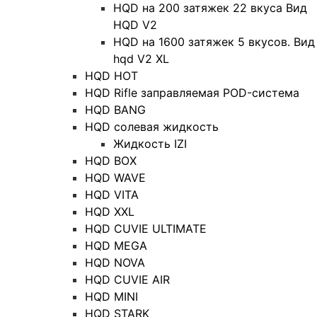
HQD на 200 затяжек 22 вкуса Вид
HQD V2
HQD на 1600 затяжек 5 вкусов. Вид
hqd V2 XL
HQD HOT
HQD Rifle заправляемая POD-система
HQD BANG
HQD солевая жидкость
Жидкость IZI
HQD BOX
HQD WAVE
HQD VITA
HQD XXL
HQD CUVIE ULTIMATE
HQD MEGA
HQD NOVA
HQD CUVIE AIR
HQD MINI
HQD STARK