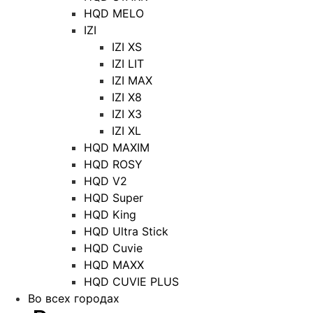
HQD MELO
IZI
IZI XS
IZI LIT
IZI MAX
IZI X8
IZI X3
IZI XL
HQD MAXIM
HQD ROSY
HQD V2
HQD Super
HQD King
HQD Ultra Stick
HQD Cuvie
HQD MAXX
HQD CUVIE PLUS
Во всех городах