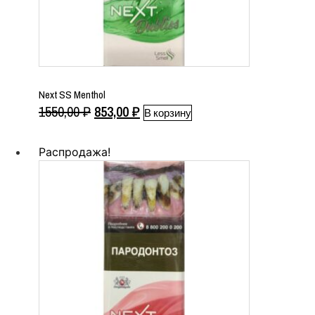
Next SS Menthol
Первоначальная
Текущая
1550,00
₽
853,00
₽
В корзину
цена
цена:
составляла
853,00 ₽.
Распродажа!
1550,00 ₽.