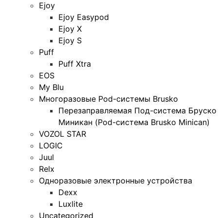
Ejoy
Ejoy Easypod
Ejoy X
Ejoy S
Puff
Puff Xtra
EOS
My Blu
Многоразовые Pod-системы Brusko
Перезаправляемая Под-система Бруско
Миникан (Pod-система Brusko Minican)
VOZOL STAR
LOGIC
Juul
Relx
Одноразовые электронные устройства
Dexx
Luxlite
Uncategorized