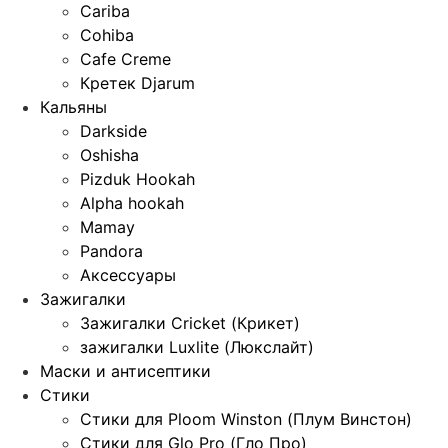
Cariba
Cohiba
Cafe Creme
Кретек Djarum
Кальяны
Darkside
Oshisha
Pizduk Hookah
Alpha hookah
Mamay
Pandora
Аксессуары
Зажигалки
Зажигалки Cricket (Крикет)
зажигалки Luxlite (Люкслайт)
Маски и антисептики
Стики
Стики для Ploom Winston (Плум Винстон)
Стики для Glo Pro (Гло Про)