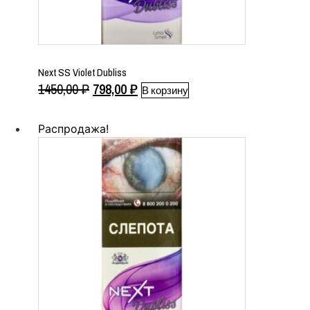
Next SS Violet Dubliss
Первоначальная
Текущая
1450,00
₽
798,00
₽
В корзину
цена
цена:
составляла
798,00 ₽.
Распродажа!
1450,00 ₽.