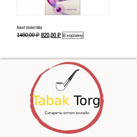
Next Violet Mix
Первоначальная
Текущая
1490,00
₽
820,00
₽
В корзину
цена
цена:
составляла
820,00 ₽.
1490,00 ₽.