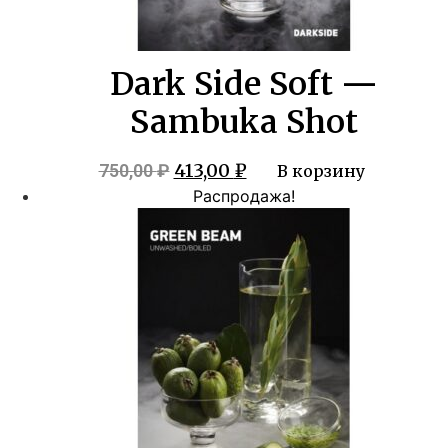
Dark Side Soft —
Sambuka Shot
Первоначальная
Текущая
413,00
₽
750,00
₽
В корзину
цена
цена:
Распродажа!
составляла
413,00 ₽.
750,00 ₽.