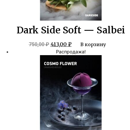
Dark Side Soft — Salbei
Первоначальная
Текущая
413,00
₽
750,00
₽
В корзину
цена
цена:
Распродажа!
составляла
413,00 ₽.
750,00 ₽.