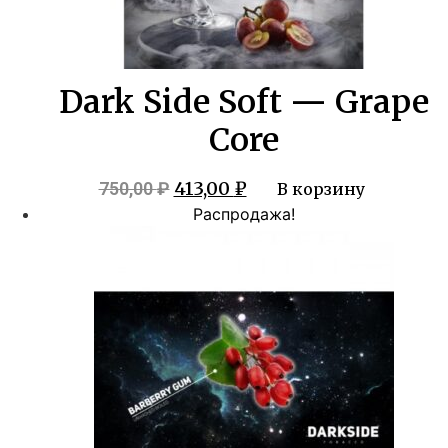
Dark Side Soft — Grape
Core
Первоначальная
Текущая
413,00
₽
750,00
₽
В корзину
цена
цена:
Распродажа!
составляла
413,00 ₽.
750,00 ₽.