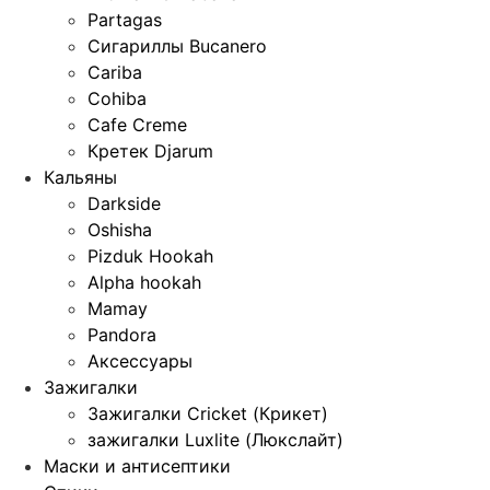
Partagas
Сигариллы Bucanero
Cariba
Cohiba
Cafe Creme
Кретек Djarum
Кальяны
Darkside
Oshisha
Pizduk Hookah
Alpha hookah
Mamay
Pandora
Аксессуары
Зажигалки
Зажигалки Cricket (Крикет)
зажигалки Luxlite (Люкслайт)
Маски и антисептики