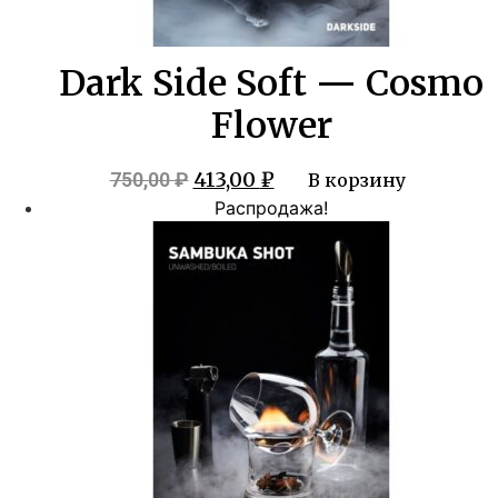
Dark Side Soft — Cosmo
Flower
Первоначальная
Текущая
413,00
₽
750,00
₽
В корзину
цена
цена:
Распродажа!
составляла
413,00 ₽.
750,00 ₽.