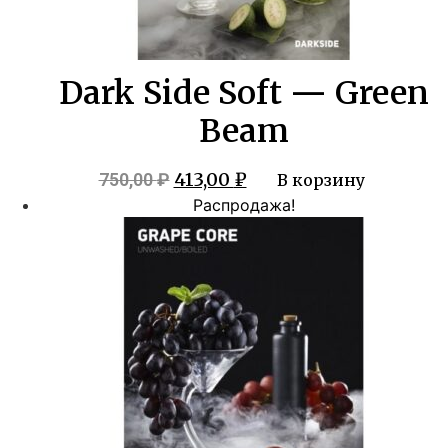
Dark Side Soft — Green
Beam
Первоначальная
Текущая
413,00
₽
750,00
₽
В корзину
цена
цена:
Распродажа!
составляла
413,00 ₽.
750,00 ₽.