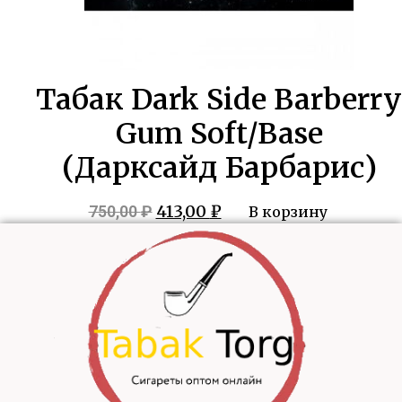
Табак Dark Side Barberry
Gum Soft/Base
(Дарксайд Барбарис)
Первоначальная
Текущая
413,00
₽
750,00
₽
В корзину
цена
цена:
составляла
413,00 ₽.
750,00 ₽.