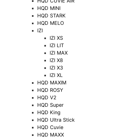
HQD CUVIE AIR
HQD MINI
HQD STARK
HQD MELO
IZI
IZI XS
IZI LIT
IZI MAX
IZI X8
IZI X3
IZI XL
HQD MAXIM
HQD ROSY
HQD V2
HQD Super
HQD King
HQD Ultra Stick
HQD Cuvie
HQD MAXX