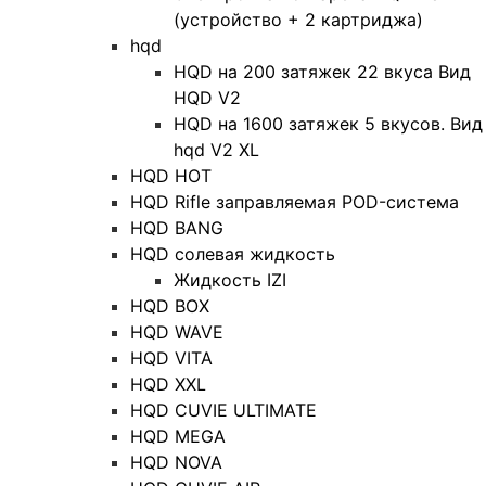
(устройство + 2 картриджа)
hqd
HQD на 200 затяжек 22 вкуса Вид
HQD V2
HQD на 1600 затяжек 5 вкусов. Вид
hqd V2 XL
HQD HOT
HQD Rifle заправляемая POD-система
HQD BANG
HQD солевая жидкость
Жидкость IZI
HQD BOX
HQD WAVE
HQD VITA
HQD XXL
HQD CUVIE ULTIMATE
HQD MEGA
HQD NOVA