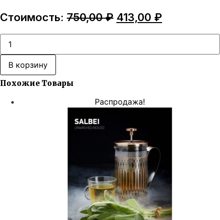
Первоначальная
Текущая
Стоимость:
750,00
₽
413,00
₽
цена
цена:
составляла
413,00 ₽.
Количество
товара
750,00 ₽.
Dark
Side
В корзину
Soft
-
Похожие Товары
Cucumstar
Распродажа!