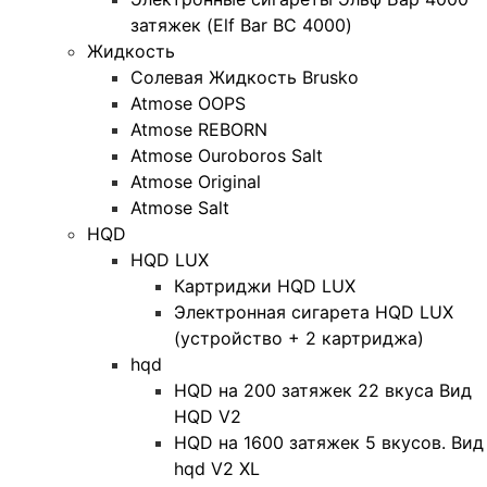
затяжек (Elf Bar BC 4000)
Жидкость
Солевая Жидкость Brusko
Atmose OOPS
Atmose REBORN
Atmose Ouroboros Salt
Atmose Original
Atmose Salt
HQD
HQD LUX
Картриджи HQD LUX
Электронная сигарета HQD LUX
(устройство + 2 картриджа)
hqd
HQD на 200 затяжек 22 вкуса Вид
HQD V2
HQD на 1600 затяжек 5 вкусов. Вид
hqd V2 XL