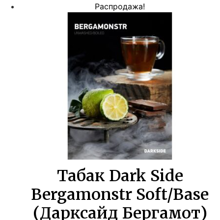
цена
цена:
Распродажа!
составляла
413,00 ₽.
750,00 ₽.
Табак Dark Side
Bergamonstr Soft/Base
(Дарксайд Бергамот)