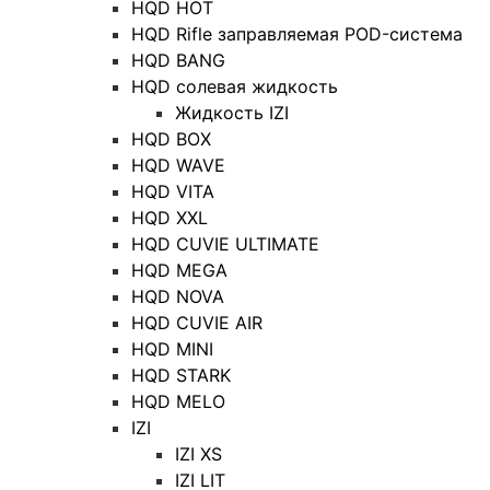
HQD HOT
HQD Rifle заправляемая POD-система
HQD BANG
HQD солевая жидкость
Жидкость IZI
HQD BOX
HQD WAVE
HQD VITA
HQD XXL
HQD CUVIE ULTIMATE
HQD MEGA
HQD NOVA
HQD CUVIE AIR
HQD MINI
HQD STARK
HQD MELO
IZI
IZI XS
IZI LIT