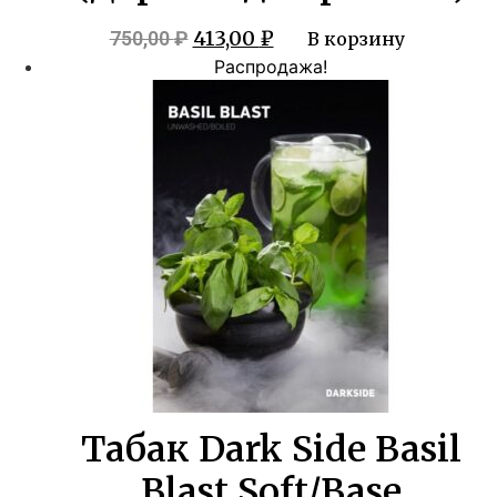
Первоначальная
Текущая
413,00
₽
750,00
₽
В корзину
цена
цена:
Распродажа!
составляла
413,00 ₽.
750,00 ₽.
Табак Dark Side Basil
Blast Soft/Base