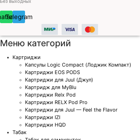
Без выходных
atsapp
Telegram
Меню категорий
Картриджи
Капсулы Logic Compact (Лоджик Компакт)
Картриджи EOS PODS
Картриджи для Juul (Джул)
Картридж для MyBlu
Картриджи Relx Pod
Картриджи RELX Pod Pro
Картриджи для Juul — Feel the Flavor
Картриджи IZI
Картриджи HQD
Табак
Табак для самокруток