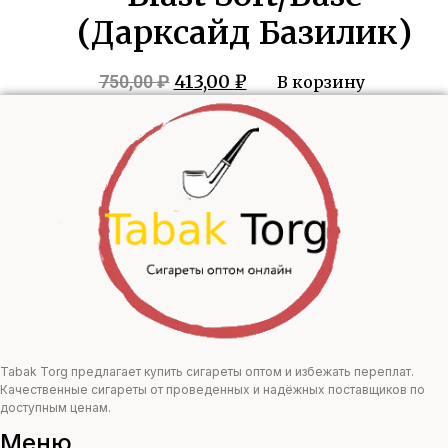
(Дарксайд Базилик)
Первоначальная
Текущая
413,00
₽
750,00
₽
В корзину
цена
цена:
составляла
413,00 ₽.
750,00 ₽.
Tabak Torg предлагает купить сигареты оптом и избежать переплат.
Качественные сигареты от проведенных и надёжных поставщиков по
доступным ценам.
Меню