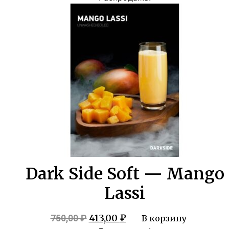
составляла
413,00 ₽.
750,00 ₽.
Dark Side Soft — Mango
Lassi
Первоначальная
Текущая
413,00
₽
750,00
₽
В корзину