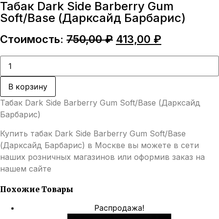
Табак Dark Side Barberry Gum
Soft/Base (Дарксайд Барбарис)
Первоначальная
Текущая
Стоимость:
750,00
₽
413,00
₽
цена
цена:
составляла
413,00 ₽.
Количество
товара
750,00 ₽.
Табак
Dark
В корзину
Side
Barberry
Табак Dark Side Barberry Gum Soft/Base (Дарксайд
Gum
Soft/Base
Барбарис)
(Дарксайд
Барбарис)
Купить табак Dark Side Barberry Gum Soft/Base
(Дарксайд Барбарис) в Москве вы можете в сети
наших розничных магазинов или оформив заказ на
нашем сайте
Похожие Товары
Распродажа!