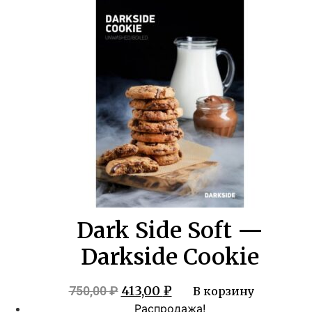
составляла
413,00 ₽.
750,00 ₽.
Dark Side Soft —
Darkside Cookie
Первоначальная
Текущая
413,00
₽
750,00
₽
В корзину
цена
цена:
Распродажа!