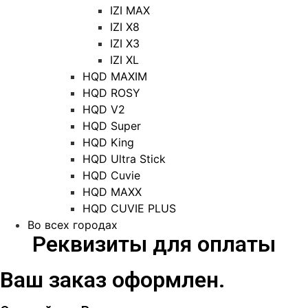
IZI MAX
IZI X8
IZI X3
IZI XL
HQD MAXIM
HQD ROSY
HQD V2
HQD Super
HQD King
HQD Ultra Stick
HQD Cuvie
HQD MAXX
HQD CUVIE PLUS
Во всех городах
Реквизиты для оплаты
Ваш заказ оформлен.