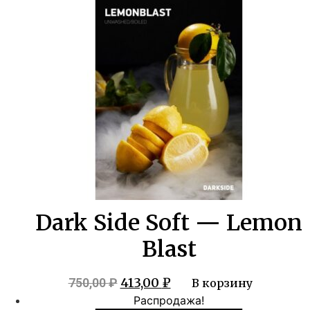
Dark Side Soft — Lemon
Blast
Первоначальная
Текущая
413,00
₽
750,00
₽
В корзину
цена
цена:
Распродажа!