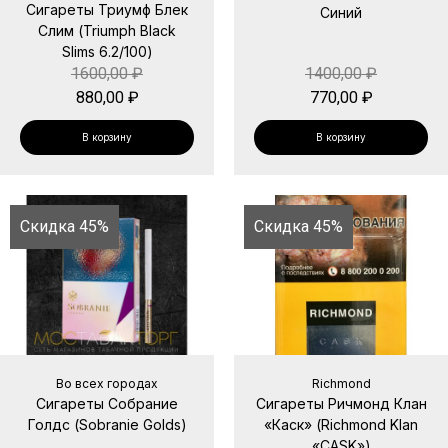
Сигареты Триумф Блек
Синий
Слим (Triumph Black
Slims 6.2/100)
1600,00
₽
1400,00
₽
880,00
₽
770,00
₽
В корзину
В корзину
Скидка 45%
Скидка 45%
Во всех городах
Richmond
Сигареты Собрание
Сигареты Ричмонд Клан
Голдс (Sobranie Golds)
«Каск» (Richmond Klan
«CASK»)