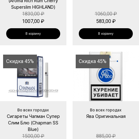
(Aroma Rich Rum Cherry
Superslim HIGHLAND)
1830,00
₽
1060,00
₽
1007,00
₽
583,00
₽
В корзину
В корзину
Скидка 45%
Скидка 45%
Во всех городах
Во всех городах
Сигареты Чапман Супер
Ява Оригинальная
Слим Блю (Chapman SS
Blue)
1500,00
₽
885,00
₽