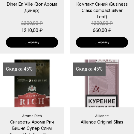
Diner En Ville (Вог Арома
Компакт Синий (Business
Динер)
Class compact Silver
Leaf)
2200,00
₽
1200,00
₽
1210,00
₽
660,00
₽
В корзину
В корзину
Скидка 45%
Скидка 45%
Aroma Rich
Alliance
Сигареты Арома Рич
Alliance Original Slims
Вишня Супер Слим