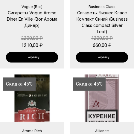
Vogue (Вог)
Business Class
Сигареты Vogue Arome
Сигареты Бизнес Класс
Diner En Ville (Вог Арома
Компакт Синий (Business
Динер)
Class compact Silver
Leaf)
2200,00
₽
1200,00
₽
1210,00
₽
660,00
₽
В корзину
В корзину
Скидка 45%
Скидка 45%
Aroma Rich
Alliance