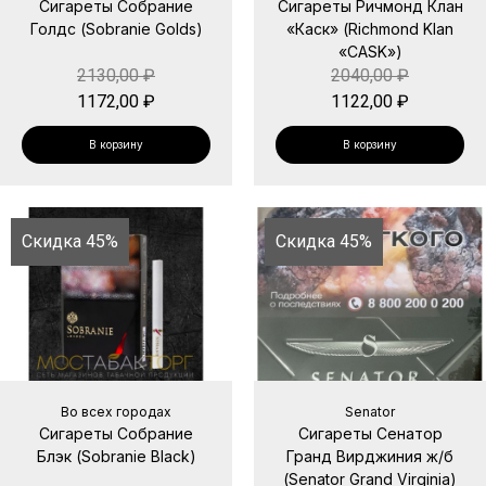
Сигареты Собрание
Сигареты Ричмонд Клан
Голдс (Sobranie Golds)
«Каск» (Richmond Klan
«CASK»)
2130,00
₽
2040,00
₽
1172,00
₽
1122,00
₽
В корзину
В корзину
Скидка 45%
Скидка 45%
Во всех городах
Senator
Сигареты Собрание
Сигареты Сенатор
Блэк (Sobranie Black)
Гранд Вирджиния ж/б
(Senator Grand Virginia)