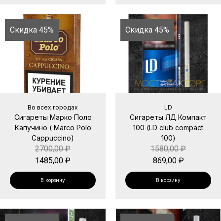
Скидка 45%
Скидка 45%
Во всех городах
LD
Сигареты Марко Поло
Сигареты ЛД Компакт
Капучино ( Marco Polo
100 (LD club compact
Cappuccino)
100)
2700,00
₽
1580,00
₽
1485,00
₽
869,00
₽
В корзину
В корзину