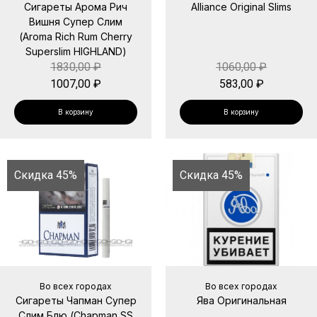
Сигареты Арома Рич
Alliance Original Slims
Вишня Супер Слим
(Aroma Rich Rum Cherry
Superslim HIGHLAND)
1830,00
₽
1060,00
₽
1007,00
₽
583,00
₽
В корзину
В корзину
Скидка 45%
Скидка 45%
Во всех городах
Во всех городах
Сигареты Чапман Супер
Ява Оригинальная
Слим Блю (Chapman SS