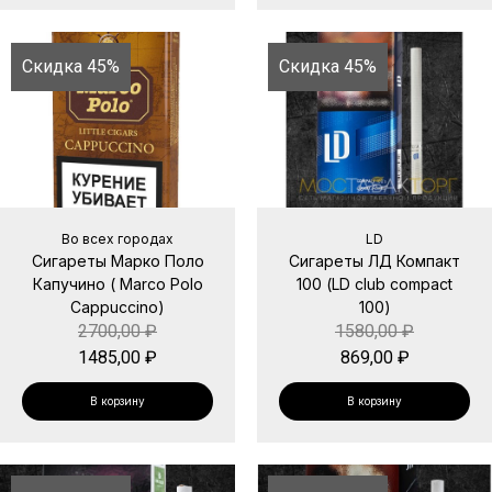
Скидка 45%
Скидка 45%
Во всех городах
LD
Сигареты Марко Поло
Сигареты ЛД Компакт
Капучино ( Marco Polo
100 (LD club compact
Cappuccino)
100)
2700,00
₽
1580,00
₽
1485,00
₽
869,00
₽
В корзину
В корзину