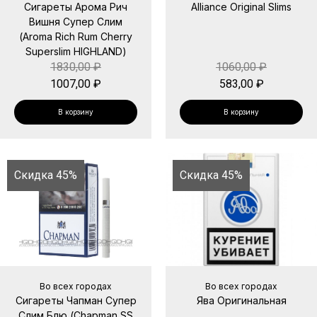
Сигареты Арома Рич
Alliance Original Slims
Вишня Супер Слим
(Aroma Rich Rum Cherry
Superslim HIGHLAND)
1830,00
₽
1060,00
₽
1007,00
₽
583,00
₽
В корзину
В корзину
Скидка 45%
Скидка 45%
Во всех городах
Во всех городах
Сигареты Чапман Супер
Ява Оригинальная
Слим Блю (Chapman SS