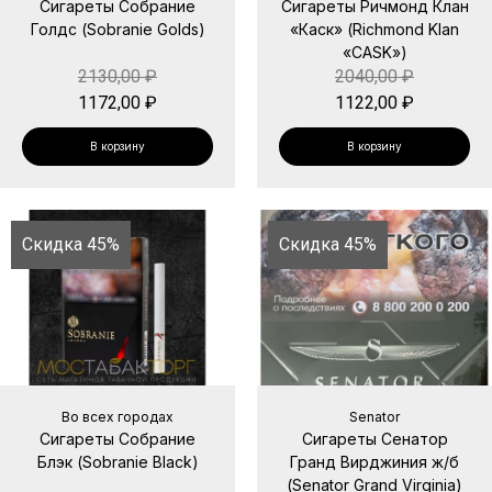
Сигареты Собрание
Сигареты Ричмонд Клан
Голдс (Sobranie Golds)
«Каск» (Richmond Klan
«CASK»)
2130,00
₽
2040,00
₽
1172,00
₽
1122,00
₽
В корзину
В корзину
Скидка 45%
Скидка 45%
Во всех городах
Senator
Сигареты Собрание
Сигареты Сенатор
Блэк (Sobranie Black)
Гранд Вирджиния ж/б
(Senator Grand Virginia)