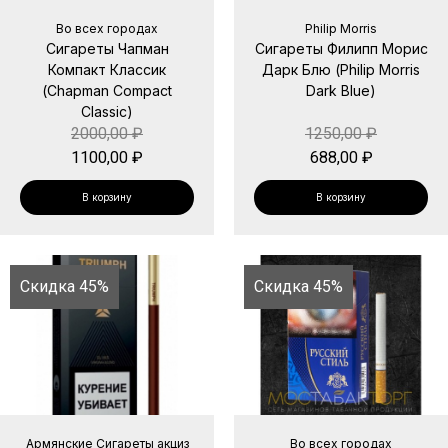
Во всех городах
Philip Morris
Сигареты Чапман
Сигареты Филипп Морис
Компакт Классик
Дарк Блю (Philip Morris
(Chapman Compact
Dark Blue)
Classic)
2000,00
₽
1250,00
₽
1100,00
₽
688,00
₽
В корзину
В корзину
Скидка 45%
Скидка 45%
Армянские Сигареты акциз
Во всех городах