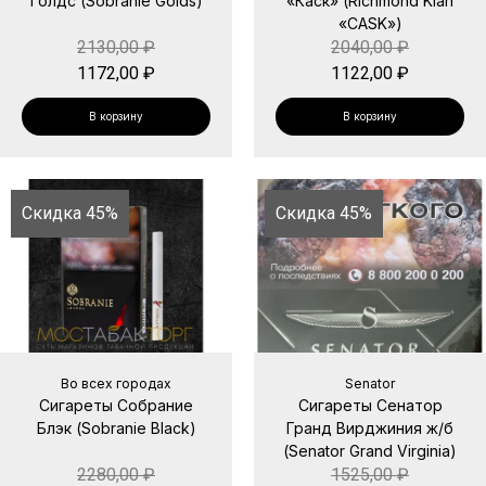
Голдс (Sobranie Golds)
«Каск» (Richmond Klan
«CASK»)
2130,00
₽
2040,00
₽
1172,00
₽
1122,00
₽
В корзину
В корзину
Скидка 45%
Скидка 45%
Во всех городах
Senator
Сигареты Собрание
Сигареты Сенатор
Блэк (Sobranie Black)
Гранд Вирджиния ж/б
(Senator Grand Virginia)
2280,00
₽
1525,00
₽