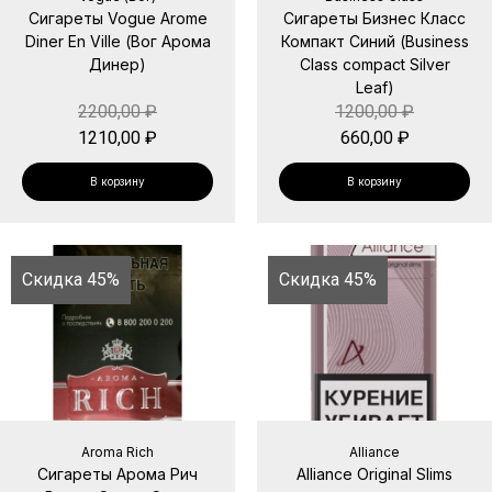
Сигареты Vogue Arome
Сигареты Бизнес Класс
Diner En Ville (Вог Арома
Компакт Синий (Business
Динер)
Class compact Silver
Leaf)
2200,00
₽
1200,00
₽
1210,00
₽
660,00
₽
В корзину
В корзину
Скидка 45%
Скидка 45%
Aroma Rich
Alliance
Сигареты Арома Рич
Alliance Original Slims