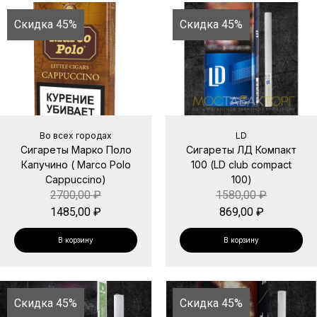
Скидка 45%
Скидка 45%
Во всех городах
LD
Сигареты Марко Поло
Сигареты ЛД Компакт
Капучино ( Marco Polo
100 (LD club compact
Cappuccino)
100)
2700,00
₽
1580,00
₽
1485,00
₽
869,00
₽
В корзину
В корзину
Скидка 45%
Скидка 45%