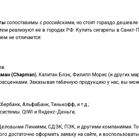
еты
сопоставимы с российскими, но стоят гораздо дешевле 
ем реализуют ее в городах РФ. Купить сигареты в
Санкт-
ем не отличается:
ов.
пман (Chapman
), Капитан Блэк, Филипп Морис (и других м
 расценками. Заказывая табачную продукцию у нас, вы мож
ербанк, АльфаБанк, Тинькофф, и т.д.;
истемы: QIWI и Яндекс-Деньги;
Деловыми Линиями, СДЭК, ПЭК, и другими компаниями. Точк
того достаточно оформить заявку на сайте, и воспользова