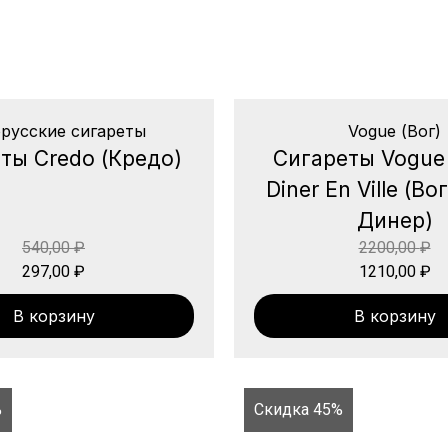
русские сигареты
Vogue (Вог)
ты Credo (Кредо)
Сигареты Vogue
Diner En Ville (В
Динер)
540,00
₽
2200,00
₽
297,00
₽
1210,00
₽
В корзину
В корзину
%
Скидка 45%