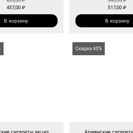
830,00
₽
940,00
₽
457,00
₽
517,00
₽
В корзину
В корзину
%
Скидка 45%
кие сигареты акциз
Армянские сигарет