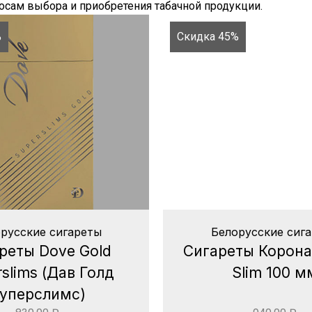
сам выбора и приобретения табачной продукции.
%
Скидка 45%
русские сигареты
Белорусские сиг
реты Dove Gold
Сигареты Корона 
slims (Дав Голд
Slim 100 м
уперслимс)