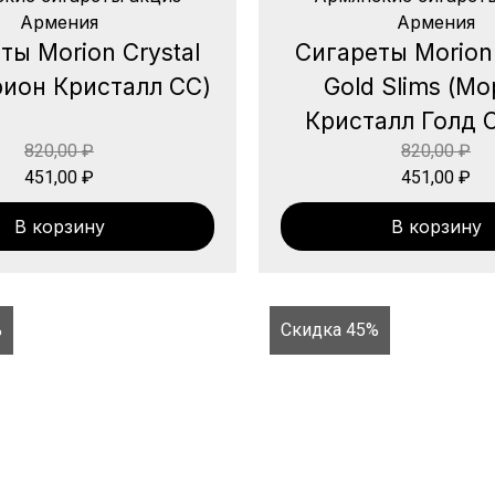
Армения
Армения
ты Morion Crystal
Сигареты Morion 
ион Кристалл СС)
Gold Slims (М
Кристалл Голд 
820,00
₽
820,00
₽
451,00
₽
451,00
₽
В корзину
В корзину
%
Скидка 45%