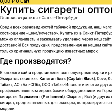
0,00
₽
0
Cart
Купить сигареты опт
Главная страница
»
Санкт-Петербург
Среди всех разновидностей табачной продукции, наш мага
соотношение «цена/качество». Купить их в
Санкт-Петербу
можно оплачивать и заказывать удаленно: через наш сайт
доставкой! Вся продукция, представленная на нашем сайт
только оригинальную продукцию известных марок.
Где производятся?
В каталоге сайта представлены все популярные марки и р
Эмиратов такие как:
Капитан Блэк (Captain Black
), Dove, 
Табак», АО «Бат-СПб», ООО «Табак-Инвест» и многие други
профессиональным европейским оборудованием: из Герман
сигареты
Парламент (Parliament
), Chapman, Rich (и друг
сигарет, предназначенных для экспорта, контролируется 
модели.