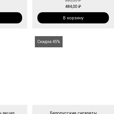
880,00
₽
484,00
₽
В корзину
Скидка 45%
ы акциз
Белорусские сигареты