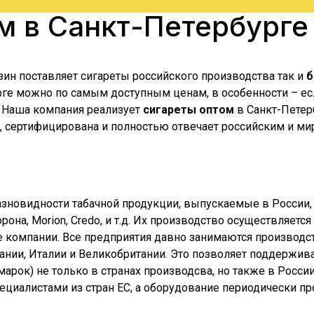
ом в
Санкт-Петербурге
зин поставляет сигареты российского производства так и
б
рге
можно по самым доступным ценам, в особенности – если
. Наша компания реализует
сигареты оптом
в
Санкт-Петер
е, сертифицирована и полностью отвечает российским и ми
азновидности табачной продукции, выпускаемые в России,
Корона, Morion, Credo, и т.д. Их производство осуществляе
е компании. Все предприятия давно занимаются производст
ии, Италии и Великобритании. Это позволяет поддерживат
их марок) не только в странах производсва, но также в Рос
специалистами из стран ЕС, а оборудование периодически 