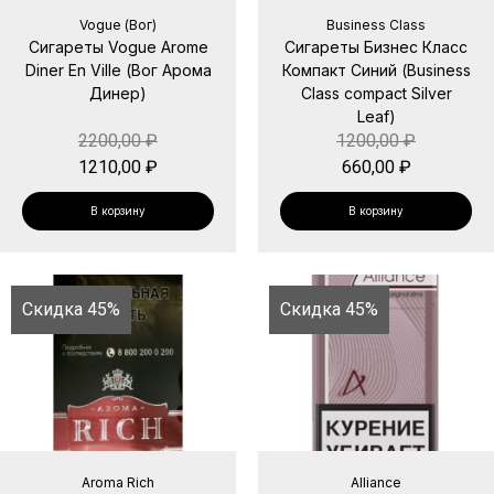
Vogue (Вог)
Business Class
Сигареты Vogue Arome
Сигареты Бизнес Класс
Diner En Ville (Вог Арома
Компакт Синий (Business
Динер)
Class compact Silver
Leaf)
2200,00
₽
1200,00
₽
1210,00
₽
660,00
₽
В корзину
В корзину
Скидка 45%
Скидка 45%
Aroma Rich
Alliance