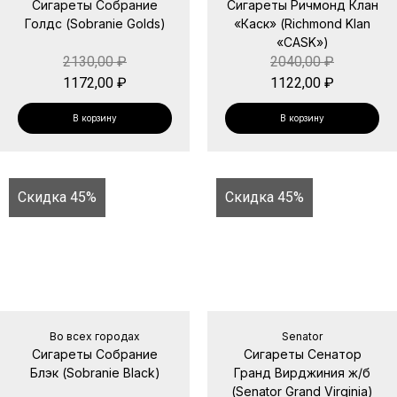
Сигареты Собрание
Сигареты Ричмонд Клан
Голдс (Sobranie Golds)
«Каск» (Richmond Klan
«CASK»)
2130,00
₽
2040,00
₽
1172,00
₽
1122,00
₽
В корзину
В корзину
Скидка 45%
Скидка 45%
Во всех городах
Senator
Сигареты Собрание
Сигареты Сенатор
Блэк (Sobranie Black)
Гранд Вирджиния ж/б
(Senator Grand Virginia)