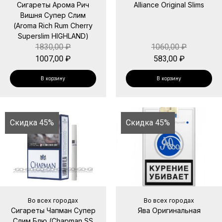
Сигареты Арома Рич
Alliance Original Slims
Вишня Супер Слим
(Aroma Rich Rum Cherry
Superslim HIGHLAND)
1830,00
₽
1060,00
₽
1007,00
₽
583,00
₽
В корзину
В корзину
Скидка 45%
Скидка 45%
Во всех городах
Во всех городах
Сигареты Чапман Супер
Ява Оригинальная
Слим Блю (Chapman SS