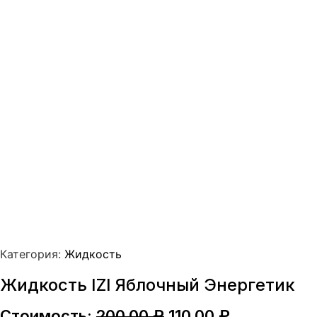
Категория:
Жидкость
Жидкость IZI Яблочный Энергетик
Первоначальная
Текущая
Стоимость:
200,00
₽
110,00
₽