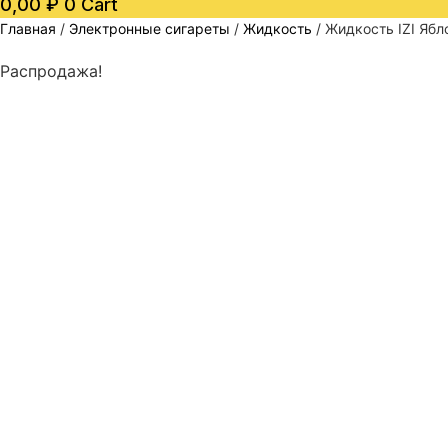
0,00
₽
0
Cart
Главная
/
Электронные сигареты
/
Жидкость
/ Жидкость IZI Яб
Распродажа!