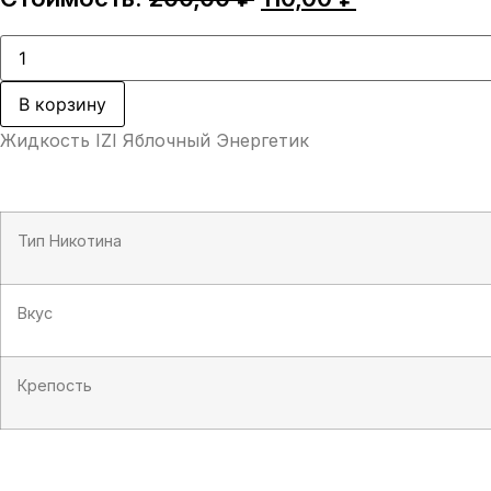
цена
цена:
составляла
110,00 ₽.
Количество
товара
200,00 ₽.
Жидкость
IZI
В корзину
Яблочный
Энергетик
Жидкость IZI Яблочный Энергетик
Тип Никотина
Вкус
Крепость