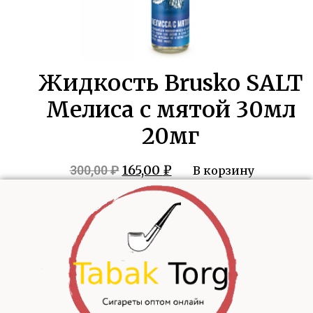
Жидкость Brusko SALT
Мелиса с мятой 30мл
20мг
Первоначальная
Текущая
165,00
₽
300,00
₽
В корзину
цена
цена:
составляла
165,00 ₽.
300,00 ₽.