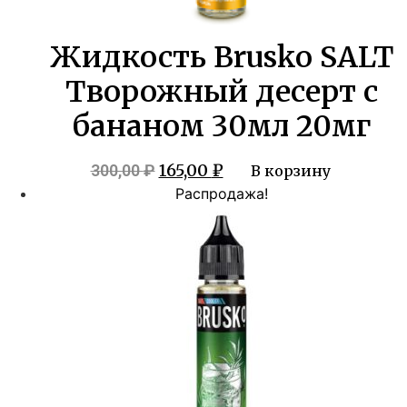
Жидкость Brusko SALT
Творожный десерт с
бананом 30мл 20мг
Первоначальная
Текущая
165,00
₽
300,00
₽
В корзину
цена
цена:
Распродажа!
составляла
165,00 ₽.
300,00 ₽.