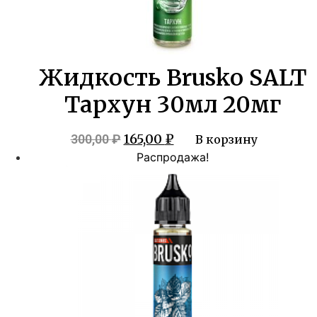
Жидкость Brusko SALT
Тархун 30мл 20мг
Первоначальная
Текущая
165,00
₽
300,00
₽
В корзину
цена
цена:
Распродажа!
составляла
165,00 ₽.
300,00 ₽.