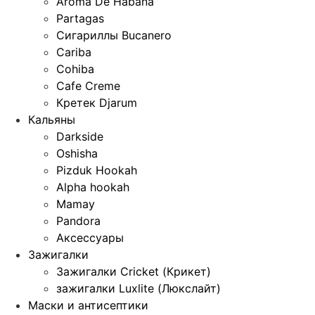
Aroma De Habana
Partagas
Сигариллы Bucanero
Cariba
Cohiba
Cafe Creme
Кретек Djarum
Кальяны
Darkside
Oshisha
Pizduk Hookah
Alpha hookah
Mamay
Pandora
Аксессуары
Зажигалки
Зажигалки Cricket (Крикет)
зажигалки Luxlite (Люкслайт)
Маски и антисептики