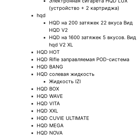
Электронная сигарета HQD LUX
(устройство + 2 картриджа)
hqd
HQD на 200 затяжек 22 вкуса Вид
HQD V2
HQD на 1600 затяжек 5 вкусов. Вид
hqd V2 XL
HQD HOT
HQD Rifle заправляемая POD-система
HQD BANG
HQD солевая жидкость
Жидкость IZI
HQD BOX
HQD WAVE
HQD VITA
HQD XXL
HQD CUVIE ULTIMATE
HQD MEGA
HQD NOVA