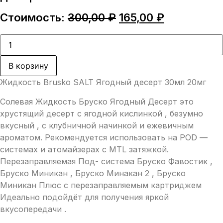
Первоначальная
Текущая
Стоимость:
300,00
₽
165,00
₽
цена
цена:
составляла
165,00 ₽.
Количество
товара
300,00 ₽.
Жидкость
Brusko
В корзину
SALT
Ягодный
Жидкость Brusko SALT Ягодный десерт 30мл 20мг
десерт
30мл
Солевая Жидкость Бруско Ягодный Десерт это
20мг
хрустящий десерт с ягодной кислинкой , безумно
вкусный , с клубничной начинкой и ежевичным
ароматом. Рекомендуется использовать на POD —
системах и атомайзерах с MTL затяжкой.
Перезаправляемая Под- система Бруско Фавостик ,
Бруско Миникан , Бруско Минакан 2 , Бруско
Миникан Плюс с перезаправляемым картриджем
Идеально подойдёт для получения яркой
вкусопередачи .