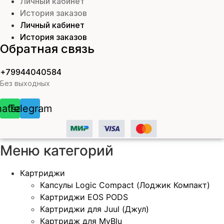
Личный кабинет
История заказов
Личный кабинет
История заказов
Обратная связь
+79944040584
Без выходных
atsapp
Telegram
Меню категорий
Картриджи
Капсулы Logic Compact (Лоджик Компакт)
Картриджи EOS PODS
Картриджи для Juul (Джул)
Картридж для MyBlu