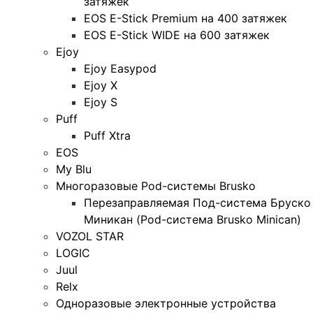
затяжек
EOS E-Stick Premium на 400 затяжек
EOS E-Stick WIDE на 600 затяжек
Ejoy
Ejoy Easypod
Ejoy X
Ejoy S
Puff
Puff Xtra
EOS
My Blu
Многоразовые Pod-системы Brusko
Перезаправляемая Под-система Бруско
Миникан (Pod-система Brusko Minican)
VOZOL STAR
LOGIC
Juul
Relx
Одноразовые электронные устройства