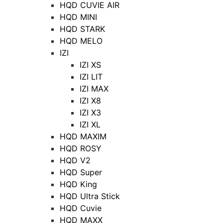
HQD CUVIE AIR
HQD MINI
HQD STARK
HQD MELO
IZI
IZI XS
IZI LIT
IZI MAX
IZI X8
IZI X3
IZI XL
HQD MAXIM
HQD ROSY
HQD V2
HQD Super
HQD King
HQD Ultra Stick
HQD Cuvie
HQD MAXX