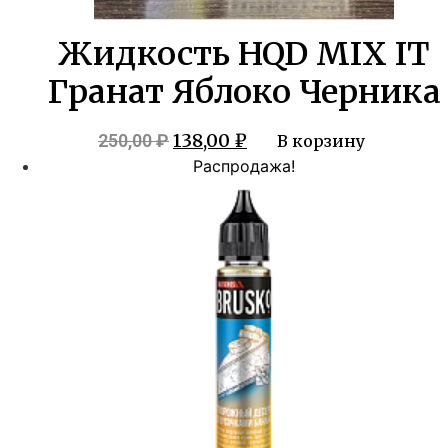
Жидкость HQD MIX IT
Гранат Яблоко Черника
Первоначальная
Текущая
138,00
₽
250,00
₽
В корзину
цена
цена:
Распродажа!
составляла
138,00 ₽.
250,00 ₽.