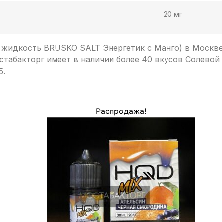
20 мг
 жидкость BRUSKO SALT Энергетик с Манго) в Москве
стабакторг имеет в наличии более 40 вкусов Солевой
5.
Распродажа!