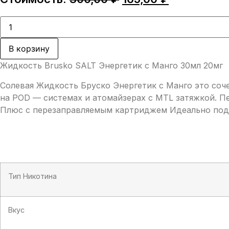
цена
цена:
составляла
165,00 ₽.
Количество
товара
300,00 ₽.
Жидкость
Brusko
В корзину
SALT
Энергетик
Жидкость Brusko SALT Энергетик с Манго 30мл 20мг
с
Манго
Солевая Жидкость Бруско Энергетик с Манго это соч
30мл
20мг
на POD — системах и атомайзерах с MTL затяжкой. П
Плюс с перезаправляемым картриджем Идеально подо
Тип Никотина
Вкус