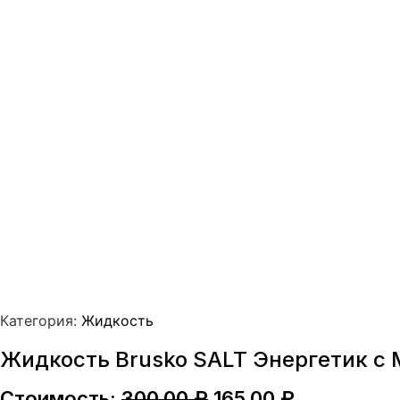
Категория:
Жидкость
Жидкость Brusko SALT Энергетик с 
Первоначальная
Текущая
Стоимость:
300,00
₽
165,00
₽