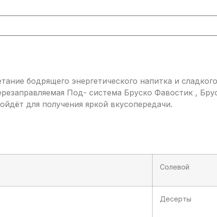
етание бодрящего энергетического напитка и сладког
ерезаправляемая Под- система Бруско Фавостик , Бру
йдёт для получения яркой вкусопередачи.
Солевой
Десерты