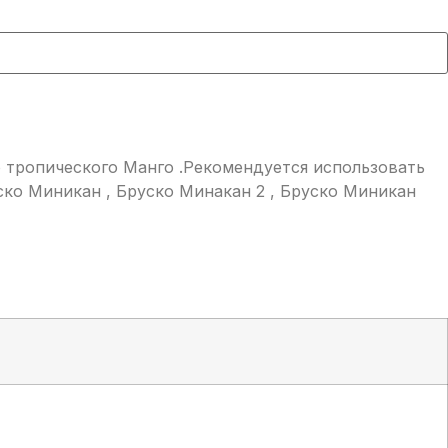
о тропического Манго .Рекомендуется использовать
ско Миникан , Бруско Минакан 2 , Бруско Миникан