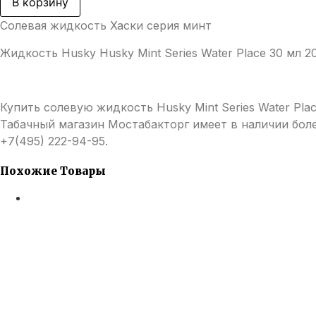
В корзину
Mint
Series
Солевая жидкость Хаски серия минт
Water
Place
Жидкость Husky Husky Mint Series Water Place 30 мл 2
(Арбуз
с
мятой)
30
мл
Купить солевую жидкость Husky Mint Series Water Pl
20мг
Табачный магазин Мостабакторг имеет в наличии бол
+7(495) 222-94-95.
Похожие Товары