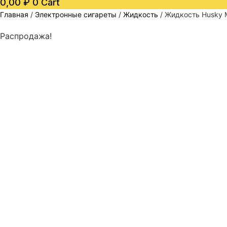
0,00
₽
0
Cart
Главная
/
Электронные сигареты
/
Жидкость
/ Жидкость Husky M
Распродажа!