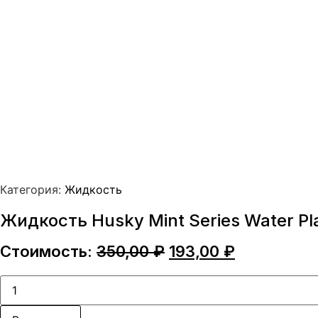
Категория:
Жидкость
Жидкость Husky Mint Series Water Pl
Первоначальная
Текущая
Стоимость:
350,00
₽
193,00
₽
цена
цена:
составляла
193,00 ₽.
Количество
товара
350,00 ₽.
Жидкость
Husky