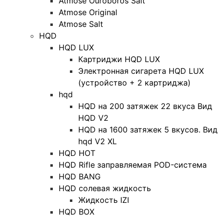
Atmose Ouroboros Salt
Atmose Original
Atmose Salt
HQD
HQD LUX
Картриджи HQD LUX
Электронная сигарета HQD LUX
(устройство + 2 картриджа)
hqd
HQD на 200 затяжек 22 вкуса Вид
HQD V2
HQD на 1600 затяжек 5 вкусов. Вид
hqd V2 XL
HQD HOT
HQD Rifle заправляемая POD-система
HQD BANG
HQD солевая жидкость
Жидкость IZI
HQD BOX