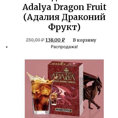
Adalya Dragon Fruit
(Адалия Драконий
Фрукт)
Первоначальная
Текущая
138,00
₽
250,00
₽
В корзину
цена
цена:
Распродажа!
составляла
138,00 ₽.
250,00 ₽.