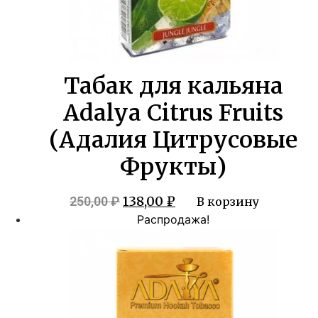
Табак для кальяна
Adalya Citrus Fruits
(Адалия Цитрусовые
Фрукты)
Первоначальная
Текущая
138,00
₽
250,00
₽
В корзину
цена
цена:
Распродажа!
составляла
138,00 ₽.
250,00 ₽.