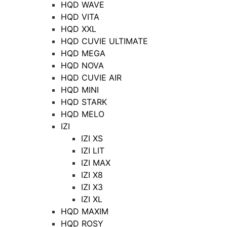
HQD WAVE
HQD VITA
HQD XXL
HQD CUVIE ULTIMATE
HQD MEGA
HQD NOVA
HQD CUVIE AIR
HQD MINI
HQD STARK
HQD MELO
IZI
IZI XS
IZI LIT
IZI MAX
IZI X8
IZI X3
IZI XL
HQD MAXIM
HQD ROSY