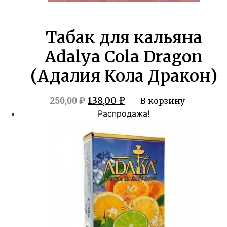
Табак для кальяна
Adalya Cola Dragon
(Адалия Кола Дракон)
Первоначальная
Текущая
138,00
₽
250,00
₽
В корзину
цена
цена:
Распродажа!
составляла
138,00 ₽.
250,00 ₽.