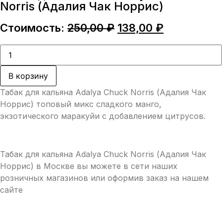
Norris (Адалия Чак Норрис)
Первоначальная
Текущая
Стоимость:
250,00
₽
138,00
₽
цена
цена:
составляла
138,00 ₽.
Количество
товара
250,00 ₽.
Табак
для
В корзину
кальяна
Adalya
Табак для кальяна Adalya Chuck Norris (Адалия Чак
Chuck
Norris
Норрис) топовый микс сладкого манго,
(Адалия
экзотического маракуйи с добавлением цитрусов.
Чак
Норрис)
Табак для кальяна Adalya Chuck Norris (Адалия Чак
Норрис) в Москве вы можете в сети наших
розничных магазинов или оформив заказ на нашем
сайте