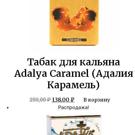
Табак для кальяна
Adalya Caramel (Адалия
Карамель)
Первоначальная
Текущая
138,00
₽
250,00
₽
В корзину
цена
цена:
Распродажа!
составляла
138,00 ₽.
250,00 ₽.