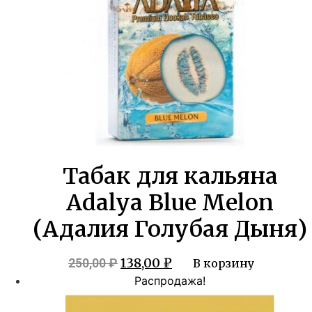
Табак для кальяна
Adalya Blue Melon
(Адалия Голубая Дыня)
Первоначальная
Текущая
138,00
₽
250,00
₽
В корзину
цена
цена:
Распродажа!
составляла
138,00 ₽.