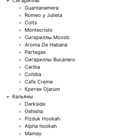
Сигариллы
Guantanamera
Romeo y Julieta
Colts
Montecristo
Сигариллы Moods
Aroma De Habana
Partagas
Сигариллы Bucanero
Cariba
Cohiba
Cafe Creme
Кретек Djarum
Кальяны
Darkside
Oshisha
Pizduk Hookah
Alpha hookah
Mamay