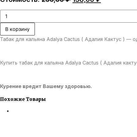
цена
цена:
составляла
138,00 ₽.
Количество
товара
250,00 ₽.
Табак
для
В корзину
кальяна
Adalya
Табак для кальяна Adalya Cactus ( Адалия Кактус ) —
Cactus
(
Адалия
Кактус
)
Купить табак для кальяна Adalya Cactus ( Адалия как
Курение вредит Вашему здоровью.
Похожие Товары