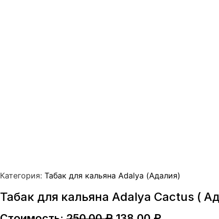
Категория:
Табак для кальяна Adalya (Адалия)
Табак для кальяна Adalya Cactus ( А
Первоначальная
Текущая
Стоимость:
250,00
₽
138,00
₽