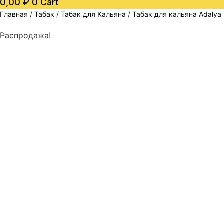
0,00
₽
0
Cart
Главная
/
Табак
/
Табак для Кальяна
/
Табак для кальяна Adalya
Распродажа!