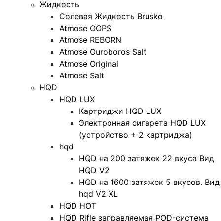
Жидкость
Солевая Жидкость Brusko
Atmose OOPS
Atmose REBORN
Atmose Ouroboros Salt
Atmose Original
Atmose Salt
HQD
HQD LUX
Картриджи HQD LUX
Электронная сигарета HQD LUX
(устройство + 2 картриджа)
hqd
HQD на 200 затяжек 22 вкуса Вид
HQD V2
HQD на 1600 затяжек 5 вкусов. Вид
hqd V2 XL
HQD HOT
HQD Rifle заправляемая POD-система