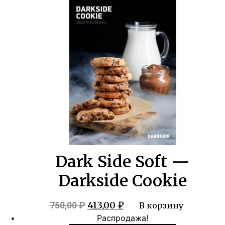
Dark Side Soft —
Darkside Cookie
Первоначальная
Текущая
413,00
₽
750,00
₽
В корзину
цена
цена:
Распродажа!