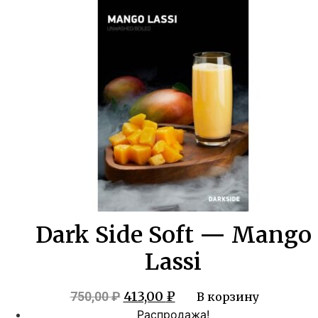
составляла
413,00 ₽.
750,00 ₽.
Dark Side Soft — Mango
Lassi
Первоначальная
Текущая
413,00
₽
750,00
₽
В корзину
цена
цена:
Распродажа!