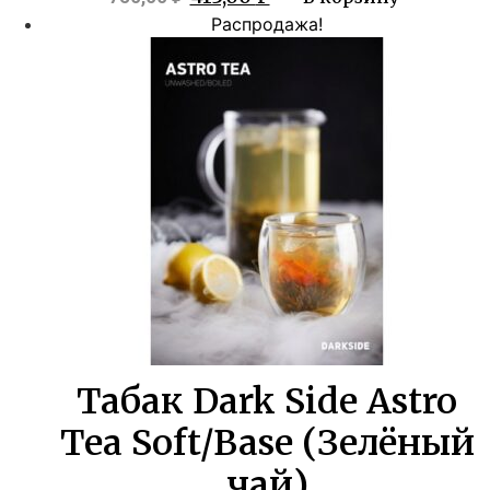
цена
цена:
Распродажа!
составляла
413,00 ₽.
750,00 ₽.
Табак Dark Side Astro
Tea Soft/Base (Зелёный
чай)