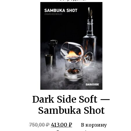
составляла
413,00 ₽.
750,00 ₽.
Dark Side Soft —
Sambuka Shot
Первоначальная
Текущая
413,00
₽
750,00
₽
В корзину