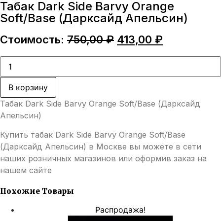
Табак Dark Side Barvy Orange
Soft/Base (Дарксайд Апельсин)
Первоначальная
Текущая
Стоимость:
750,00
₽
413,00
₽
цена
цена:
составляла
413,00 ₽.
Количество
товара
750,00 ₽.
Табак
Dark
В корзину
Side
Barvy
Табак Dark Side Barvy Orange Soft/Base (Дарксайд
Orange
Soft/Base
Апельсин)
(Дарксайд
Апельсин)
Купить табак Dark Side Barvy Orange Soft/Base
(Дарксайд Апельсин) в Москве вы можете в сети
наших розничных магазинов или оформив заказ на
нашем сайте
Похожие Товары
Распродажа!