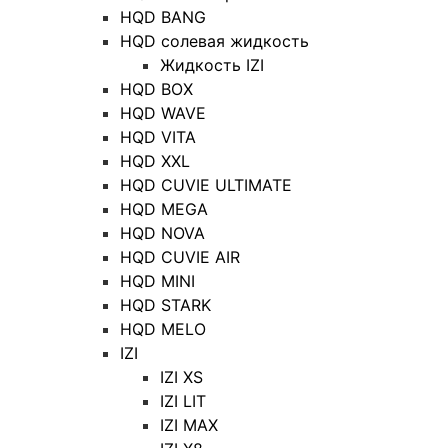
HQD BANG
HQD солевая жидкость
Жидкость IZI
HQD BOX
HQD WAVE
HQD VITA
HQD XXL
HQD CUVIE ULTIMATE
HQD MEGA
HQD NOVA
HQD CUVIE AIR
HQD MINI
HQD STARK
HQD MELO
IZI
IZI XS
IZI LIT
IZI MAX