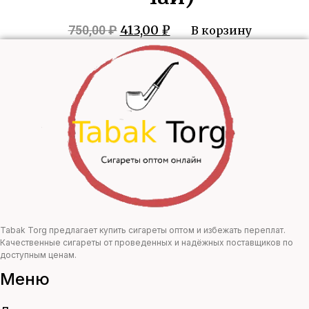
Первоначальная
Текущая
413,00
₽
750,00
₽
В корзину
цена
цена:
составляла
413,00 ₽.
750,00 ₽.
Tabak Torg предлагает купить сигареты оптом и избежать переплат.
Качественные сигареты от проведенных и надёжных поставщиков по
доступным ценам.
Меню