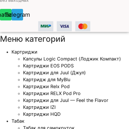
Без выходных
atsapp
Telegram
Меню категорий
Картриджи
Капсулы Logic Compact (Лоджик Компакт)
Картриджи EOS PODS
Картриджи для Juul (Джул)
Картридж для MyBlu
Картриджи Relx Pod
Картриджи RELX Pod Pro
Картриджи для Juul — Feel the Flavor
Картриджи IZI
Картриджи HQD
Табак
Табак для самокруток