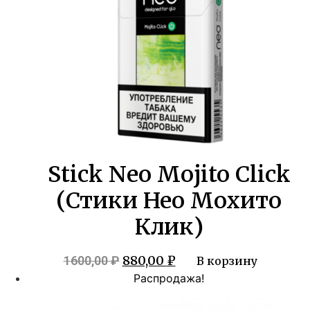
Stick Neo Mojito Click
(Стики Нео Мохито
Клик)
Первоначальная
Текущая
880,00
₽
1600,00
₽
В корзину
цена
цена:
Распродажа!
составляла
880,00 ₽.