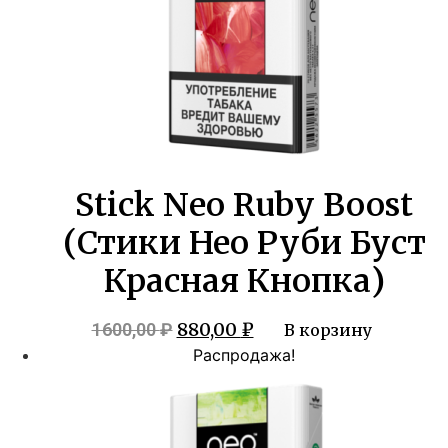
Stick Neo Ruby Boost
(Стики Нео Руби Буст
Красная Кнопка)
Первоначальная
Текущая
880,00
₽
1600,00
₽
В корзину
цена
цена:
Распродажа!
составляла
880,00 ₽.
1600,00 ₽.