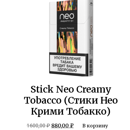
1600,00 ₽.
Stick Neo Creamy
Tobacco (Стики Нео
Крими Тобакко)
Первоначальная
Текущая
880,00
₽
1600,00
₽
В корзину