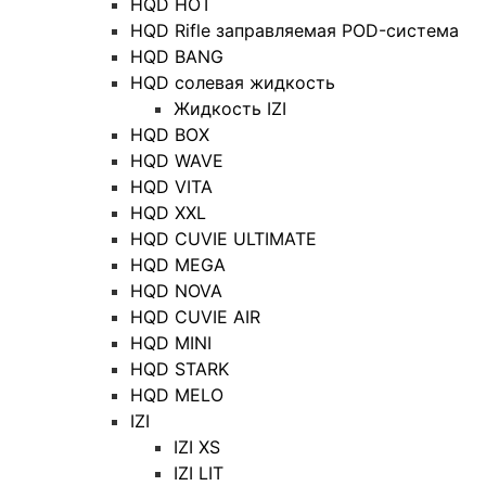
HQD HOT
HQD Rifle заправляемая POD-система
HQD BANG
HQD солевая жидкость
Жидкость IZI
HQD BOX
HQD WAVE
HQD VITA
HQD XXL
HQD CUVIE ULTIMATE
HQD MEGA
HQD NOVA
HQD CUVIE AIR
HQD MINI
HQD STARK
HQD MELO
IZI
IZI XS
IZI LIT