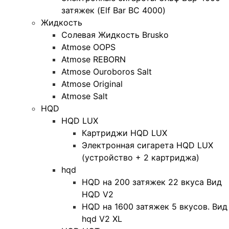
затяжек (Elf Bar BC 4000)
Жидкость
Солевая Жидкость Brusko
Atmose OOPS
Atmose REBORN
Atmose Ouroboros Salt
Atmose Original
Atmose Salt
HQD
HQD LUX
Картриджи HQD LUX
Электронная сигарета HQD LUX
(устройство + 2 картриджа)
hqd
HQD на 200 затяжек 22 вкуса Вид
HQD V2
HQD на 1600 затяжек 5 вкусов. Вид
hqd V2 XL