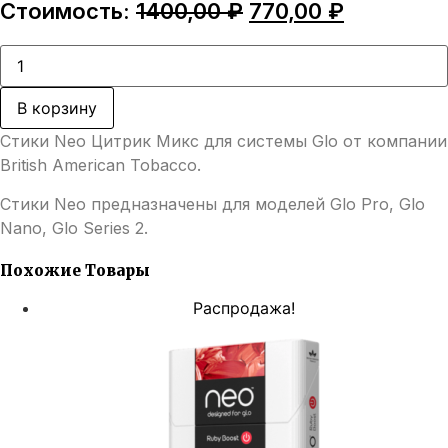
Первоначальная
Текущая
Стоимость:
1400,00
₽
770,00
₽
цена
цена:
составляла
770,00 ₽.
Количество
товара
1400,00 ₽.
Стики
Neo
В корзину
Цитрик
Микс
Стики Neo Цитрик Микс для системы Glo от компании
British American Tobacco.
Стики Neo предназначены для моделей Glo Pro, Glo
Nano, Glo Series 2.
Похожие Товары
Распродажа!