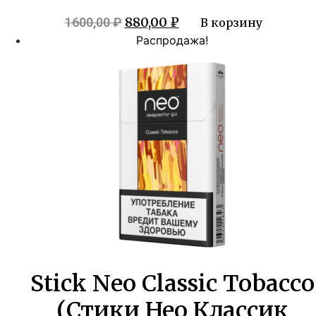
Первоначальная
Текущая
880,00
₽
1600,00
₽
В корзину
цена
цена:
Распродажа!
составляла
880,00 ₽.
1600,00 ₽.
Stick Neo Classic Tobacco
(Стики Нео Классик