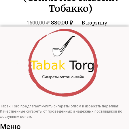
Тобакко)
Первоначальная
Текущая
880,00
₽
1600,00
₽
В корзину
цена
цена:
составляла
880,00 ₽.
1600,00 ₽.
Tabak Torg предлагает купить сигареты оптом и избежать переплат.
Качественные сигареты от проведенных и надёжных поставщиков по
доступным ценам.
Меню