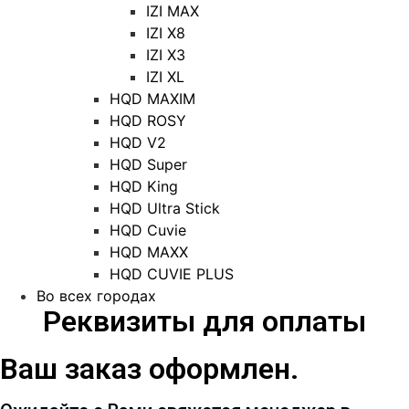
IZI MAX
IZI X8
IZI X3
IZI XL
HQD MAXIM
HQD ROSY
HQD V2
HQD Super
HQD King
HQD Ultra Stick
HQD Cuvie
HQD MAXX
HQD CUVIE PLUS
Во всех городах
Реквизиты для оплаты
Ваш заказ оформлен.