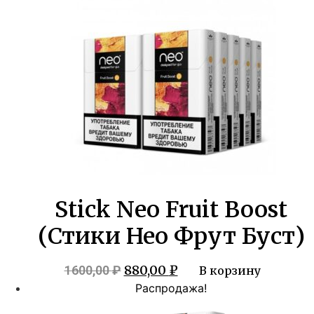
1600,00 ₽.
Stick Neo Fruit Boost
(Стики Нео Фрут Буст)
Первоначальная
Текущая
880,00
₽
1600,00
₽
В корзину
цена
цена:
Распродажа!
составляла
880,00 ₽.