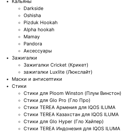
Кальяны
Darkside
Oshisha
Pizduk Hookah
Alpha hookah
Mamay
Pandora
Аксессуары
Зажигалки
Зажигалки Cricket (Крикет)
зажигалки Luxlite (Люкслайт)
Маски и антисептики
Стики
Стики для Ploom Winston (Плум Винстон)
Стики для Glo Pro (Гло Про)
Стики TEREA Армения для IQOS ILUMA
Стики TEREA Казахстан для IQOS ILUMA
Стики для Glo Hyper (Гло Хайпер)
Стики TEREA Индонезия для IQOS ILUMA