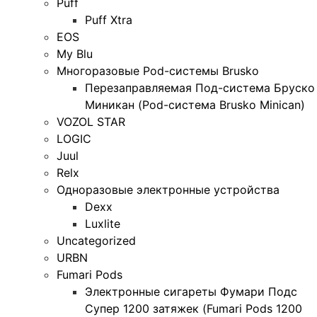
Puff
Puff Xtra
EOS
My Blu
Многоразовые Pod-системы Brusko
Перезаправляемая Под-система Бруско
Миникан (Pod-система Brusko Minican)
VOZOL STAR
LOGIC
Juul
Relx
Одноразовые электронные устройства
Dexx
Luxlite
Uncategorized
URBN
Fumari Pods
Электронные сигареты Фумари Подс
Супер 1200 затяжек (Fumari Pods 1200