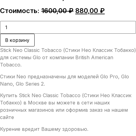
Первоначальная
Текущая
Стоимость:
1600,00
₽
880,00
₽
цена
цена:
составляла
880,00 ₽.
Количество
товара
1600,00 ₽.
Stick
Neo
В корзину
Classic
Tobacco
Stick Neo Classic Tobacco (Стики Нео Классик Тобакко)
(Стики
Нео
для системы Glo от компании British American
Классик
Tobacco.
Тобакко)
Стики Neo предназначены для моделей Glo Pro, Glo
Nano, Glo Series 2.
Купить Stick Neo Classic Tobacco (Стики Нео Классик
Тобакко) в Москве вы можете в сети наших
розничных магазинов или оформив заказ на нашем
сайте
Курение вредит Вашему здоровью.