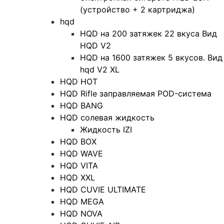
(устройство + 2 картриджа)
hqd
HQD на 200 затяжек 22 вкуса Вид
HQD V2
HQD на 1600 затяжек 5 вкусов. Вид
hqd V2 XL
HQD HOT
HQD Rifle заправляемая POD-система
HQD BANG
HQD солевая жидкость
Жидкость IZI
HQD BOX
HQD WAVE
HQD VITA
HQD XXL
HQD CUVIE ULTIMATE
HQD MEGA
HQD NOVA