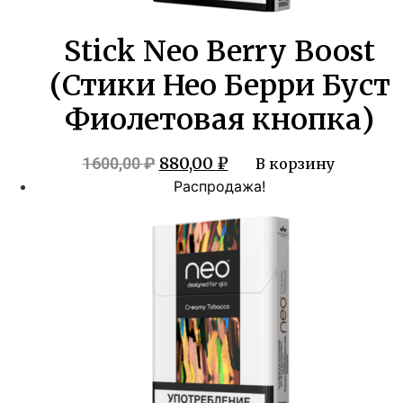
Stick Neo Berry Boost
(Стики Нео Берри Буст
Фиолетовая кнопка)
Первоначальная
Текущая
880,00
₽
1600,00
₽
В корзину
цена
цена:
Распродажа!
составляла
880,00 ₽.
1600,00 ₽.