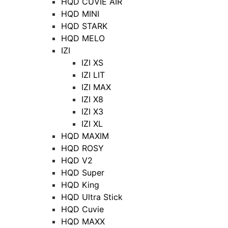
HQD CUVIE AIR
HQD MINI
HQD STARK
HQD MELO
IZI
IZI XS
IZI LIT
IZI MAX
IZI X8
IZI X3
IZI XL
HQD MAXIM
HQD ROSY
HQD V2
HQD Super
HQD King
HQD Ultra Stick
HQD Cuvie
HQD MAXX