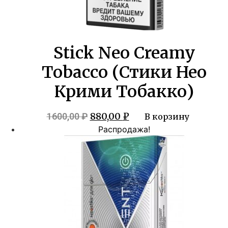
Stick Neo Creamy
Tobacco (Стики Нео
Крими Тобакко)
Первоначальная
Текущая
880,00
₽
1600,00
₽
В корзину
цена
цена:
Распродажа!
составляла
880,00 ₽.
1600,00 ₽.