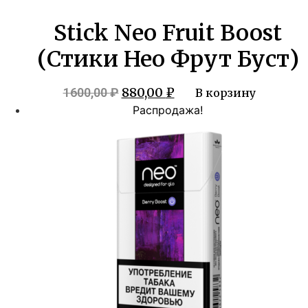
Stick Neo Fruit Boost
(Стики Нео Фрут Буст)
Первоначальная
Текущая
880,00
₽
1600,00
₽
В корзину
цена
цена:
Распродажа!
составляла
880,00 ₽.
1600,00 ₽.