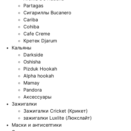
Partagas
Сигариллы Bucanero
Cariba
Cohiba
Cafe Creme
Кретек Djarum
Кальяны
Darkside
Oshisha
Pizduk Hookah
Alpha hookah
Mamay
Pandora
Аксессуары
Зажигалки
Зажигалки Cricket (Крикет)
зажигалки Luxlite (Люкслайт)
Маски и антисептики