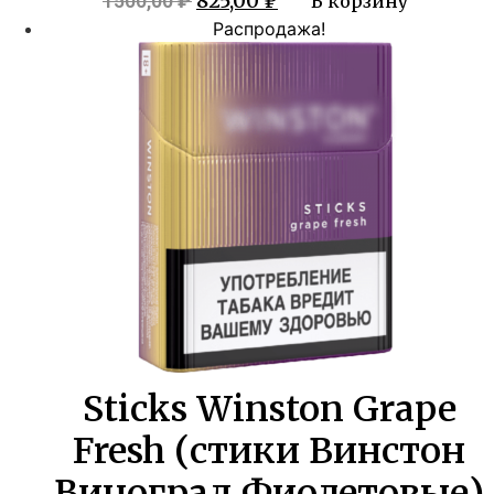
825,00
₽
1500,00
₽
В корзину
цена
цена:
Распродажа!
составляла
825,00 ₽.
1500,00 ₽.
Sticks Winston Grape
Fresh (стики Винстон
Виноград Фиолетовые)