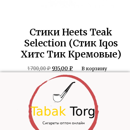
Стики Heets Teak
Selection (Стик Iqos
Хитс Тик Кремовые)
Первоначальная
Текущая
935,00
₽
1700,00
₽
В корзину
цена
цена:
составляла
935,00 ₽.
1700,00 ₽.