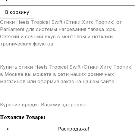
товара
1700,00 ₽.
Стики
Heets
В корзину
Tropical
Swift
Стики Heets Tropical Swift (Стики Хитс Тропик) от
(Стики
Хитс
Parliament для системы нагревания табака Iqos.
Тропик)
Свежий и сочный вкус с ментолом и нотками
тропических фруктов.
Купить стики Heets Tropical Swift (Стики Хитс Тропик)
в Москве вы можете в сети наших розничных
магазинов или оформив заказ на нашем сайте
Курение вредит Вашему здоровью.
Похожие Товары
Распродажа!