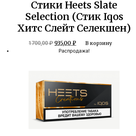
Стики Heets Slate
Selection (Стик Iqos
Хитс Слейт Селекшен)
Первоначальная
Текущая
935,00
₽
1700,00
₽
В корзину
цена
цена:
Распродажа!
составляла
935,00 ₽.
1700,00 ₽.