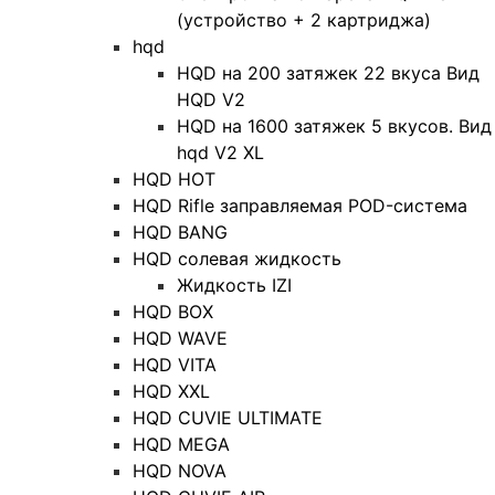
(устройство + 2 картриджа)
hqd
HQD на 200 затяжек 22 вкуса Вид
HQD V2
HQD на 1600 затяжек 5 вкусов. Вид
hqd V2 XL
HQD HOT
HQD Rifle заправляемая POD-система
HQD BANG
HQD солевая жидкость
Жидкость IZI
HQD BOX
HQD WAVE
HQD VITA
HQD XXL
HQD CUVIE ULTIMATE
HQD MEGA
HQD NOVA