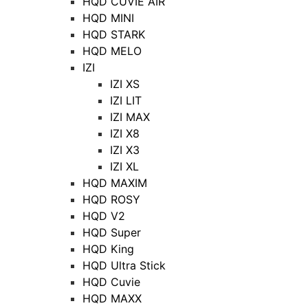
HQD CUVIE AIR
HQD MINI
HQD STARK
HQD MELO
IZI
IZI XS
IZI LIT
IZI MAX
IZI X8
IZI X3
IZI XL
HQD MAXIM
HQD ROSY
HQD V2
HQD Super
HQD King
HQD Ultra Stick
HQD Cuvie
HQD MAXX