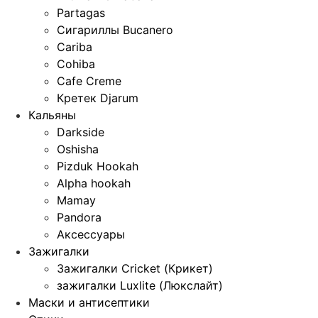
Partagas
Сигариллы Bucanero
Cariba
Cohiba
Cafe Creme
Кретек Djarum
Кальяны
Darkside
Oshisha
Pizduk Hookah
Alpha hookah
Mamay
Pandora
Аксессуары
Зажигалки
Зажигалки Cricket (Крикет)
зажигалки Luxlite (Люкслайт)
Маски и антисептики