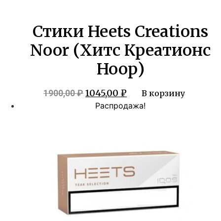
Стики Heets Creations
Noor (Хитс Креатионс
Ноор)
Первоначальная
Текущая
1045,00
₽
1900,00
₽
В корзину
цена
цена:
Распродажа!
составляла
1045,00 ₽.
1900,00 ₽.