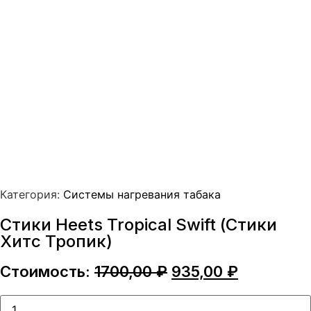
Категория:
Системы нагревания табака
Стики Heets Tropical Swift (Стики
Хитс Тропик)
Первоначальная
Текущая
Стоимость:
1700,00
₽
935,00
₽
цена
цена:
составляла
935,00 ₽.
Количество