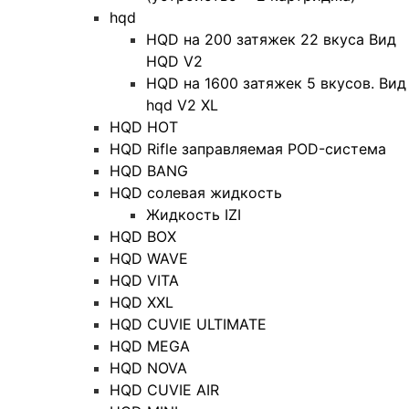
hqd
HQD на 200 затяжек 22 вкуса Вид
HQD V2
HQD на 1600 затяжек 5 вкусов. Вид
hqd V2 XL
HQD HOT
HQD Rifle заправляемая POD-система
HQD BANG
HQD солевая жидкость
Жидкость IZI
HQD BOX
HQD WAVE
HQD VITA
HQD XXL
HQD CUVIE ULTIMATE
HQD MEGA
HQD NOVA
HQD CUVIE AIR