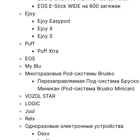
EOS E-Stick WIDE на 600 затяжек
Ejoy
Ejoy Easypod
Ejoy X
Ejoy S
Puff
Puff Xtra
EOS
My Blu
Многоразовые Pod-системы Brusko
Перезаправляемая Под-система Бруско
Миникан (Pod-система Brusko Minican)
VOZOL STAR
LOGIC
Juul
Relx
Одноразовые электронные устройства
Dexx