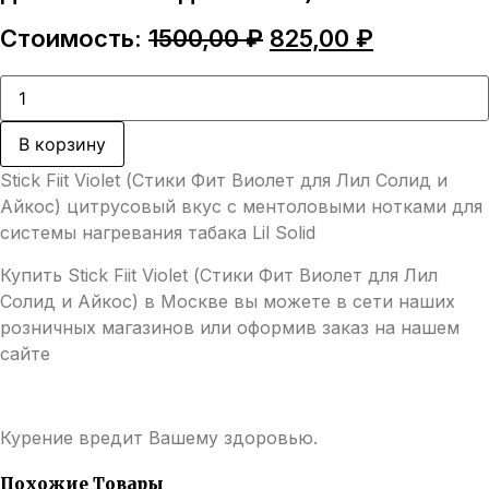
Первоначальная
Текущая
Стоимость:
1500,00
₽
825,00
₽
цена
цена:
составляла
825,00 ₽.
Количество
товара
1500,00 ₽.
Stick
Fiit
В корзину
Violet
(Стики
Stick Fiit Violet (Стики Фит Виолет для Лил Солид и
Фит
Виолет
Айкос) цитрусовый вкус с ментоловыми нотками для
для
системы нагревания табака Lil Solid
Лил
Солид
Купить Stick Fiit Violet (Стики Фит Виолет для Лил
и
Айкос)
Солид и Айкос) в Москве вы можете в сети наших
розничных магазинов или оформив заказ на нашем
сайте
Курение вредит Вашему здоровью.
Похожие Товары