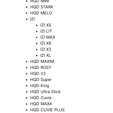
HQD MINI
HQD STARK
HQD MELO
IZI
IZI XS
IZI LIT
IZI MAX
IZI X8
IZI X3
IZI XL
HQD MAXIM
HQD ROSY
HQD V2
HQD Super
HQD King
HQD Ultra Stick
HQD Cuvie
HQD MAXX
HQD CUVIE PLUS