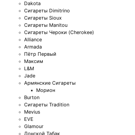
Dakota
Сигареты Dimitrino
Сигареты Sioux
Сигареты Manitou
Сигареты Чероки (Cherokee)
Alliance
Armada
Пётр Первый
Максим
L&M
Jade
Армянские Сигареты
Морион
Burton
Сигареты Tradition
Mevius
EVE
Glamour
Донской Табак