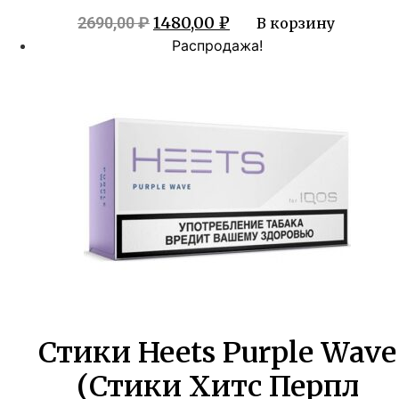
Первоначальная
Текущая
1480,00
₽
2690,00
₽
В корзину
цена
цена:
Распродажа!
составляла
1480,00 ₽.
2690,00 ₽.
Стики Heets Purple Wave
(Стики Хитс Перпл