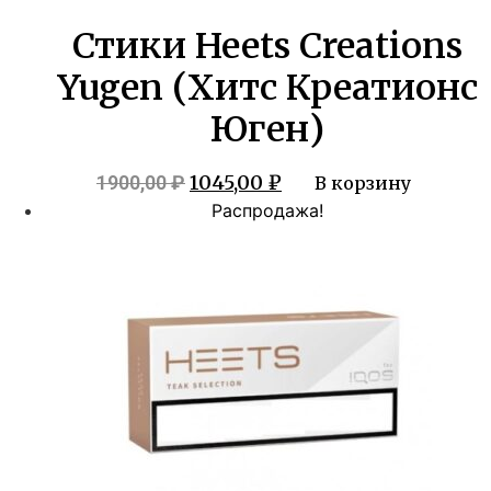
Стики Heets Creations
Yugen (Хитс Креатионс
Юген)
Первоначальная
Текущая
1045,00
₽
1900,00
₽
В корзину
цена
цена:
Распродажа!
составляла
1045,00 ₽.
1900,00 ₽.