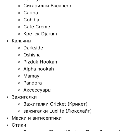
Сигариллы Bucanero
Cariba
Cohiba
Cafe Creme
Кретек Djarum
Кальяны
Darkside
Oshisha
Pizduk Hookah
Alpha hookah
Mamay
Pandora
Аксессуары
Зажигалки
Зажигалки Cricket (Крикет)
зажигалки Luxlite (Люкслайт)
Маски и антисептики
Стики