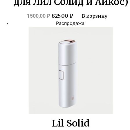
для Лил Солид и Айкос)
Первоначальная
Текущая
825,00
₽
1500,00
₽
В корзину
цена
цена:
Распродажа!
составляла
825,00 ₽.
1500,00 ₽.
Lil Solid