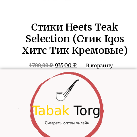
Стики Heets Teak
Selection (Стик Iqos
Хитс Тик Кремовые)
Первоначальная
Текущая
935,00
₽
1700,00
₽
В корзину
цена
цена:
составляла
935,00 ₽.
1700,00 ₽.