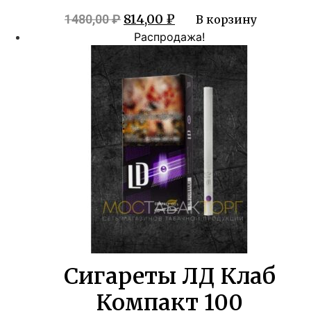
Первоначальная
Текущая
814,00
₽
1480,00
₽
В корзину
цена
цена:
Распродажа!
составляла
814,00 ₽.
1480,00 ₽.
Сигареты ЛД Клаб
Компакт 100