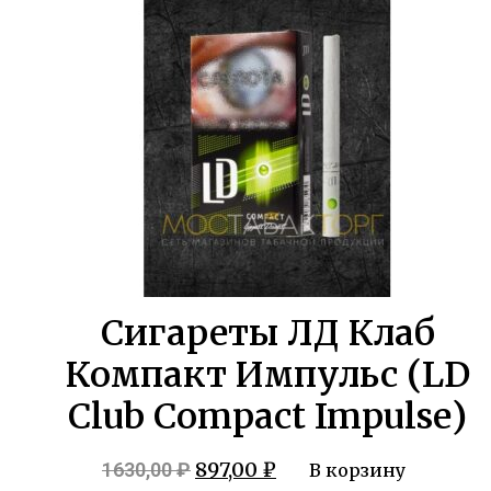
1580,00 ₽.
Сигареты ЛД Клаб
Компакт Импульс (LD
Club Compact Impulse)
Первоначальная
Текущая
897,00
₽
1630,00
₽
В корзину