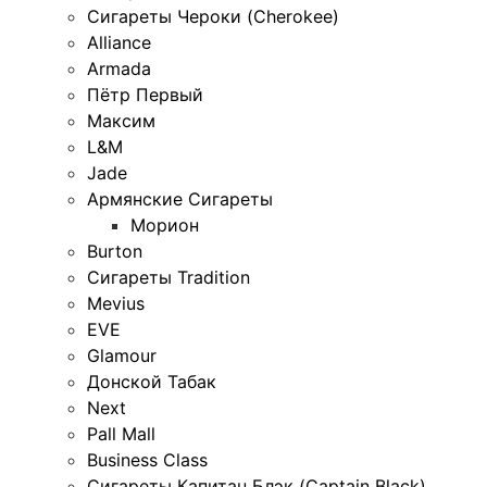
Сигареты Чероки (Cherokee)
Alliance
Armada
Пётр Первый
Максим
L&M
Jade
Армянские Сигареты
Морион
Burton
Сигареты Tradition
Mevius
EVE
Glamour
Донской Табак
Next
Pall Mall
Business Class
Сигареты Капитан Блэк (Captain Black)