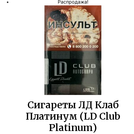
цена
цена:
Распродажа!
составляла
897,00 ₽.
1630,00 ₽.
Сигареты ЛД Клаб
Платинум (LD Club
Platinum)