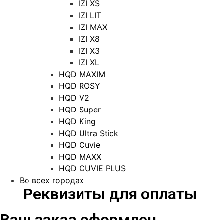
IZI XS
IZI LIT
IZI MAX
IZI X8
IZI X3
IZI XL
HQD MAXIM
HQD ROSY
HQD V2
HQD Super
HQD King
HQD Ultra Stick
HQD Cuvie
HQD MAXX
HQD CUVIE PLUS
Во всех городах
Реквизиты для оплаты
Ваш заказ оформлен.