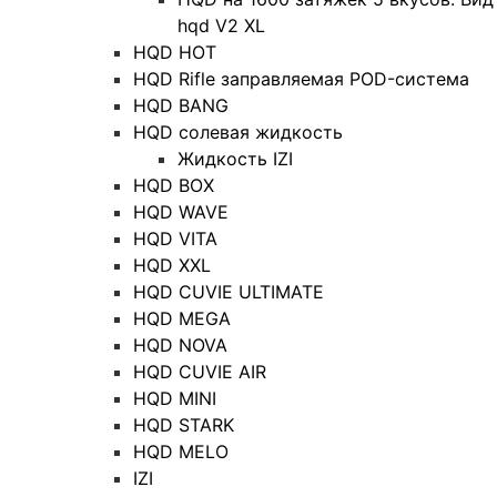
hqd V2 XL
HQD HOT
HQD Rifle заправляемая POD-система
HQD BANG
HQD солевая жидкость
Жидкость IZI
HQD BOX
HQD WAVE
HQD VITA
HQD XXL
HQD CUVIE ULTIMATE
HQD MEGA
HQD NOVA
HQD CUVIE AIR
HQD MINI
HQD STARK
HQD MELO
IZI