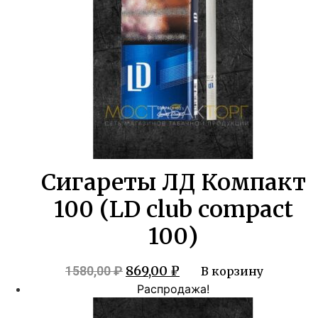
Сигареты ЛД Компакт
100 (LD club compact
100)
Первоначальная
Текущая
869,00
₽
1580,00
₽
В корзину
цена
цена:
Распродажа!
составляла
869,00 ₽.