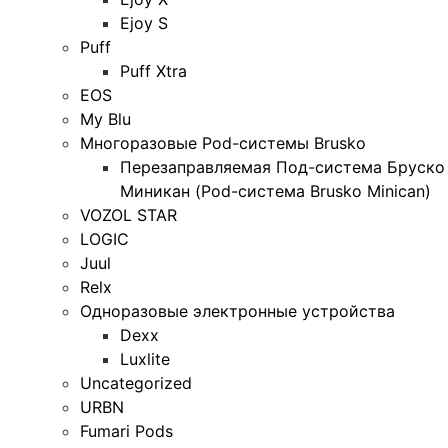
Ejoy S
Puff
Puff Xtra
EOS
My Blu
Многоразовые Pod-системы Brusko
Перезаправляемая Под-система Бруско
Миникан (Pod-система Brusko Minican)
VOZOL STAR
LOGIC
Juul
Relx
Одноразовые электронные устройства
Dexx
Luxlite
Uncategorized
URBN
Fumari Pods