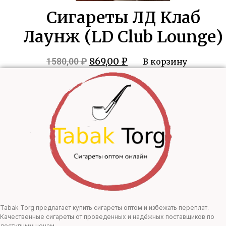
Сигареты ЛД Клаб
Лаунж (LD Club Lounge)
Первоначальная
Текущая
869,00
₽
1580,00
₽
В корзину
цена
цена:
составляла
869,00 ₽.
1580,00 ₽.
Tabak Torg предлагает купить сигареты оптом и избежать переплат.
Качественные сигареты от проведенных и надёжных поставщиков по
доступным ценам.