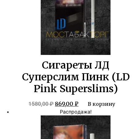
Сигареты ЛД
Суперслим Пинк (LD
Pink Superslims)
Первоначальная
Текущая
869,00
₽
1580,00
₽
В корзину
цена
цена:
Распродажа!
составляла
869,00 ₽.
1580,00 ₽.