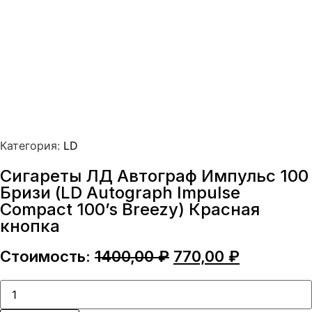
Категория:
LD
Сигареты ЛД Автограф Импульс 100
Бризи (LD Autograph Impulse
Compact 100’s Breezy) Красная
кнопка
Первоначальная
Текущая
Стоимость:
1400,00
₽
770,00
₽
цена
цена:
составляла
770,00 ₽.
Количество
товара
1400,00 ₽.
Сигареты