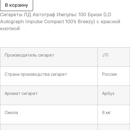
ЛД
В корзину
Автограф
Импульс
Сигареты ЛД Автограф Импульс 100 Бризи (LD
100
Бризи
Autograph Impulse Compact 100’s Breezy) с красной
(LD
кнопкой
Autograph
Impulse
Compact
100’s
Breezy)
Красная
Производитель сигарет
JTI
кнопка
Страна производства сигарет
Россия
Аромат сигарет
Арбуз
Смола
6 мг