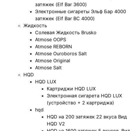
затяжек (Elf Bar 3600)
Электронные сигареты Эльф Бар 4000
затяжек (Elf Bar BC 4000)
Жидкость
Солевая Жидкость Brusko
Atmose OOPS
Atmose REBORN
Atmose Ouroboros Salt
Atmose Original
Atmose Salt
HQD
HQD LUX
Картриджи HQD LUX
Электронная сигарета HQD LUX
(устройство + 2 картриджа)
hqd
HQD на 200 затяжек 22 вкуса Вид
HQD V2
HQD на 1600 затяжек 5 вкусов. Вид