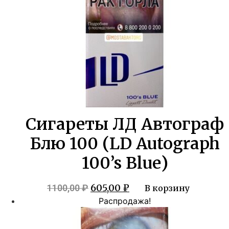
Сигареты ЛД Автограф
Блю 100 (LD Autograph
100’s Blue)
Первоначальная
Текущая
605,00
₽
1100,00
₽
В корзину
цена
цена:
Распродажа!
составляла
605,00 ₽.
1100,00 ₽.