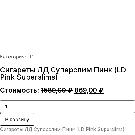
Категория:
LD
Сигареты ЛД Суперслим Пинк (LD
Pink Superslims)
Первоначальная
Текущая
Стоимость:
1580,00
₽
869,00
₽
цена
цена:
составляла
869,00 ₽.
Количество
товара
1580,00 ₽.
Сигареты
ЛД
В корзину
Суперслим
Пинк
Сигареты ЛД Суперслим Пинк (LD Pink Superslims)
(LD