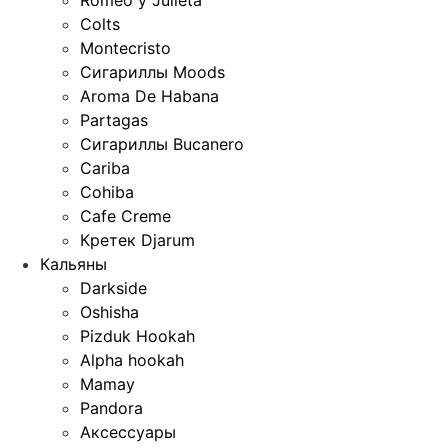
Romeo y Julieta
Colts
Montecristo
Сигариллы Moods
Aroma De Habana
Partagas
Сигариллы Bucanero
Cariba
Cohiba
Cafe Creme
Кретек Djarum
Кальяны
Darkside
Oshisha
Pizduk Hookah
Alpha hookah
Mamay
Pandora
Аксессуары