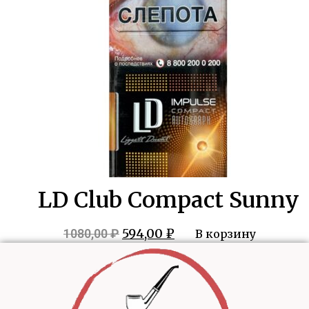
LD Club Compact Sunny
Первоначальная
Текущая
594,00
₽
1080,00
₽
В корзину
цена
цена:
составляла
594,00 ₽.
1080,00 ₽.