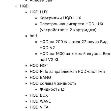
Atmose Salt
HQD
HQD LUX
Картриджи HQD LUX
Электронная сигарета HQD LUX
(устройство + 2 картриджа)
hqd
HQD на 200 затяжек 22 вкуса Вид
HQD V2
HQD на 1600 затяжек 5 вкусов. Вид
hqd V2 XL
HQD HOT
HQD Rifle заправляемая POD-система
HQD BANG
HQD солевая жидкость
Жидкость IZI
HQD BOX
HQD WAVE
HQD VITA