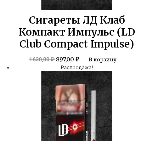
Сигареты ЛД Клаб
Компакт Импульс (LD
Club Compact Impulse)
Первоначальная
Текущая
897,00
₽
1630,00
₽
В корзину
цена
цена:
Распродажа!
составляла
897,00 ₽.
1630,00 ₽.