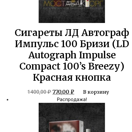
Сигареты ЛД Автограф
Импульс 100 Бризи (LD
Autograph Impulse
Compact 100’s Breezy)
Красная кнопка
Первоначальная
Текущая
770,00
₽
1400,00
₽
В корзину
цена
цена:
Распродажа!
составляла
770,00 ₽.
1400,00 ₽.