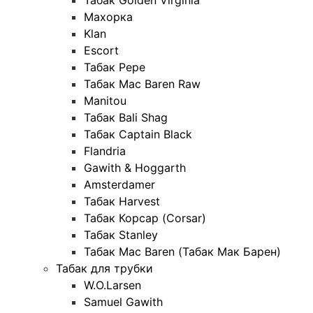
Табак Golden Virginia
Махорка
Klan
Escort
Табак Pepe
Табак Mac Baren Raw
Manitou
Табак Bali Shag
Табак Captain Black
Flandria
Gawith & Hoggarth
Amsterdamer
Табак Harvest
Табак Корсар (Corsar)
Табак Stanley
Табак Mac Baren (Табак Мак Барен)
Табак для трубки
W.O.Larsen
Samuel Gawith