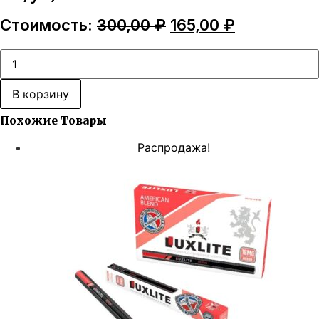
Первоначальная
Текущая
Стоимость:
300,00
₽
165,00
₽
цена
цена:
составляла
165,00 ₽.
Количество
товара
300,00 ₽.
Luxlite
АРОМАТ
В корзину
Chocolate
9
Похожие Товары
мг
(25
шт/
Распродажа!
уп)