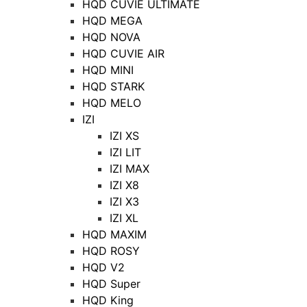
HQD CUVIE ULTIMATE
HQD MEGA
HQD NOVA
HQD CUVIE AIR
HQD MINI
HQD STARK
HQD MELO
IZI
IZI XS
IZI LIT
IZI MAX
IZI X8
IZI X3
IZI XL
HQD MAXIM
HQD ROSY
HQD V2
HQD Super
HQD King