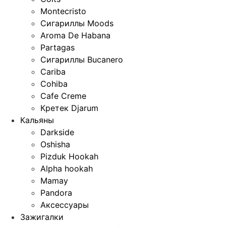
Montecristo
Сигариллы Moods
Aroma De Habana
Partagas
Сигариллы Bucanero
Cariba
Cohiba
Cafe Creme
Кретек Djarum
Кальяны
Darkside
Oshisha
Pizduk Hookah
Alpha hookah
Mamay
Pandora
Аксессуары
Зажигалки