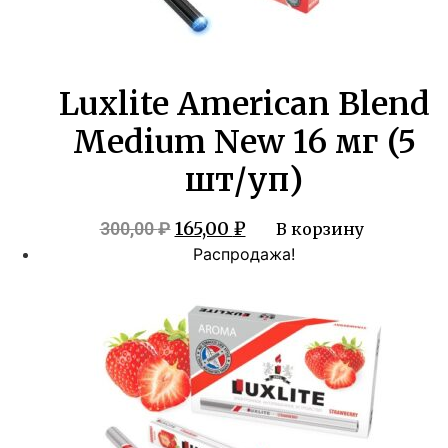
Luxlite American Blend
Medium New 16 мг (5
шт/уп)
Первоначальная
Текущая
165,00
₽
300,00
₽
В корзину
цена
цена:
Распродажа!
составляла
165,00 ₽.
300,00 ₽.