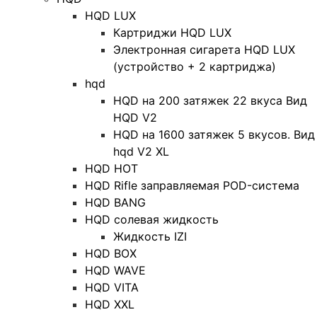
HQD LUX
Картриджи HQD LUX
Электронная сигарета HQD LUX
(устройство + 2 картриджа)
hqd
HQD на 200 затяжек 22 вкуса Вид
HQD V2
HQD на 1600 затяжек 5 вкусов. Вид
hqd V2 XL
HQD HOT
HQD Rifle заправляемая POD-система
HQD BANG
HQD солевая жидкость
Жидкость IZI
HQD BOX
HQD WAVE
HQD VITA
HQD XXL