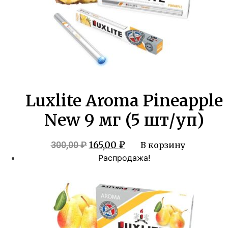
Luxlite Aroma Pineapple
New 9 мг (5 шт/уп)
Первоначальная
Текущая
165,00
₽
300,00
₽
В корзину
цена
цена:
Распродажа!
составляла
165,00 ₽.
300,00 ₽.