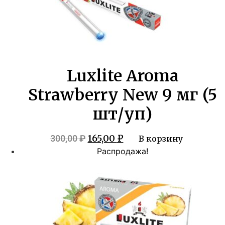
Luxlite Aroma
Strawberry New 9 мг (5
шт/уп)
Первоначальная
Текущая
165,00
₽
300,00
₽
В корзину
цена
цена:
Распродажа!
составляла
165,00 ₽.
300,00 ₽.