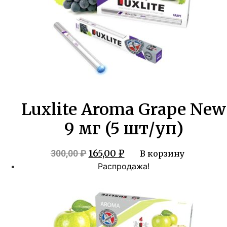
Luxlite Aroma Grape New
9 мг (5 шт/уп)
Первоначальная
Текущая
165,00
₽
300,00
₽
В корзину
цена
цена:
Распродажа!
составляла
165,00 ₽.
300,00 ₽.