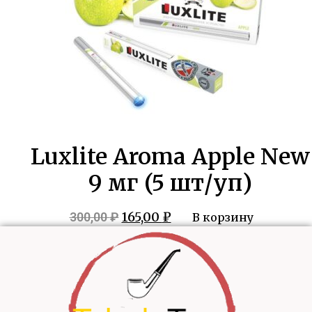
Luxlite Aroma Apple New
9 мг (5 шт/уп)
Первоначальная
Текущая
165,00
₽
300,00
₽
В корзину
цена
цена:
составляла
165,00 ₽.
300,00 ₽.