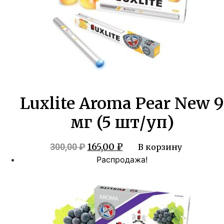
Luxlite Aroma Pear New 9
мг (5 шт/уп)
Первоначальная
Текущая
165,00
₽
300,00
₽
В корзину
цена
цена:
Распродажа!
составляла
165,00 ₽.
300,00 ₽.