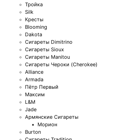
Тройка
Silk
Кресты
Blooming
Dakota
Сигареты Dimitrino
Сигареты Sioux
Сигареты Manitou
Сигареты Чероки (Cherokee)
Alliance
Armada
Пётр Первый
Максим
L&M
Jade
Армянские Сигареты
Морион
Burton
Сигареты Tradition