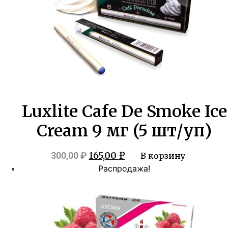
Luxlite Cafe De Smoke Ice
Cream 9 мг (5 шт/уп)
Первоначальная
Текущая
165,00
₽
300,00
₽
В корзину
цена
цена:
Распродажа!
составляла
165,00 ₽.
300,00 ₽.