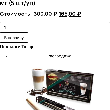
мг (5 шт/уп)
Первоначальная
Текущая
Стоимость:
300,00
₽
165,00
₽
цена
цена:
составляла
165,00 ₽.
Количество
товара
300,00 ₽.
Luxlite
АРОМАТ
В корзину
Strawberry,
Banana
Похожие Товары
9
мг
(5
Распродажа!
шт/
уп)