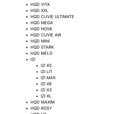
HQD VITA
HQD XXL
HQD CUVIE ULTIMATE
HQD MEGA
HQD NOVA
HQD CUVIE AIR
HQD MINI
HQD STARK
HQD MELO
IZI
IZI XS
IZI LIT
IZI MAX
IZI X8
IZI X3
IZI XL
HQD MAXIM
HQD ROSY