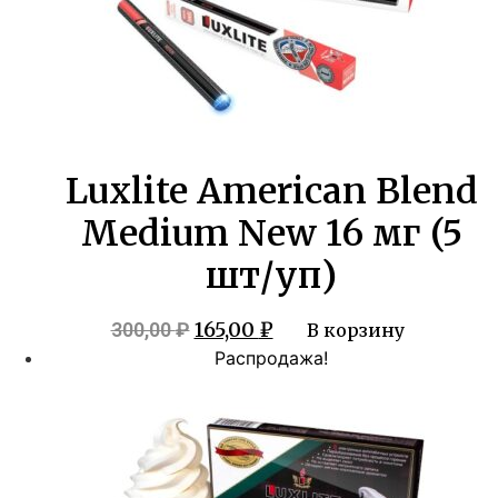
Luxlite American Blend
Medium New 16 мг (5
шт/уп)
Первоначальная
Текущая
165,00
₽
300,00
₽
В корзину
цена
цена:
Распродажа!
составляла
165,00 ₽.
300,00 ₽.