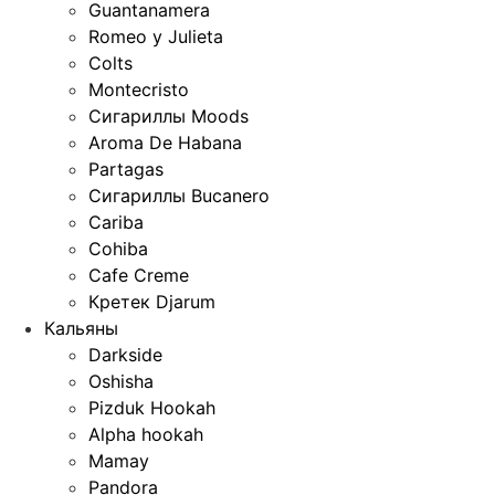
Guantanamera
Romeo y Julieta
Colts
Montecristo
Сигариллы Moods
Aroma De Habana
Partagas
Сигариллы Bucanero
Cariba
Cohiba
Cafe Creme
Кретек Djarum
Кальяны
Darkside
Oshisha
Pizduk Hookah
Alpha hookah
Mamay
Pandora