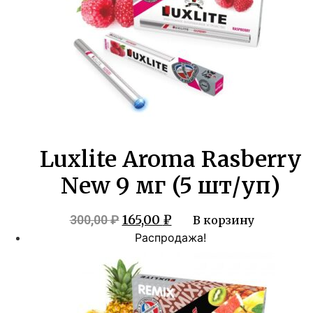
Luxlite Aroma Rasberry
New 9 мг (5 шт/уп)
Первоначальная
Текущая
165,00
₽
300,00
₽
В корзину
цена
цена:
Распродажа!
составляла
165,00 ₽.
300,00 ₽.