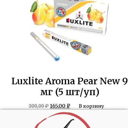
Luxlite Aroma Pear New 9
мг (5 шт/уп)
Первоначальная
Текущая
165,00
₽
300,00
₽
В корзину
цена
цена:
составляла
165,00 ₽.