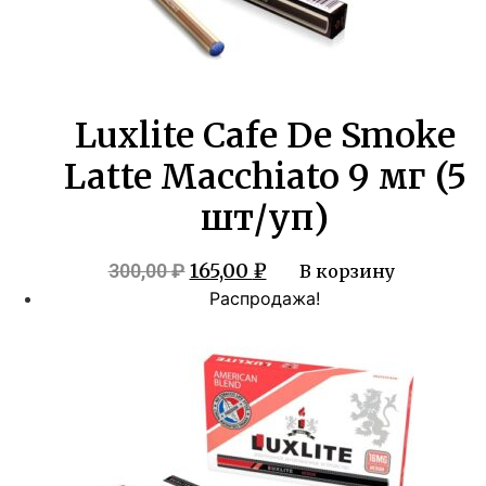
Luxlite Cafe De Smoke
Latte Macchiato 9 мг (5
шт/уп)
Первоначальная
Текущая
165,00
₽
300,00
₽
В корзину
цена
цена:
Распродажа!
составляла
165,00 ₽.
300,00 ₽.