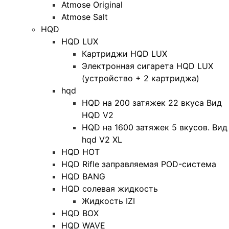
Atmose Original
Atmose Salt
HQD
HQD LUX
Картриджи HQD LUX
Электронная сигарета HQD LUX
(устройство + 2 картриджа)
hqd
HQD на 200 затяжек 22 вкуса Вид
HQD V2
HQD на 1600 затяжек 5 вкусов. Вид
hqd V2 XL
HQD HOT
HQD Rifle заправляемая POD-система
HQD BANG
HQD солевая жидкость
Жидкость IZI
HQD BOX
HQD WAVE