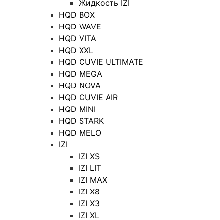
Жидкость IZI
HQD BOX
HQD WAVE
HQD VITA
HQD XXL
HQD CUVIE ULTIMATE
HQD MEGA
HQD NOVA
HQD CUVIE AIR
HQD MINI
HQD STARK
HQD MELO
IZI
IZI XS
IZI LIT
IZI MAX
IZI X8
IZI X3
IZI XL