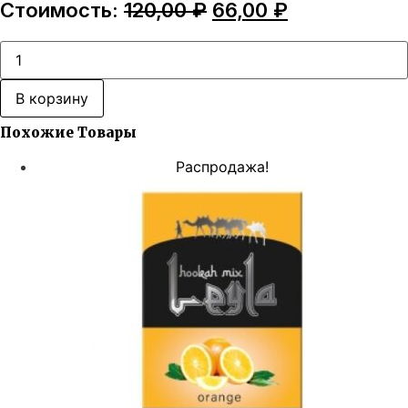
Первоначальная
Текущая
Стоимость:
120,00
₽
66,00
₽
цена
цена:
составляла
66,00 ₽.
Количество
товара
120,00 ₽.
Leyla
Fruit
В корзину
Mix
Похожие Товары
Распродажа!