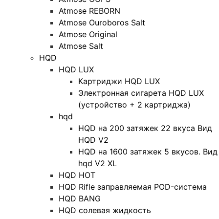
Atmose REBORN
Atmose Ouroboros Salt
Atmose Original
Atmose Salt
HQD
HQD LUX
Картриджи HQD LUX
Электронная сигарета HQD LUX
(устройство + 2 картриджа)
hqd
HQD на 200 затяжек 22 вкуса Вид
HQD V2
HQD на 1600 затяжек 5 вкусов. Вид
hqd V2 XL
HQD HOT
HQD Rifle заправляемая POD-система
HQD BANG
HQD солевая жидкость