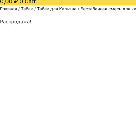
0,00
₽
0
Cart
Главная
/
Табак
/
Табак для Кальяна
/
Бестабачная смесь для ка
Распродажа!