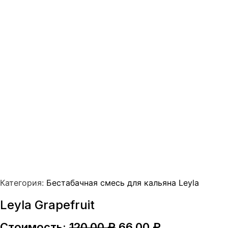
Категория:
Бестабачная смесь для кальяна Leyla
Leyla Grapefruit
Первоначальная
Текущая
Стоимость:
120,00
₽
66,00
₽