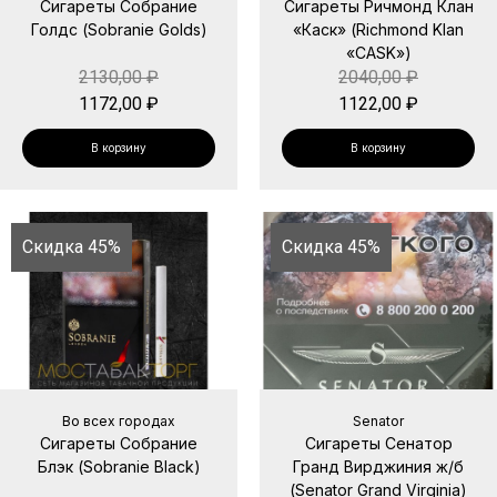
Сигареты Собрание
Сигареты Ричмонд Клан
Голдс (Sobranie Golds)
«Каск» (Richmond Klan
«CASK»)
2130,00
₽
2040,00
₽
1172,00
₽
1122,00
₽
В корзину
В корзину
Скидка 45%
Скидка 45%
Во всех городах
Senator
Сигареты Собрание
Сигареты Сенатор
Блэк (Sobranie Black)
Гранд Вирджиния ж/б
(Senator Grand Virginia)