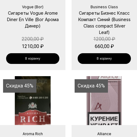
Vogue (Вог)
Business Class
Сигареты Vogue Arome
Сигареты Бизнес Класс
Diner En Ville (Вог Арома
Компакт Синий (Business
Динер)
Class compact Silver
Leaf)
2200,00
₽
1200,00
₽
1210,00
₽
660,00
₽
В корзину
В корзину
Скидка 45%
Скидка 45%
Aroma Rich
Alliance