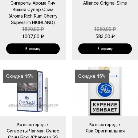
Сигареты Арома Рич
Alliance Original Slims
Вишня Супер Слим
(Aroma Rich Rum Cherry
Superslim HIGHLAND)
1830,00
₽
1060,00
₽
1007,00
₽
583,00
₽
В корзину
В корзину
Скидка 45%
Скидка 45%
Во всех городах
Во всех городах
Сигареты Чапман Супер
Ява Оригинальная
Слим Блю (Chapman SS