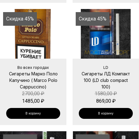
Скидка 45%
Скидка 45%
Во всех городах
LD
Сигареты Марко Поло
Сигареты ЛД Компакт
Капучино ( Marco Polo
100 (LD club compact
Cappuccino)
100)
2700,00
₽
1580,00
₽
1485,00
₽
869,00
₽
В корзину
В корзину