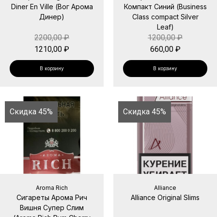
Diner En Ville (Вог Арома
Компакт Синий (Business
Динер)
Class compact Silver
Leaf)
2200,00
₽
1200,00
₽
1210,00
₽
660,00
₽
В корзину
В корзину
Скидка 45%
Скидка 45%
Aroma Rich
Alliance
Сигареты Арома Рич
Alliance Original Slims
Вишня Супер Слим