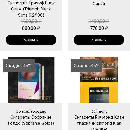
Сигареты Триумф Блек
Синий
Слим (Triumph Black
Slims 6.2/100)
1600,00
₽
1400,00
₽
880,00
₽
770,00
₽
В корзину
В корзину
Скидка 45%
Скидка 45%
Во всех городах
Richmond
Сигареты Собрание
Сигареты Ричмонд Клан
Голдс (Sobranie Golds)
«Каск» (Richmond Klan
«CASK»)