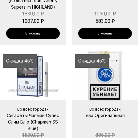
(Aroma Rich Rum Cherry
Superslim HIGHLAND)
1830,00
₽
1060,00
₽
1007,00
₽
583,00
₽
В корзину
В корзину
Скидка 45%
Скидка 45%
Во всех городах
Во всех городах
Сигареты Чапман Супер
Ява Оригинальная
Слим Блю (Chapman SS
Blue)
1500,00
₽
885,00
₽