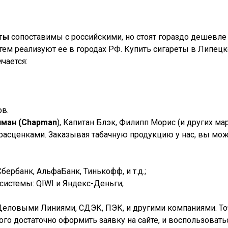
еты
сопоставимы с российскими, но стоят гораздо дешевле 
ем реализуют ее в городах РФ. Купить сигареты в
Липецк
чается:
ов.
пман (Chapman
), Капитан Блэк, Филипп Морис (и других м
 расценками. Заказывая табачную продукцию у нас, вы мож
ербанк, АльфаБанк, Тинькофф, и т.д.;
истемы: QIWI и Яндекс-Деньги;
Деловыми Линиями, СДЭК, ПЭК, и другими компаниями. Точк
того достаточно оформить заявку на сайте, и воспользова