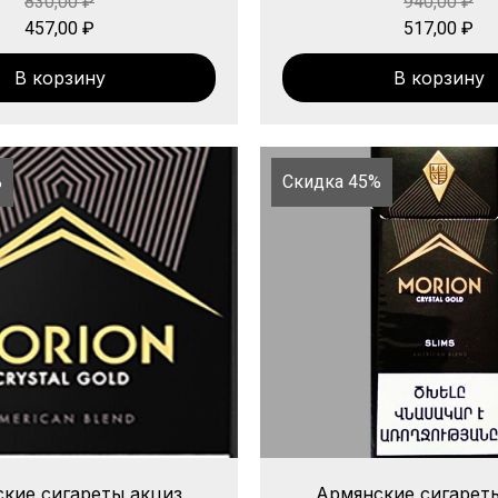
830,00
₽
940,00
₽
457,00
₽
517,00
₽
В корзину
В корзину
%
Скидка 45%
кие сигареты акциз
Армянские сигарет