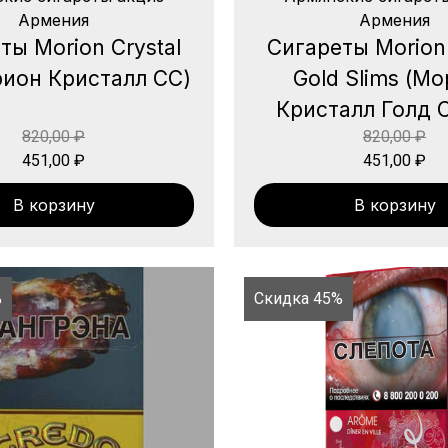
Армения
Армения
ты Morion Crystal
Сигареты Morion 
ион Кристалл СС)
Gold Slims (М
Кристалл Голд 
820,00
₽
820,00
₽
451,00
₽
451,00
₽
В корзину
В корзину
%
Скидка 45%