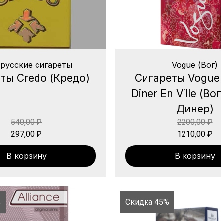
русские сигареты
Vogue (Вог)
ты Credo (Кредо)
Сигареты Vogue
Diner En Ville (В
Динер)
540,00
₽
2200,00
₽
297,00
₽
1210,00
₽
В корзину
В корзину
%
Скидка 45%