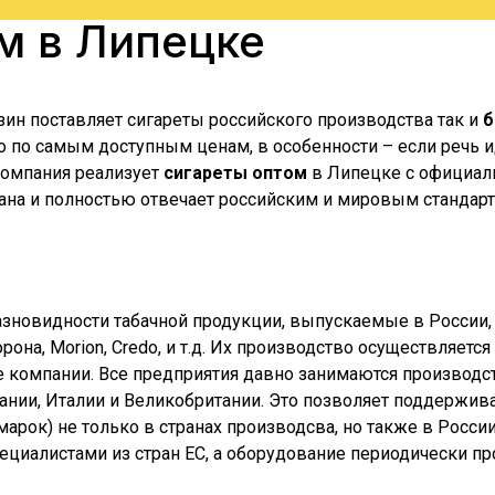
ом в
Липецке
зин поставляет сигареты российского производства так и
б
по самым доступным ценам, в особенности – если речь ид
 компания реализует
сигареты оптом
в
Липецке
с официаль
ана и полностью отвечает российским и мировым стандарта
азновидности табачной продукции, выпускаемые в России,
Корона, Morion, Credo, и т.д. Их производство осуществляе
е компании. Все предприятия давно занимаются производст
ии, Италии и Великобритании. Это позволяет поддерживат
их марок) не только в странах производсва, но также в Рос
специалистами из стран ЕС, а оборудование периодически 