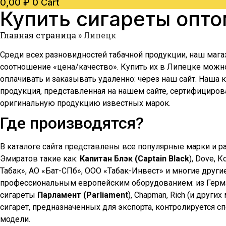
0,00
₽
0
Cart
Купить сигареты опт
Главная страница
»
Липецк
Среди всех разновидностей табачной продукции, наш мага
соотношение «цена/качество». Купить их в
Липецке
можно 
оплачивать и заказывать удаленно: через наш сайт. Наша
продукция, представленная на нашем сайте, сертифициров
оригинальную продукцию известных марок.
Где производятся?
В каталоге сайта представлены все популярные марки и р
Эмиратов такие как:
Капитан Блэк (Captain Black
), Dove, 
Табак», АО «Бат-СПб», ООО «Табак-Инвест» и многие други
профессиональным европейским оборудованием: из Герман
сигареты
Парламент (Parliament
), Chapman, Rich (и друг
сигарет, предназначенных для экспорта, контролируется 
модели.