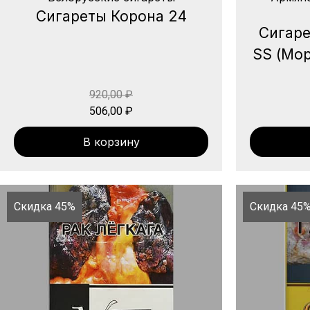
Сигареты Корона 24
Сигаре
SS (Мор
920,00
₽
506,00
₽
В корзину
Скидка 45%
Скидка 45