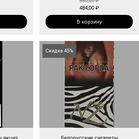
880,00
₽
484,00
₽
В корзину
Скидка 45%
ы акциз
Белорусские сигареты