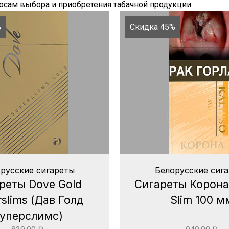
сам выбора и приобретения табачной продукции.
%
Скидка 45%
русские сигареты
Белорусские сиг
реты Dove Gold
Сигареты Корона 
slims (Дав Голд
Slim 100 м
уперслимс)