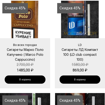
Скидка 45%
Скидка 45%
Во всех городах
LD
Сигареты Марко Поло
Сигареты ЛД Компакт
Капучино ( Marco Polo
100 (LD club compact
Cappuccino)
100)
2700,00
₽
1580,00
₽
1485,00
₽
869,00
₽
В корзину
В корзину
Скидка 45%
Скидка 45%