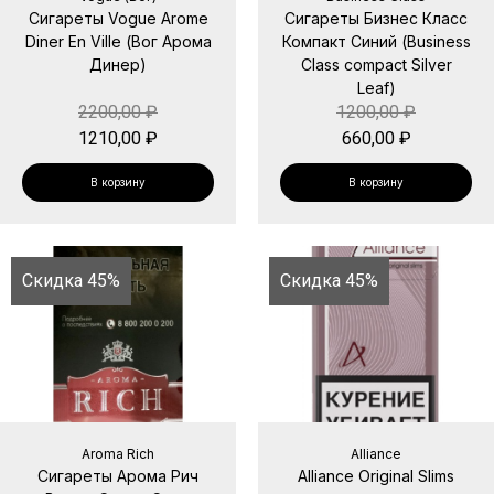
Сигареты Vogue Arome
Сигареты Бизнес Класс
Diner En Ville (Вог Арома
Компакт Синий (Business
Динер)
Class compact Silver
Leaf)
2200,00
₽
1200,00
₽
1210,00
₽
660,00
₽
В корзину
В корзину
Скидка 45%
Скидка 45%
Aroma Rich
Alliance
Сигареты Арома Рич
Alliance Original Slims