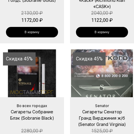
Голдс (Sobranie Golds)
«Каск» (Richmond Klan
«CASK»)
2130,00
₽
2040,00
₽
1172,00
₽
1122,00
₽
В корзину
В корзину
Скидка 45%
Скидка 45%
Во всех городах
Senator
Сигареты Собрание
Сигареты Сенатор
Блэк (Sobranie Black)
Гранд Вирджиния ж/б
(Senator Grand Virginia)
2280,00
₽
1525,00
₽