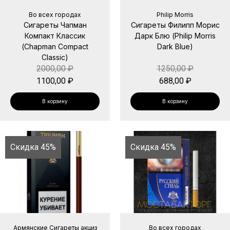
Во всех городах
Philip Morris
Сигареты Чапман
Сигареты Филипп Морис
Компакт Классик
Дарк Блю (Philip Morris
(Chapman Compact
Dark Blue)
Classic)
2000,00
₽
1250,00
₽
1100,00
₽
688,00
₽
В корзину
В корзину
Скидка 45%
Скидка 45%
Армянские Сигареты акциз
Во всех городах