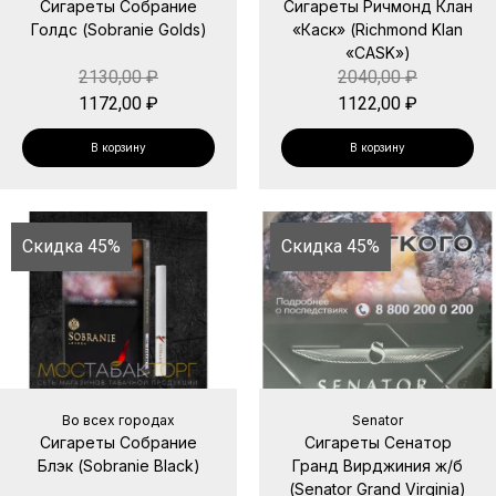
Сигареты Собрание
Сигареты Ричмонд Клан
Голдс (Sobranie Golds)
«Каск» (Richmond Klan
«CASK»)
2130,00
₽
2040,00
₽
1172,00
₽
1122,00
₽
В корзину
В корзину
Скидка 45%
Скидка 45%
Во всех городах
Senator
Сигареты Собрание
Сигареты Сенатор
Блэк (Sobranie Black)
Гранд Вирджиния ж/б
(Senator Grand Virginia)