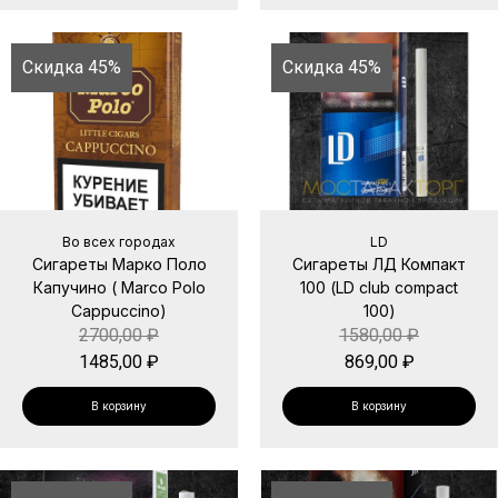
Скидка 45%
Скидка 45%
Во всех городах
LD
Сигареты Марко Поло
Сигареты ЛД Компакт
Капучино ( Marco Polo
100 (LD club compact
Cappuccino)
100)
2700,00
₽
1580,00
₽
1485,00
₽
869,00
₽
В корзину
В корзину