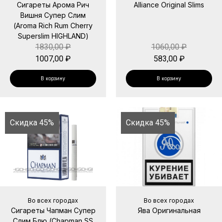
Сигареты Арома Рич
Alliance Original Slims
Вишня Супер Слим
(Aroma Rich Rum Cherry
Superslim HIGHLAND)
1830,00
₽
1060,00
₽
1007,00
₽
583,00
₽
В корзину
В корзину
Скидка 45%
Скидка 45%
Во всех городах
Во всех городах
Сигареты Чапман Супер
Ява Оригинальная
Слим Блю (Chapman SS