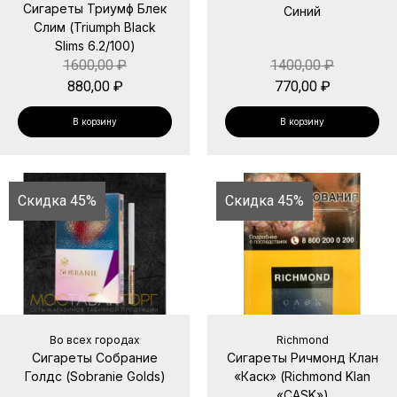
Сигареты Триумф Блек
Синий
Слим (Triumph Black
Slims 6.2/100)
1600,00
₽
1400,00
₽
880,00
₽
770,00
₽
В корзину
В корзину
Скидка 45%
Скидка 45%
Во всех городах
Richmond
Сигареты Собрание
Сигареты Ричмонд Клан
Голдс (Sobranie Golds)
«Каск» (Richmond Klan
«CASK»)