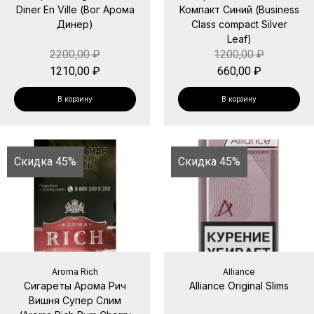
Diner En Ville (Вог Арома
Компакт Синий (Business
Динер)
Class compact Silver
Leaf)
2200,00
₽
1200,00
₽
1210,00
₽
660,00
₽
В корзину
В корзину
Скидка 45%
Скидка 45%
Aroma Rich
Alliance
Сигареты Арома Рич
Alliance Original Slims
Вишня Супер Слим