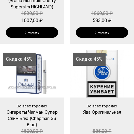
(Aroma Rich Rum Cherry
Superslim HIGHLAND)
1830,00
₽
1060,00
₽
1007,00
₽
583,00
₽
В корзину
В корзину
Скидка 45%
Скидка 45%
Во всех городах
Во всех городах
Сигареты Чапман Супер
Ява Оригинальная
Слим Блю (Chapman SS
Blue)
1500,00
₽
885,00
₽