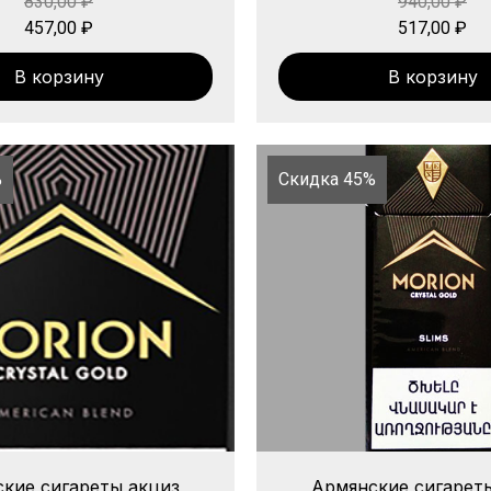
830,00
₽
940,00
₽
457,00
₽
517,00
₽
В корзину
В корзину
%
Скидка 45%
кие сигареты акциз
Армянские сигарет