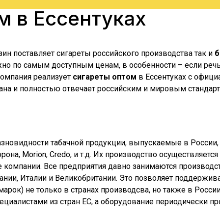
ом в
Ессентуках
зин поставляет сигареты российского производства так и
б
о по самым доступным ценам, в особенности – если речь 
 компания реализует
сигареты оптом
в
Ессентуках
с официа
ана и полностью отвечает российским и мировым стандарта
азновидности табачной продукции, выпускаемые в России,
Корона, Morion, Credo, и т.д. Их производство осуществляе
е компании. Все предприятия давно занимаются производст
ии, Италии и Великобритании. Это позволяет поддерживат
их марок) не только в странах производсва, но также в Рос
специалистами из стран ЕС, а оборудование периодически 