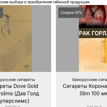
сам выбора и приобретения табачной продукции.
%
Скидка 45%
русские сигареты
Белорусские сиг
реты Dove Gold
Сигареты Корона 
slims (Дав Голд
Slim 100 м
уперслимс)