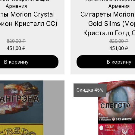
Армения
Армения
ты Morion Crystal
Сигареты Morion 
ион Кристалл СС)
Gold Slims (М
Кристалл Голд 
820,00
₽
820,00
₽
451,00
₽
451,00
₽
В корзину
В корзину
%
Скидка 45%