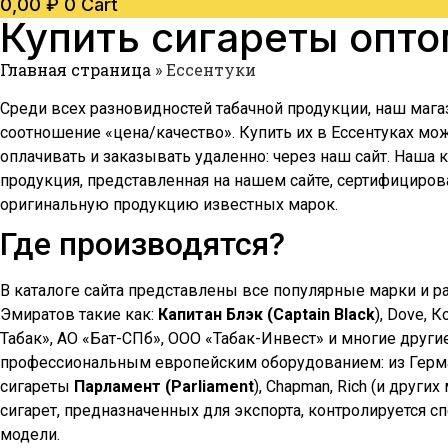
0,00
₽
0
Cart
Купить сигареты опт
Главная страница
»
Ессентуки
Среди всех разновидностей табачной продукции, наш мага
соотношение «цена/качество». Купить их в
Ессентуках
можн
оплачивать и заказывать удаленно: через наш сайт. Наша
продукция, представленная на нашем сайте, сертифициров
оригинальную продукцию известных марок.
Где производятся?
В каталоге сайта представлены все популярные марки и р
Эмиратов такие как:
Капитан Блэк (Captain Black
), Dove, 
Табак», АО «Бат-СПб», ООО «Табак-Инвест» и многие други
профессиональным европейским оборудованием: из Герман
сигареты
Парламент (Parliament
), Chapman, Rich (и друг
сигарет, предназначенных для экспорта, контролируется 
модели.