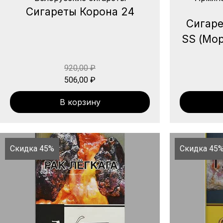
Сигареты Корона 24
Сигаре
SS (Мор
920,00
₽
506,00
₽
В корзину
Скидка 45%
Скидка 45