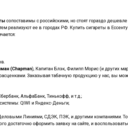
еты
сопоставимы с российскими, но стоят гораздо дешевле 
ем реализуют ее в городах РФ. Купить сигареты в
Ессенту
чается:
ов.
пман (Chapman
), Капитан Блэк, Филипп Морис (и других м
 расценками. Заказывая табачную продукцию у нас, вы мож
ербанк, АльфаБанк, Тинькофф, и т.д.;
истемы: QIWI и Яндекс-Деньги;
Деловыми Линиями, СДЭК, ПЭК, и другими компаниями. Точк
того достаточно оформить заявку на сайте, и воспользова