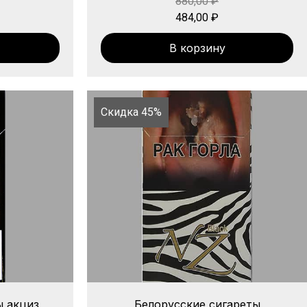
880,00
₽
484,00
₽
В корзину
Скидка 45%
ы акциз
Белорусские сигареты