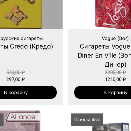
русские сигареты
Vogue (Вог)
ты Credo (Кредо)
Сигареты Vogue
Diner En Ville (В
Динер)
540,00
₽
2200,00
₽
297,00
₽
1210,00
₽
В корзину
В корзину
%
Скидка 45%