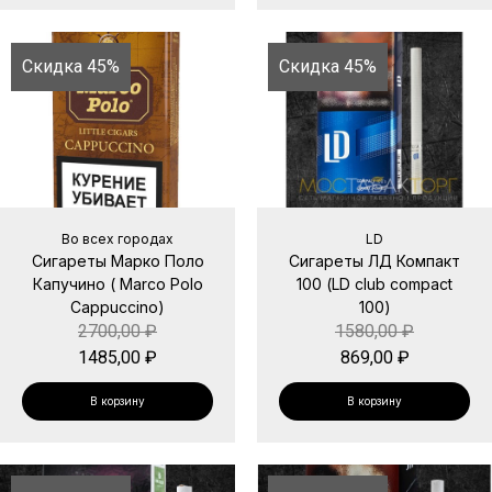
Скидка 45%
Скидка 45%
Во всех городах
LD
Сигареты Марко Поло
Сигареты ЛД Компакт
Капучино ( Marco Polo
100 (LD club compact
Cappuccino)
100)
2700,00
₽
1580,00
₽
1485,00
₽
869,00
₽
В корзину
В корзину