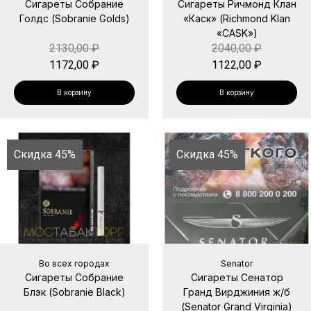
Сигареты Собрание
Сигареты Ричмонд Клан
Голдс (Sobranie Golds)
«Каск» (Richmond Klan
«CASK»)
2130,00
₽
2040,00
₽
1172,00
₽
1122,00
₽
В корзину
В корзину
Скидка 45%
Скидка 45%
Во всех городах
Senator
Сигареты Собрание
Сигареты Сенатор
Блэк (Sobranie Black)
Гранд Вирджиния ж/б
(Senator Grand Virginia)