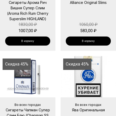
Сигареты Арома Рич
Alliance Original Slims
Вишня Супер Слим
(Aroma Rich Rum Cherry
Superslim HIGHLAND)
1830,00
₽
1060,00
₽
1007,00
₽
583,00
₽
В корзину
В корзину
Скидка 45%
Скидка 45%
Во всех городах
Во всех городах
Сигареты Чапман Супер
Ява Оригинальная
Слим Блю (Chapman SS