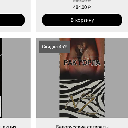
880,00
₽
484,00
₽
В корзину
Скидка 45%
ы акциз
Белорусские сигареты