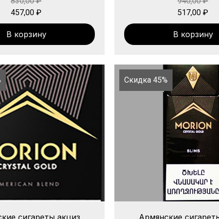
830,00
₽
940,00
₽
457,00
₽
517,00
₽
В корзину
В корзину
%
Скидка 45%
кие сигареты акциз
Армянские сигарет