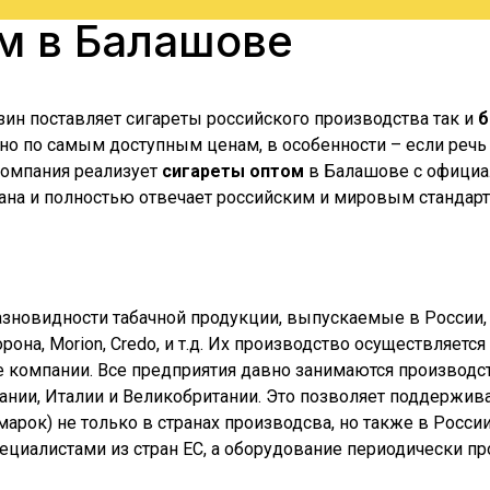
ом в
Балашове
зин поставляет сигареты российского производства так и
б
о по самым доступным ценам, в особенности – если речь 
 компания реализует
сигареты оптом
в
Балашове
с официал
ана и полностью отвечает российским и мировым стандарта
азновидности табачной продукции, выпускаемые в России,
Корона, Morion, Credo, и т.д. Их производство осуществляе
е компании. Все предприятия давно занимаются производст
ии, Италии и Великобритании. Это позволяет поддерживат
их марок) не только в странах производсва, но также в Рос
специалистами из стран ЕС, а оборудование периодически 