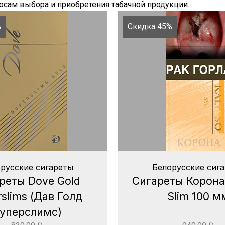
сам выбора и приобретения табачной продукции.
%
Скидка 45%
русские сигареты
Белорусские сиг
реты Dove Gold
Сигареты Корона 
slims (Дав Голд
Slim 100 м
уперслимс)