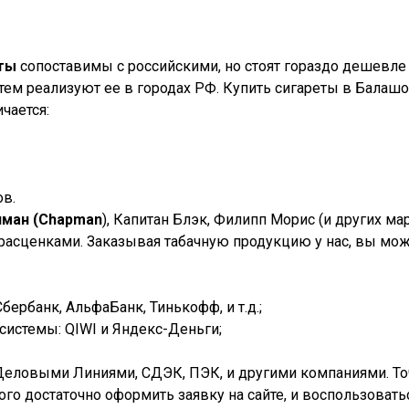
еты
сопоставимы с российскими, но стоят гораздо дешевле 
ем реализуют ее в городах РФ. Купить сигареты в
Балашо
чается:
ов.
пман (Chapman
), Капитан Блэк, Филипп Морис (и других м
 расценками. Заказывая табачную продукцию у нас, вы мож
ербанк, АльфаБанк, Тинькофф, и т.д.;
истемы: QIWI и Яндекс-Деньги;
Деловыми Линиями, СДЭК, ПЭК, и другими компаниями. Точк
того достаточно оформить заявку на сайте, и воспользова