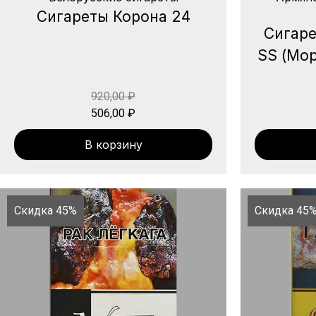
Сигареты Корона 24
Сигаре
SS (Мор
920,00
₽
506,00
₽
В корзину
Скидка 45%
Скидка 45