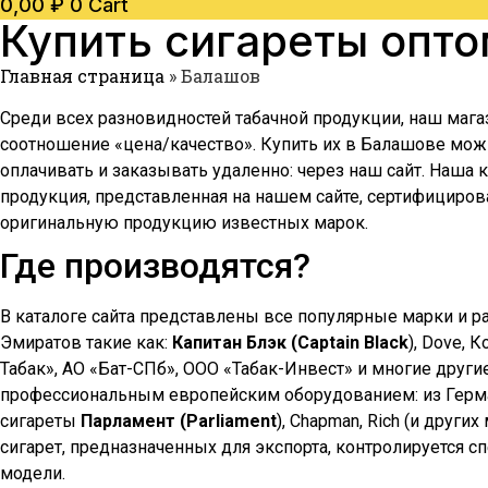
0,00
₽
0
Cart
Купить сигареты опт
Главная страница
»
Балашов
Среди всех разновидностей табачной продукции, наш мага
соотношение «цена/качество». Купить их в
Балашове
можн
оплачивать и заказывать удаленно: через наш сайт. Наша
продукция, представленная на нашем сайте, сертифициров
оригинальную продукцию известных марок.
Где производятся?
В каталоге сайта представлены все популярные марки и р
Эмиратов такие как:
Капитан Блэк (Captain Black
), Dove, 
Табак», АО «Бат-СПб», ООО «Табак-Инвест» и многие други
профессиональным европейским оборудованием: из Герман
сигареты
Парламент (Parliament
), Chapman, Rich (и друг
сигарет, предназначенных для экспорта, контролируется 
модели.