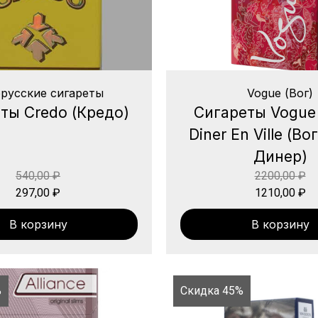
русские сигареты
Vogue (Вог)
ты Credo (Кредо)
Сигареты Vogue
Diner En Ville (В
Динер)
540,00
₽
2200,00
₽
297,00
₽
1210,00
₽
В корзину
В корзину
%
Скидка 45%