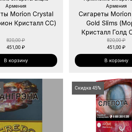
Армения
Армения
ты Morion Crystal
Сигареты Morion 
ион Кристалл СС)
Gold Slims (М
Кристалл Голд 
820,00
₽
820,00
₽
451,00
₽
451,00
₽
В корзину
В корзину
%
Скидка 45%