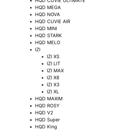
HQD CUVIE ULTIMATE
HQD MEGA
HQD NOVA
HQD CUVIE AIR
HQD MINI
HQD STARK
HQD MELO
IZI
IZI XS
IZI LIT
IZI MAX
IZI X8
IZI X3
IZI XL
HQD MAXIM
HQD ROSY
HQD V2
HQD Super
HQD King