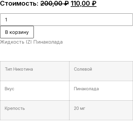
Первоначальная
Текущая
Стоимость:
200,00
₽
110,00
₽
цена
цена:
составляла
110,00 ₽.
Количество
товара
200,00 ₽.
Жидкость
IZI
В корзину
Пинаколада
Жидкость IZI Пинаколада
Тип Никотина
Солевой
Вкус
Пинаколада
Крепость
20 мг