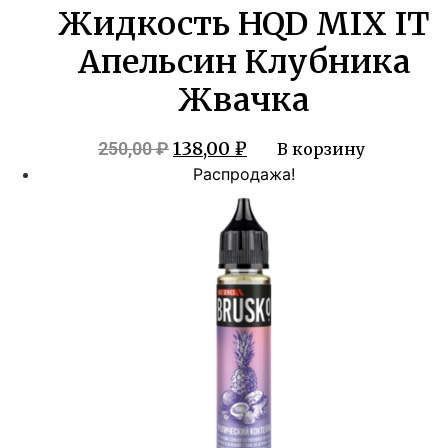
Жидкость HQD MIX IT
Апельсин Клубника
Жвачка
Первоначальная
Текущая
138,00
₽
250,00
₽
В корзину
цена
цена:
Распродажа!
составляла
138,00 ₽.
250,00 ₽.