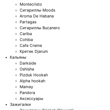
Montecristo
Сигариллы Moods
Aroma De Habana
Partagas
Сигариллы Bucanero
Cariba
Cohiba
Cafe Creme
Кретек Djarum
Кальяны
Darkside
Oshisha
Pizduk Hookah
Alpha hookah
Mamay
Pandora
Аксессуары
Зажигалки