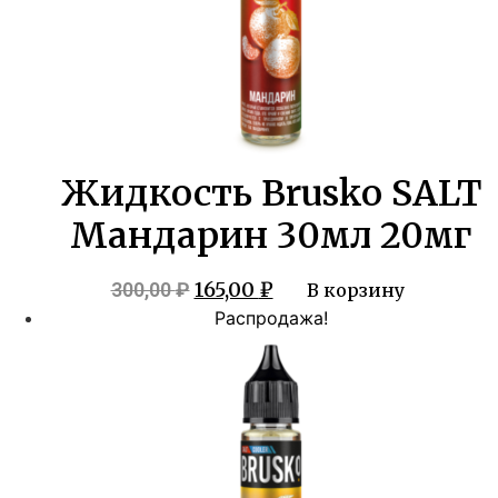
Жидкость Brusko SALT
Мандарин 30мл 20мг
Первоначальная
Текущая
165,00
₽
300,00
₽
В корзину
цена
цена:
Распродажа!
составляла
165,00 ₽.
300,00 ₽.