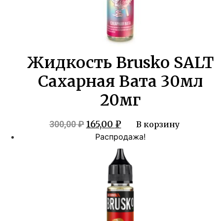
Жидкость Brusko SALT
Сахарная Вата 30мл
20мг
Первоначальная
Текущая
165,00
₽
300,00
₽
В корзину
цена
цена:
Распродажа!
составляла
165,00 ₽.
300,00 ₽.