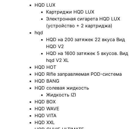
HQD LUX
Картриджи HQD LUX
Электронная сигарета HQD LUX
(устройство + 2 картриджа)
hqd
HQD на 200 затяжек 22 вкуса Вид
HQD V2
HQD на 1600 затяжек 5 вкусов. Вид
hqd V2 XL
HQD HOT
HQD Rifle заправляемая POD-система
HQD BANG
HQD солевая жидкость
Жидкость IZI
HQD BOX
HQD WAVE
HQD VITA
HQD XXL