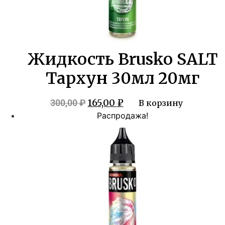
Жидкость Brusko SALT
Тархун 30мл 20мг
Первоначальная
Текущая
165,00
₽
300,00
₽
В корзину
цена
цена:
Распродажа!
составляла
165,00 ₽.
300,00 ₽.