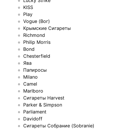
Lucky Strike
KISS
Play
Vogue (Вог)
Крымские Сигареты
Richmond
Philip Morris
Bond
Chesterfield
Ява
Папиросы
Milano
Camel
Marlboro
Сигареты Harvest
Parker & Simpson
Parliament
Davidoff
Сигареты Собрание (Sobranie)