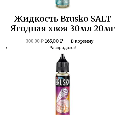
Жидкость Brusko SALT
Ягодная хвоя 30мл 20мг
Первоначальная
Текущая
165,00
₽
300,00
₽
В корзину
цена
цена:
Распродажа!
составляла
165,00 ₽.
300,00 ₽.