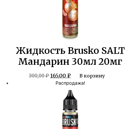
Жидкость Brusko SALT
Мандарин 30мл 20мг
Первоначальная
Текущая
165,00
₽
300,00
₽
В корзину
цена
цена:
Распродажа!
составляла
165,00 ₽.
300,00 ₽.