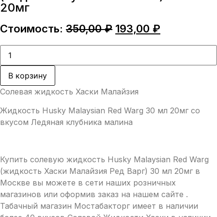
20мг
Первоначальная
Текущая
Стоимость:
350,00
₽
193,00
₽
цена
цена:
составляла
193,00 ₽.
Количество
товара
350,00 ₽.
Жидкость
Husky
В корзину
Malaysian
Red
Солевая жидкость Хаски Малайзия
Warg
(Ледяная
Жидкость Husky Malaysian Red Warg 30 мл 20мг со
клубника
малина)
вкусом Ледяная клубника малина
30
мл
20мг
Купить солевую жидкость Husky Malaysian Red Warg
(жидкость Хаски Малайзия Ред Варг) 30 мл 20мг в
Москве вы можете в сети наших розничных
магазинов или оформив заказ на нашем сайте .
Табачный магазин Мостабакторг имеет в наличии