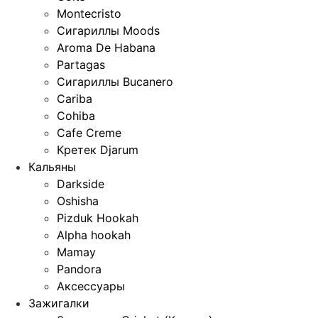
Montecristo
Сигариллы Moods
Aroma De Habana
Partagas
Сигариллы Bucanero
Cariba
Cohiba
Cafe Creme
Кретек Djarum
Кальяны
Darkside
Oshisha
Pizduk Hookah
Alpha hookah
Mamay
Pandora
Аксессуары
Зажигалки