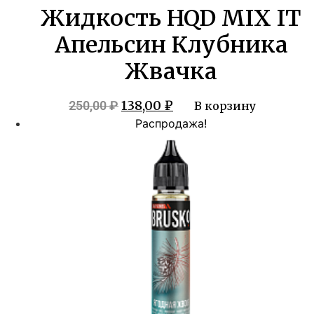
Жидкость HQD MIX IT
Апельсин Клубника
Жвачка
Первоначальная
Текущая
138,00
₽
250,00
₽
В корзину
цена
цена:
Распродажа!
составляла
138,00 ₽.
250,00 ₽.