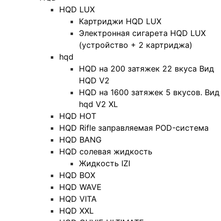
HQD LUX
Картриджи HQD LUX
Электронная сигарета HQD LUX
(устройство + 2 картриджа)
hqd
HQD на 200 затяжек 22 вкуса Вид
HQD V2
HQD на 1600 затяжек 5 вкусов. Вид
hqd V2 XL
HQD HOT
HQD Rifle заправляемая POD-система
HQD BANG
HQD солевая жидкость
Жидкость IZI
HQD BOX
HQD WAVE
HQD VITA
HQD XXL