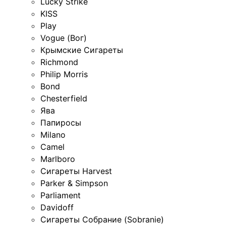
Lucky Strike
KISS
Play
Vogue (Вог)
Крымские Сигареты
Richmond
Philip Morris
Bond
Chesterfield
Ява
Папиросы
Milano
Camel
Marlboro
Сигареты Harvest
Parker & Simpson
Parliament
Davidoff
Сигареты Собрание (Sobranie)