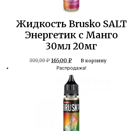
Жидкость Brusko SALT
Энергетик с Манго
30мл 20мг
Первоначальная
Текущая
165,00
₽
300,00
₽
В корзину
цена
цена:
Распродажа!
составляла
165,00 ₽.
300,00 ₽.