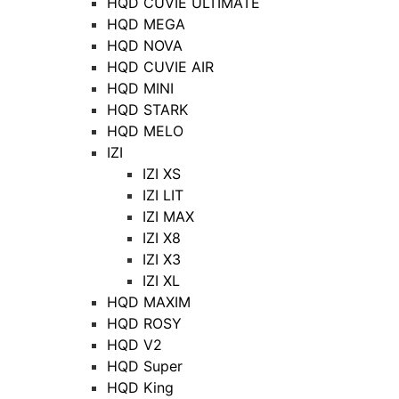
HQD CUVIE ULTIMATE
HQD MEGA
HQD NOVA
HQD CUVIE AIR
HQD MINI
HQD STARK
HQD MELO
IZI
IZI XS
IZI LIT
IZI MAX
IZI X8
IZI X3
IZI XL
HQD MAXIM
HQD ROSY
HQD V2
HQD Super
HQD King