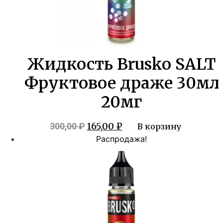
Жидкость Brusko SALT
Фруктовое драже 30мл
20мг
Первоначальная
Текущая
165,00
₽
300,00
₽
В корзину
цена
цена:
Распродажа!
составляла
165,00 ₽.
300,00 ₽.