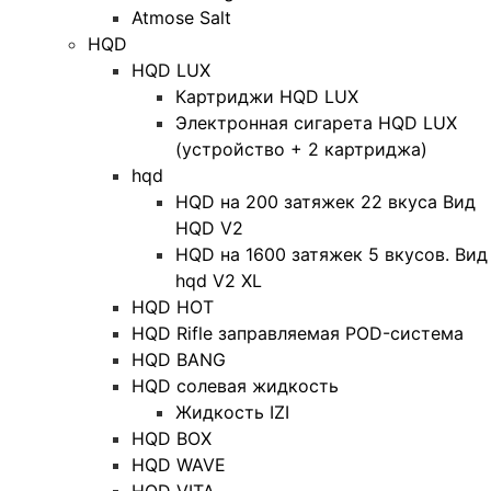
Atmose Salt
HQD
HQD LUX
Картриджи HQD LUX
Электронная сигарета HQD LUX
(устройство + 2 картриджа)
hqd
HQD на 200 затяжек 22 вкуса Вид
HQD V2
HQD на 1600 затяжек 5 вкусов. Вид
hqd V2 XL
HQD HOT
HQD Rifle заправляемая POD-система
HQD BANG
HQD солевая жидкость
Жидкость IZI
HQD BOX
HQD WAVE
HQD VITA