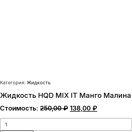
Категория:
Жидкость
Жидкость HQD MIX IT Манго Малина
Первоначальная
Текущая
Стоимость:
250,00
₽
138,00
₽
цена
цена:
составляла
138,00 ₽.
Количество
товара
250,00 ₽.
Жидкость