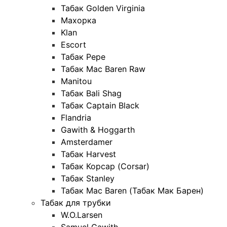
Табак Golden Virginia
Махорка
Klan
Escort
Табак Pepe
Табак Mac Baren Raw
Manitou
Табак Bali Shag
Табак Captain Black
Flandria
Gawith & Hoggarth
Amsterdamer
Табак Harvest
Табак Корсар (Corsar)
Табак Stanley
Табак Mac Baren (Табак Мак Барен)
Табак для трубки
W.O.Larsen
Samuel Gawith