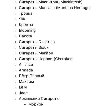
Сигареты Макинтош (Mackintosh)
Сигареты Монтана (Montana Heritage)
Тройка
Silk
Кресты
Blooming
Dakota
Сигареты Dimitrino
Сигареты Sioux
Сигареты Manitou
Сигареты Чероки (Cherokee)
Alliance
Armada
Пётр Первый
Максим
L&M
Jade
Армянские Сигареты
Морион