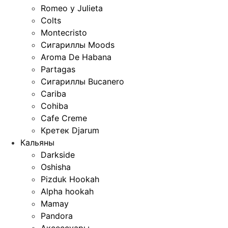
Romeo y Julieta
Colts
Montecristo
Сигариллы Moods
Aroma De Habana
Partagas
Сигариллы Bucanero
Cariba
Cohiba
Cafe Creme
Кретек Djarum
Кальяны
Darkside
Oshisha
Pizduk Hookah
Alpha hookah
Mamay
Pandora
Аксессуары