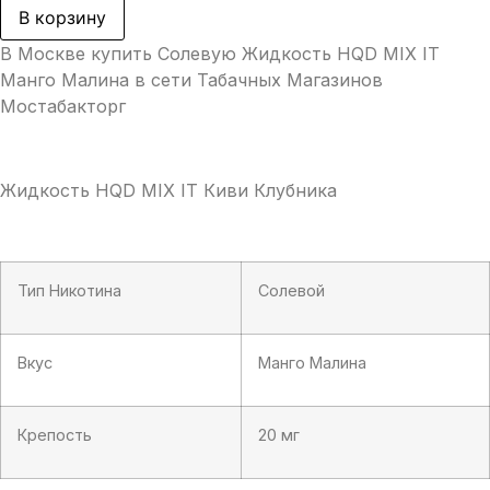
HQD
В корзину
MIX
IT
В Москве купить Солевую Жидкость HQD MIX IT
Манго
Малина
Манго Малина в сети Табачных Магазинов
Мостабакторг
Жидкость HQD MIX IT Киви Клубника
Тип Никотина
Солевой
Вкус
Манго Малина
Крепость
20 мг