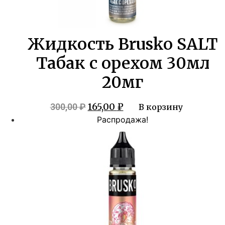
Жидкость Brusko SALT
Табак с орехом 30мл
20мг
Первоначальная
Текущая
165,00
₽
300,00
₽
В корзину
цена
цена:
Распродажа!
составляла
165,00 ₽.
300,00 ₽.